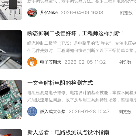
新手调试靠运气，老手调试靠方法。很多工程师电路设计
题，一到调试阶段就卡壳，越查越乱，越修越慌。问题往
2026-04-09 16:08
凡亿Nike
浏览数
是出在电路上，而是调试思路本身就有问题。今天把几个
见的调试误区分享出来，都
瞬态抑制二极管好坏，工程师这样判断！
瞬态抑制二极管（TVS）是电路里的“防弹衣”，专治电压
但元件失效时，工程师如何快速判断？以下三招简单直接
用复杂设备也能搞定。一、外观“体检”看封装：检查外壳
2026-02-05 11:32
电子芯期天
浏览数
纹、变形，引脚是否弯曲、氧化或断裂。查标识：型号、
印刷是否清晰，
一文全解析电阻的检测方式
电阻检测是电子维修、电路设计的基础技能，掌握不同检
式能快速定位问题。以下从常用工具到特殊场景，整理电
测的核心方法：一、万用表直接检测欧姆档测量选对量程
2026-01-28 10:47
嵌入式大杂烩
浏览数
针指在刻度盘20%-80%位置最准断开电路：测前必须拆
或断开一端引脚避免
新人必看：电路板测试点设计指南