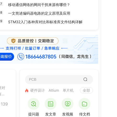
7
移动通信网络的网间干扰来源有哪些？
8
一文简述编码器电路的定义原理及应用
9
STM32入门各种库对比和标准库文件结构详解
断对
硬件设计
Altium
单片机
全部
有三
管的
139
结和
提问题
发文章
发视频
传文档