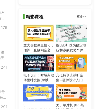
断对
精彩课程
更多>>
有三
管的
176
结和
放大倍数测量技巧，
换LED灯珠为确定电
估算，直接耦合交流
压和参数发愁？师傅
合钳
仿真演示
们用这三种方法，你
满天
也试试
快速
241
、上升
电子设计：时域离散
凡亿特训班试听合
傅里叶变换[学以致
集--硬件设计入门到
用系列课程之数字信
精通实战视频教程
号处理]
信号
长，
全被
3.
关于单片机 你不能
291