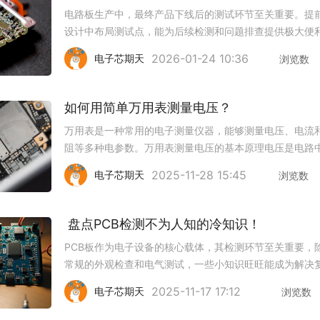
电路板生产中，最终产品下线后的测试环节至关重要。提
设计中布局测试点，能为后续检测和问题排查提供极大便
避免生产后期出现难以解决的麻烦。1、测试点纳入初始设
2026-01-24 10:36
电子芯期天
浏览数
必要性在电路板设计初期就规划测试点，能让产品在完成
后立刻接受全面检查，快
如何用简单万用表测量电压？
万用表是一种常用的电子测量仪器，能够测量电压、电流
阻等多种电参数。万用表测量电压的基本原理电压是电路
点之间的电势差。万用表测量电压时，需要将表笔与被测
2025-11-28 15:45
电子芯期天
浏览数
的两点相连，通过内部电路测量两点之间的电势差，从而
出电压数值。由于万用表测
​ 盘点PCB检测不为人知的冷知识！
PCB板作为电子设备的核心载体，其检测环节至关重要，
常规的外观检查和电气测试，一些小知识旺旺能成为解决
问题的关键。检测前的“隔离法则”严禁在无隔离变压器的
2025-11-17 17:12
电子芯期天
浏览数
下，用已接地的测试设备接触底板带电设备（如电视、音
响）。底盘带电可能导致电