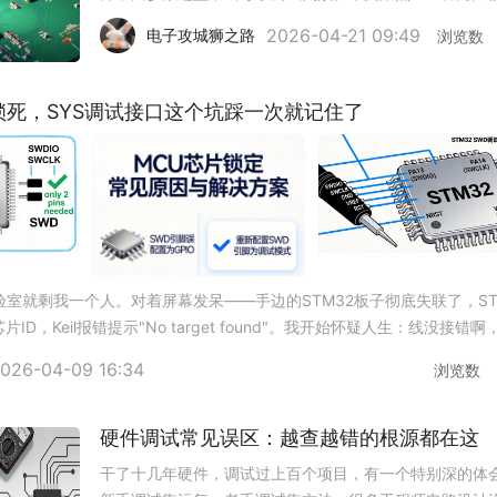
参数——钳位电压和响应时间，解析其如何决定防护效果。
2026-04-21 09:49
电子攻城狮之路
浏览数
钳位电压钳位电压是TVS管在浪涌冲击下实际限制的电压
需低于被保护芯片
锁死，SYS调试接口这个坑踩一次就记住了
室就剩我一个人。对着屏幕发呆——手边的STM32板子彻底失联了，ST
片ID，Keil报错提示"No target found"。我开始怀疑人生：线没接错啊
好的，怎么突然就"砖"
026-04-09 16:34
浏览数
硬件调试常见误区：越查越错的根源都在这
干了十几年硬件，调试过上百个项目，有一个特别深的体