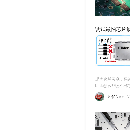
调试最怕芯片
那天凌晨两点，实验
Link怎么都读不出芯
电也正常，刚才还好
2
凡亿Nike