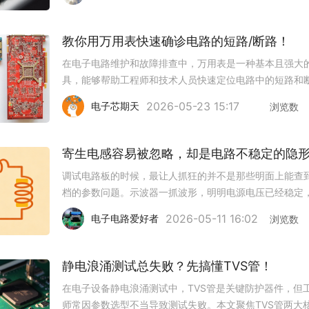
收进来了。你看到的毛刺，可能一半是探头自己造的。正
法：拆掉地线夹，用探头
教你用万用表快速确诊电路的短路/断路！
在电子电路维护和故障排查中，万用表是一种基本且强大
具，能够帮助工程师和技术人员快速定位电路中的短路和
问题。其不仅能提高故障诊断效率，还能有效防止误操作
2026-05-23 15:17
电子芯期天
浏览数
的二次损坏。一、准备工作选择合适的万用表类型普通数
用表（DMM）即可完成大
调试电路板的时候，最让人抓狂的并不是那些明面上能查
档的参数问题。示波器一抓波形，明明电源电压已经稳定
载也没动，可偏偏就是有那种挥之不去的毛刺，幅度不大
2026-05-11 16:02
电子电路爱好者
浏览数
率不低，排查了半天才发现——问题根本不在设计原理上
是出在那些看不见的地方。
静电浪涌测试总失败？先搞懂TVS管！
在电子设备静电浪涌测试中，TVS管是关键防护器件，但
师常因参数选型不当导致测试失败。本文聚焦TVS管两大