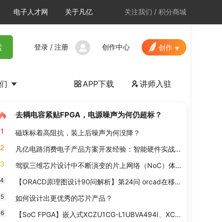
电子人才网
关于凡亿
关注我们
/
积分商城
登录
/
注册
创作中心
索
创作
我们
APP下载
讲师入驻


去耦电容紧贴FPGA，电源噪声为何仍超标？
1
磁珠标着高阻抗，装上后噪声为何没降？
2
凡亿电路消费电子产品方案开发经验：智能硬件实战案例
3
驾驭三维芯片设计中不断演变的片上网络（NoC）体系结构
4
【ORACD原理图设计90问解析】第24问 orcad在移动器件的时候，怎么让连线不跟着一起动呢？
5
如何设计出更优秀的芯片产品？
6
【SoC FPGA】嵌入式XCZU1CG-L1UBVA494I、XCZU1CG-2UBVA494E器件专门针对工业电机控制及工业物联网应用进行了优化