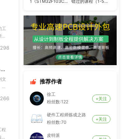
确做
1《STM32F103C8T6
错过的课程（1-5
从入门到精通》Keil
课）
Mdk5软件安装视频
演示
的工
断路
导致
298
字万
寄生电感容易被忽略，却是电路不稳定的隐形元凶
到文
推荐作者
，负
，频
徐工
266
+关注
，而
粉丝数:122
硬件工程师炼成之路
+关注
粉丝数:70
工程
皮特派
核心