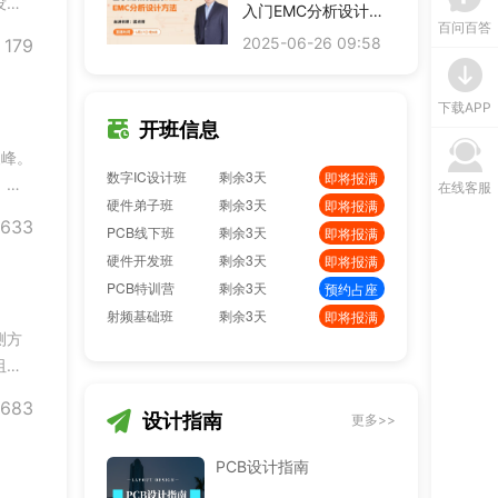
没问
PCB弟子班
剩余3天
入门EMC分析设计方
即将报满
百问百答
往不
法
单片机开发班
剩余3天
预约占座
2025-06-26 09:58
179
最常
ITOS特训班
剩余3天
即将报满
信号仿真特训营
剩余3天
预约占座
下载APP
数字IC设计班
剩余3天
即将报满
开班信息
硬件弟子班
剩余3天
即将报满
尖峰。
PCB线下班
剩余3天
即将报满
，不
在线客服
硬件开发班
剩余3天
即将报满
有无裂
633
PCB特训营
剩余3天
预约占座
参数
射频基础班
剩余3天
即将报满
EMC加强班
剩余3天
预约占座
BMS特训营
剩余3天
即将报满
测方
阻检
：指
683
下电阻
设计指南
更多>>
PCB设计指南