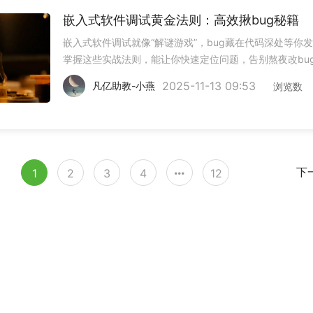
嵌入式软件调试黄金法则：高效揪bug秘籍
嵌入式软件调试就像“解谜游戏”，bug藏在代码深处等你
掌握这些实战法则，能让你快速定位问题，告别熬夜改bu
痛苦！1. 单步执行，步步为营别一口气跑完整段代码！用
2025-11-13 09:53
凡亿助教-小燕
浏览数
器的单步功能（Step Into/Over），像拆盲盒一样逐行检
1
2
3
4
12
下