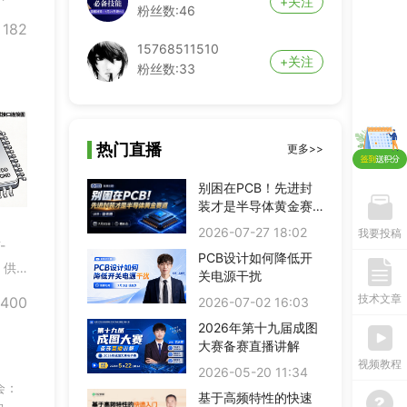
+关注
粉丝数:46
1、
182
值，
15768511510
+关注
粉丝数:33
PCB弟子班
剩余3天
即将报满
单片机开发班
剩余3天
预约占座
ITOS特训班
剩余3天
即将报满
热门直播
更多>>
信号仿真特训营
剩余3天
预约占座
数字IC设计班
剩余3天
别困在PCB！先进封
即将报满
装才是半导体黄金赛
硬件弟子班
剩余3天
即将报满
道
2026-07-27 18:02
PCB线下班
剩余3天
我要投稿
即将报满
-
硬件开发班
剩余3天
即将报满
PCB设计如何降低开
，供
关电源干扰
PCB特训营
剩余3天
预约占座
技术文章
400
射频基础班
剩余3天
2026-07-02 16:03
即将报满
EMC加强班
剩余3天
预约占座
2026年第十九届成图
大赛备赛直播讲解
BMS特训营
剩余3天
即将报满
视频教程
嵌入式特训营
剩余3天
预约占座
2026-05-20 11:34
会：
FPGA特训班
剩余3天
预约占座
基于高频特性的快速