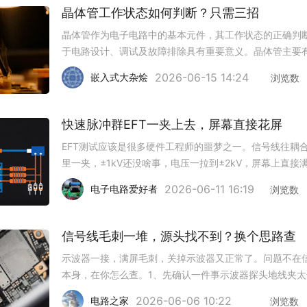
晶体管工作状态如何判断？只需三招
晶体管作为电子电路中的基本元件，其工作状态的正确判
于电路设计、调试及故障排除具有重要意义。晶体管主要
种工作状态：截止状态、放大状态和饱和状态。一、晶体
2026-06-15 14:24
嵌入式大杂烩
浏览数
基本工作状态截止状态截止状态下，晶体管的基极-发射极
集电极-基极结均不导通
快速脉冲群EFT一夹上去，屏幕直接花屏
EFT测试应该是很多硬件工程师的噩梦之一。信号线往耦
里一夹，±1kV还没啥事，电压一拉到±2kV，屏幕上直接
星——条纹、闪屏、白屏轮着来，更狠的直接死机复位。
2026-06-11 16:19
电子电路爱好者
浏览数
瞬变脉冲群（EFT/B）的能量其实不算大，但胜在频率高
沿陡，专门
信号线毛刺一堆，源头找不到？换个思路查
示波器一接，满屏毛刺，关掉示波器又正常了。问题不在
本身，在你怎么查。1、先确认一件事示波器探头地线夹太
本身就是天线。地线夹夹在远处，环路面积大，空间噪声
2026-06-06 10:22
电路之家
浏览数