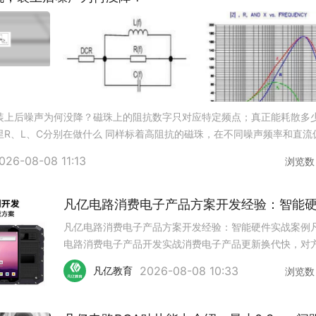
装上后噪声为何没降？磁珠上的阻抗数字只对应特定频点；真正能耗散多
里R、L、C分别在做什么 同样标着高阻抗的磁珠，在不同噪声频率和直流
同。低频时像小电感，中间频段电阻分量负责耗散，高频越
026-08-08 11:13
浏览数
凡亿电路消费电子产品方案开发经验：智能硬件实战案例
电路消费电子产品开发实战消费电子产品更新换代快，对
开发的要求和工业类、医疗类不太一样。既要控制成本，
2026-08-08 10:33
凡亿教育
浏览数
保证功能和体验，还要考虑量产稳定性。凡亿电路方案开
队做过不少消费电子类项目