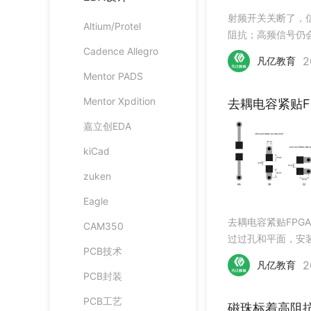
射频开关关断了，
Altium/Protel
阻抗；高频信号仍
Cadence Allegro
盘、相邻走线和公
2
凡亿教育
Mentor PADS
Mentor Xpdition
去耦电容紧贴F
嘉立创EDA
kiCad
zuken
Eagle
去耦电容紧贴FP
CAM350
过过孔和平面，安装
PCB技术
和地返回形成闭环
2
凡亿教育
PCB封装
PCB工艺
磁珠标着高阻