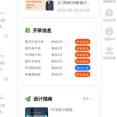
视频教程
PCB弟子班
剩余3天
入门EMC分析设计方
即将报满
法
单片机开发班
剩余3天
预约占座
2025-06-26 09:58
凡亿硬件设计培训有哪些班型？线上和线下一样能学
ITOS特训班
剩余3天
即将报满
习硬
百问百答
信号仿真特训营
剩余3天
预约占座
朋友
数字IC设计班
剩余3天
即将报满
开班信息
的几
硬件弟子班
剩余3天
即将报满
11
数
时随
下载APP
PCB线下班
剩余3天
即将报满
硬件开发班
剩余3天
即将报满
硬件设计工程师需要学哪些内容？凡亿课程这样安排
PCB特训营
剩余3天
预约占座
在线客服
射频基础班
剩余3天
即将报满
朋友
EMC加强班
剩余3天
预约占座
些东
BMS特训营
剩余3天
即将报满
件设
10
要掌
凡亿教育PCB培训课程有哪些班型？帮你选到最合适的
设计指南
更多>>
常有
PCB设计指南
种。