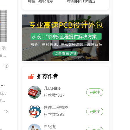
项目 功能演示
理图的打印输出
少噪
偏置
10
推荐作者
凡亿电路消费电子产品方案开发经验：智能硬件实战案例
凡亿Nike
+关注
凡亿
粉丝数:337
方案
又要
硬件工程师桥
12
+关注
发团
粉丝数:293
白纪龙