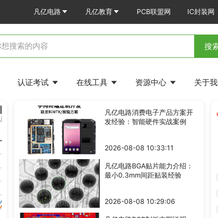
凡亿电路
凡亿教育
PCB联盟网
IC封装网
搜
认证考试
在线工具
资源中心
关于
去耦电容紧贴FPGA，电源噪声为何仍超标？
磁珠标着高阻抗，装上后噪声为何没降？
凡亿电路消费电子产品方案开
发经验：智能硬件实战案例
2026-08-08 10:33:11
凡亿电路BGA贴片能力介绍：
最小0.3mm间距贴装经验
2026-08-08 10:29:06