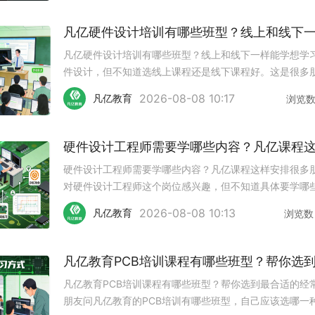
完成2000+款P
凡亿硬件设计培训有哪些班型？线上和线下一样能学想学
件设计，但不知道选线上课程还是线下课程好。这是很多
在报班前都会纠结的问题。今天把凡亿教育硬件设计培训
2026-08-08 10:17
凡亿教育
浏览
种班型都介绍一下，看看哪种更适合你。线上录播班：随
地，想学就学线上录播班是
硬件设计工程师需要学哪些内容？凡亿课程这样安排很多
对硬件设计工程师这个岗位感兴趣，但不知道具体要学哪
西，也不清楚学习路线该怎么规划。今天结合凡亿教育硬
2026-08-08 10:13
凡亿教育
浏览数
计培训的课程安排，跟大家聊聊一个合格的硬件工程师需
握哪些核心能力。第一部分
凡亿教育PCB培训课程有哪些班型？帮你选到最合适的经
朋友问凡亿教育的PCB培训有哪些班型，自己应该选哪一