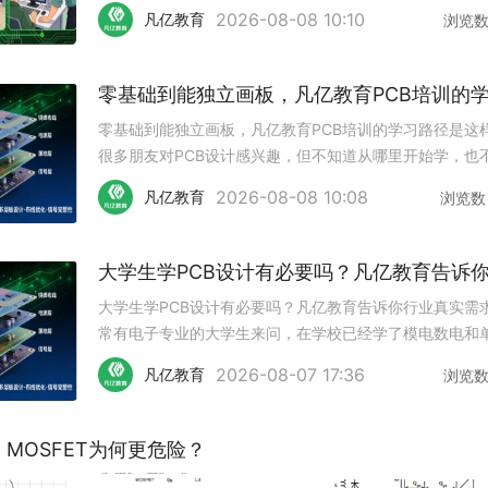
确实，不同的基础、不同的学习目标，适合的课程形式也
2026-08-08 10:10
凡亿教育
浏览
样。今天把凡亿教育目前开设的几类班型都介绍一下，方
家根据自己的情况做选
零基础到能独立画板，凡亿教育PCB培训的学习路径是这
很多朋友对PCB设计感兴趣，但不知道从哪里开始学，也
楚从零基础到能独立画一块板子，中间需要走哪些步骤。
2026-08-08 10:08
凡亿教育
浏览数
把凡亿教育PCB培训的完整学习路径梳理出来，让大家对
过程有一个清晰的预
大学生学PCB设计有必要吗？凡亿教育告诉你行业真实需
常有电子专业的大学生来问，在学校已经学了模电数电和
机，还有没有必要专门学PCB设计。今天结合行业实际情
2026-08-07 17:36
凡亿教育
浏览
凡亿教育接触过的大量学员案例，跟大家聊一聊这个话题
一，学校课程和企业实
MOSFET为何更危险？