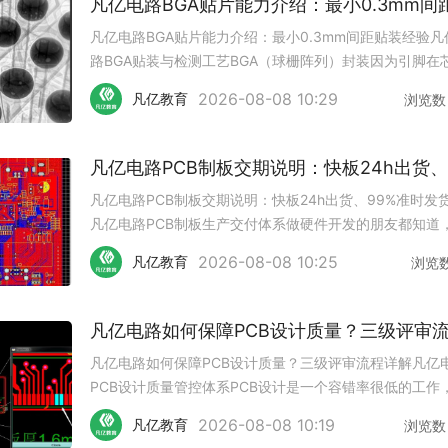
凡亿电路BGA贴片能力介绍：最小0.3mm间距贴装经验凡
路BGA贴装与检测工艺BGA（球栅阵列）封装因为引脚在
底部、密度高，是SMT贴片中难度相对大的一类。间距越
2026-08-08 10:29
凡亿教育
浏览数
对锡膏印刷精度、贴装精度、回流焊温区控制的要求越高
亿电路36条
凡亿电路PCB制板交期说明：快板24h出货、99%准时发
凡亿电路PCB制板生产交付体系做硬件开发的朋友都知道
PCB打板交期直接影响项目进度。有时候就差一块验证板
2026-08-08 10:25
凡亿教育
浏览
目就得等上好几天。凡亿电路做PCB制板这么多年，交期
是客户比较关心
凡亿电路如何保障PCB设计质量？三级评审流程详解凡亿
PCB设计质量管控体系PCB设计是一个容错率很低的工作
根线走错、一个过孔位置不对，都可能导致整块板子出问
2026-08-08 10:19
凡亿教育
浏览数
轻则打板回来要飞线改板，重则整个项目延期。凡亿电路