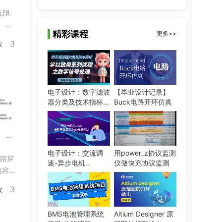
无限
、焊
精彩课程
更多>>
3
数
电子设计：数字滤波
【毕业设计记录】
器分类及技术指标
Buck电路开环仿真
[学以致用系列课程
之数字信号处理]
电子设计：交流调
用power_z协议监测
远路穿
速-异步电机
仪做快充协议监测
电容
（ACIM）-按转子磁
链定向的矢量控制-
3
数
电流内环仿真实验
BMS电池管理系统
Altium Designer 原