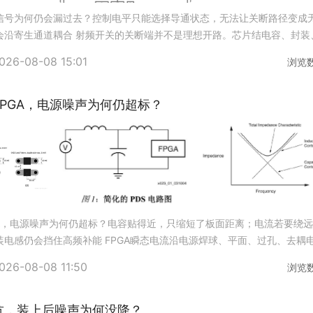
信号为何仍会漏过去？控制电平只能选择导通状态，无法让关断路径变成
会沿寄生通道耦合 射频开关的关断端并不是理想开路。芯片结电容、封装
共端口都会形成泄漏路径，因此隔离度会随频率、端口状态、
026-08-08 15:01
浏览
PGA，电源噪声为何仍超标？
GA，电源噪声为何仍超标？电容贴得近，只缩短了板面距离；电流若要绕
电感仍会挡住高频补能 FPGA瞬态电流沿电源焊球、平面、过孔、去耦
。电容到封装的直线距离很短，不代表闭环面积小；端
026-08-08 11:50
浏览
抗，装上后噪声为何没降？