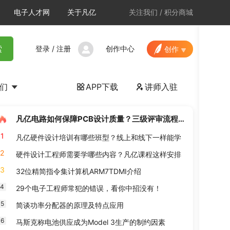
电子人才网
关于凡亿
关注我们
/
积分商城
登录
/
注册
创作中心
索
创作
我们
APP下载
讲师入驻


凡亿电路如何保障PCB设计质量？三级评审流程详解
1
凡亿硬件设计培训有哪些班型？线上和线下一样能学
2
硬件设计工程师需要学哪些内容？凡亿课程这样安排
3
32位精简指令集计算机ARM7TDMI介绍
4
29个电子工程师常犯的错误，看你中招没有！
5
简谈功率分配器的原理及特点应用
6
马斯克称电池供应成为Model 3生产的制约因素