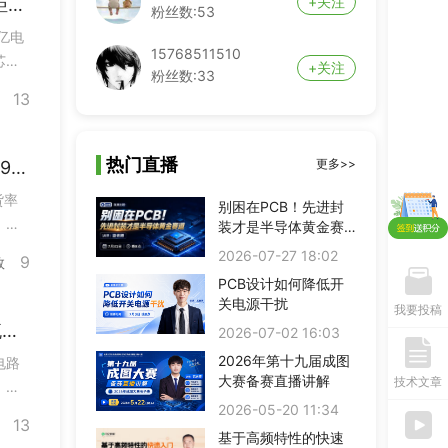
+关注
凡亿电路BGA贴片能力介绍：最小0.3mm间距贴装经验
粉丝数:53
亿电
15768511510
芯片
+关注
粉丝数:33
小，
13
PCB弟子班
剩余3天
即将报满
。凡
单片机开发班
剩余3天
预约占座
ITOS特训班
剩余3天
即将报满
热门直播
更多>>
凡亿电路PCB制板交期说明：快板24h出货、99%准时发货率
信号仿真特训营
剩余3天
预约占座
货率
数字IC设计班
剩余3天
别困在PCB！先进封
即将报满
，
装才是半导体黄金赛
硬件弟子班
剩余3天
即将报满
道
，项
2026-07-27 18:02
PCB线下班
剩余3天
即将报满
9
数
一直
硬件开发班
剩余3天
即将报满
PCB设计如何降低开
关电源干扰
PCB特训营
剩余3天
预约占座
我要投稿
凡亿电路如何保障PCB设计质量？三级评审流程详解
射频基础班
剩余3天
2026-07-02 16:03
即将报满
EMC加强班
剩余3天
预约占座
2026年第十九届成图
电路
大赛备赛直播讲解
BMS特训营
剩余3天
技术文章
即将报满
，一
嵌入式特训营
剩余3天
预约占座
2026-05-20 11:34
题，
13
FPGA特训班
剩余3天
预约占座
每年
基于高频特性的快速