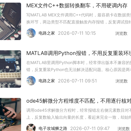
MEX文件C++数据转换翻车，不用硬调内存
写MATLAB MEX文件调用C++代码时，最容易卡在数据
换环节，两边类型不匹配直接触发内存报错，反复调试指
找不到问题。不用硬啃底层内存逻辑，按规范流程处理就
2026-07-11 10:15
电路之家
浏览数
开绝大多数转换坑。1. 用官方类型映射表不要手动强制转
针，直接用
MATLAB调用Python报错，不用反复重装环
在MATLAB里调用Python脚本时，经常弹出版本不兼容的
错，反复重装Python也无法解决适配问题。核心原因是两
版本对应关系没匹配，几个轻量操作就能快速打通调用链路
2026-07-11 09:51
电路之家
浏览数
先核对版本对应表不同MATLAB版本只支持特定范围的Pyt
ode45解微分方程维度不匹配，不用逐行核
调用ode45求解微分方程时，经常报错左右侧元素数目对
上，反复数输入输出向量的长度，看起来完全一致，却始
法运行。这类问题不是简单的计数错误，几个隐性细节没
2026-07-11 09:47
电子攻城狮之路
浏览数