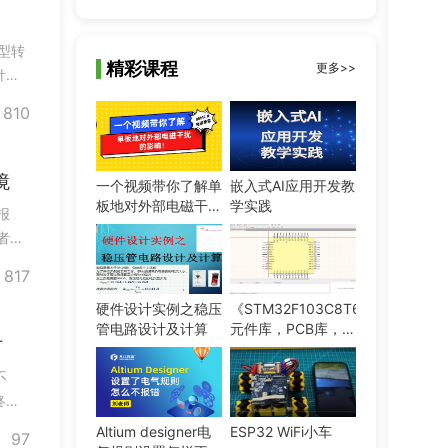
类型转
精彩课程
更多>>
针也
能避
810
换指
境
一个视频带你了解单
嵌入式AI应用开发教
板地对外部电磁干扰
学实践
报
的影响！ #EMC #电
者的
磁兼容
。1.
817
硬件设计实例之稳压
《STM32F103C8T6》
管电路设计及计算
元件库，PCB库，集
对
成库的绘制与制作
不
终无
处理
Altium designer电
ESP32 WiFi小车
97