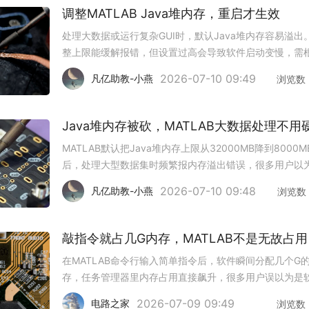
调整MATLAB Java堆内存，重启才生效
处理大数据或运行复杂GUI时，默认Java堆内存容易溢出
整上限能缓解报错，但设置过高会导致软件启动变慢，需
物理内存合理分配。1. 通过预设界面修改点击主页选项卡的
2026-07-10 09:49
凡亿助教-小燕
浏览数
设”按钮，进入常规设置页面。找到Java堆内存选项，拖
或直接
MATLAB默认把Java堆内存上限从32000MB降到8000M
后，处理大型数据集时频繁报内存溢出错误，很多用户以
能靠改配置强行扩容。其实不用盲目调大堆内存，调整数
2026-07-10 09:48
凡亿助教-小燕
浏览数
理逻辑就能适配限制。1. 启用分块读取模式处理大型CSV
进制
敲指令就占几G内存，MATLAB不是无故占用
在MATLAB命令行输入简单指令后，软件瞬间分配几个G
存，任务管理器里内存占用直接飙升，很多用户误以为是
出了bug。这类异常大多是隐性操作触发了大内存分配，
2026-07-09 09:49
电路之家
浏览数