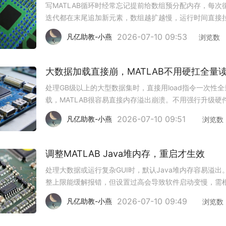
写MATLAB循环时经常忘记提前给数组预分配内存，每次
迭代都在末尾追加新元素，数组越扩越慢，运行时间直接
数倍。不用每次手动计算数组总长度，几个轻量方法就能
2026-07-10 09:53
凡亿助教-小燕
浏览数
动态扩容的性能损耗。1. 先定总长度再初始化提前算出循
总迭代次数，用z
大数据加载直接崩，MATLAB不用硬扛全量
处理GB级以上的大型数据集时，直接用load指令一次性全
载，MATLAB很容易直接内存溢出崩溃。不用强行升级硬
改用分块处理逻辑就能在有限内存下完成计算。1. 分块流
2026-07-10 09:51
凡亿助教-小燕
浏览数
取放弃全量load操作，改用datastore函数创建数据存储对
调整MATLAB Java堆内存，重启才生效
处理大数据或运行复杂GUI时，默认Java堆内存容易溢出
整上限能缓解报错，但设置过高会导致软件启动变慢，需
物理内存合理分配。1. 通过预设界面修改点击主页选项卡的
2026-07-10 09:49
凡亿助教-小燕
浏览数
设”按钮，进入常规设置页面。找到Java堆内存选项，拖
或直接