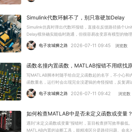
好就会触发维度冲突。1. 检查微分方程返回格式ode45要
程函数必须返回
Simulink代数环解不了，别只靠硬加Delay
Simulink仿真时弹出代数环报错，直接在反馈路径插个Uni
Delay模块确实能临时跑通，但很容易改变原有模型的物
性，导致仿真结果失真。不用盲目加延迟，按场景选适配
2026-07-11 09:45
电子攻城狮之路
浏览数
就能兼顾正确性和仿真效率。1. 先定位环路位置在调试选
中开
函数名撞内置函数，MATLAB报错不用瞎找
写MATLAB脚本时随手给自定义函数起的名字，不小心和
函数重名，运行时会出现完全没逻辑的奇怪报错，反复调
找不到问题根源。不用逐行核对代码，几个简单操作就能
2026-07-11 09:42
电子攻城狮之路
浏览数
定位并解决冲突。1. 用which指令查优先级在命令行输入wh
自定
如何检查MATLAB中是否未定义函数或变量
遇到“未定义函数或变量”报错时，盲目检查拼写效率极低
MATLAB内置的诊断工具，能精准区分是路径问题、命名