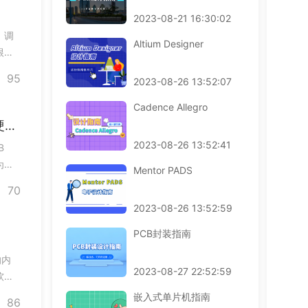
EMC加强班
剩余3天
预约占座
2023-08-21 16:30:02
BMS特训营
剩余3天
即将报满
。调
Altium Designer
根据
“预
95
2023-08-26 13:52:07
动滑块
Cadence Allegro
Java堆内存被砍，MATLAB大数据处理不用硬扩容
2023-08-26 13:52:41
B
为只
Mentor PADS
据处
70
、二
2023-08-26 13:52:59
PCB封装指南
的内
2023-08-27 22:52:59
软件
针对
嵌入式单片机指南
86