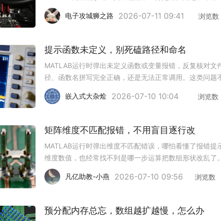
还是变量残留。1. 使用which命令定位在命令行输入which
2026-07-11 09:41
电子攻城狮之路
浏览数
名。若返回具体文件路径，说明函数存在但可能因作用域
提示函数未定义，别死磕路径和命名
MATLAB运行时弹出未定义函数或变量报错，反复核对文
径、函数名拼写完全正确，还是无法正常调用。这类问题
简单的拼写错误，几个容易忽略的细节没处理好就会触发
2026-07-10 10:04
嵌入式大杂烩
浏览数
错。1. 工作区变量覆盖函数名之前运行代码生成的同名变
优先级会高于自定义
矩阵维度不匹配报错，不用盲目逐行改
MATLAB运行时弹出维度不匹配错误，哪怕看懂了报错提
维度数值，也经常找不到是哪一步运算把数组形状改乱了
用逐行核对代码，按分层排查步骤走，几分钟就能定位并
2026-07-10 09:56
凡亿助教-小燕
浏览数
问题。1. 关键节点插size检查在报错行之前的每一个关键
节点，插入s
预分配内存总忘，数组越扩越慢，怎么办