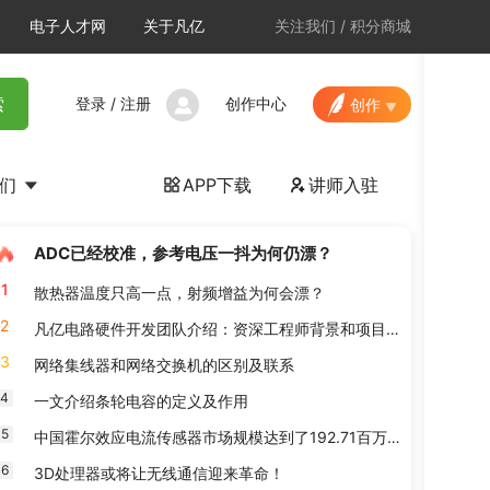
电子人才网
关于凡亿
关注我们
/
积分商城
登录
/
注册
创作中心
索
创作
我们
APP下载
讲师入驻


ADC已经校准，参考电压一抖为何仍漂？
1
散热器温度只高一点，射频增益为何会漂？
2
凡亿电路硬件开发团队介绍：资深工程师背景和项目经验
3
网络集线器和网络交换机的区别及联系
4
一文介绍条轮电容的定义及作用
5
中国霍尔效应电流传感器市场规模达到了192.71百万美元？
6
3D处理器或将让无线通信迎来革命！