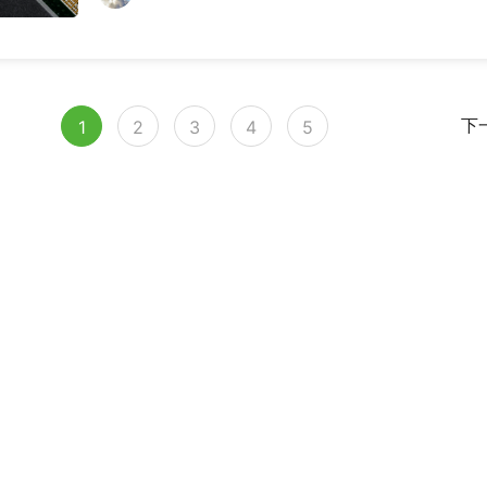
性调整就能解决。1. 隐式全变量复制部分指令执行时会隐
制整个工作区的
1
2
3
4
5
下