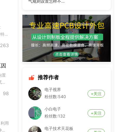
求方
气规则设置怎样不报
错
t
理特
方案
263
项卡
原因
内置
推荐作者
试也
快速
电子视界
98
+关注
ich
粉丝数:540
小白电子
？
+关注
粉丝数:132
。利用
电子技术天花板
冲突