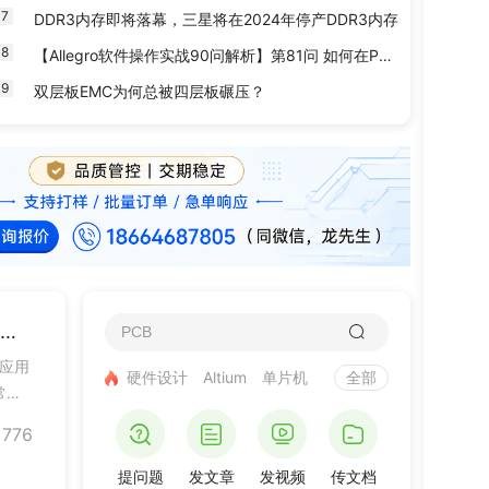
7
DDR3内存即将落幕，三星将在2024年停产DDR3内存
8
【Allegro软件操作实战90问解析】第81问 如何在PCB中对焊盘进行削盘处理呢？
9
双层板EMC为何总被四层板碾压？
MATLAB 2025b Compiler格式大变，老应用不用重写全量代码
立应用
硬件设计
Altium
单片机
全部
常交
版本
776
提问题
发文章
发视频
传文档