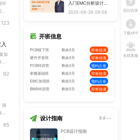
PCB线下班
剩余3天
入门EMC分析设计方
即将报满
循环
法
硬件开发班
剩余3天
百问百答
拉长
即将报满
2025-06-26 09:58
避免
PCB特训营
剩余3天
预约占座
123
环的
射频基础班
剩余3天
即将报满
下载APP
EMC加强班
剩余3天
预约占座
开班信息
BMS特训营
剩余3天
即将报满
读入
嵌入式特训营
剩余3天
预约占座
量加
在线客服
FPGA特训班
剩余3天
预约占座
件，
PCB弟子班
剩余3天
即将报满
式读
单片机开发班
剩余3天
92
预约占座
ITOS特训班
剩余3天
即将报满
信号仿真特训营
剩余3天
预约占座
数字IC设计班
剩余3天
即将报满
硬件弟子班
剩余3天
即将报满
。调
PCB线下班
剩余3天
即将报满
根据
设计指南
更多>>
硬件开发班
剩余3天
“预
即将报满
85
动滑块
PCB特训营
剩余3天
预约占座
PCB设计指南
射频基础班
剩余3天
即将报满