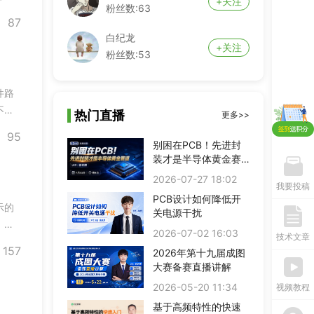
+关注
粉丝数:63
 函数
87
无法
白纪龙
+关注
粉丝数:53
件路
不是
热门直播
更多>>
报
95
量，
别困在PCB！先进封
装才是半导体黄金赛
道
2026-07-27 18:02
我要投稿
PCB设计如何降低开
示的
关电源干扰
PCB弟子班
剩余3天
即将报满
。不
单片机开发班
剩余3天
2026-07-02 16:03
预约占座
技术文章
修复
157
ITOS特训班
剩余3天
即将报满
2026年第十九届成图
运算
大赛备赛直播讲解
信号仿真特训营
剩余3天
预约占座
数字IC设计班
剩余3天
即将报满
2026-05-20 11:34
视频教程
硬件弟子班
剩余3天
即将报满
基于高频特性的快速