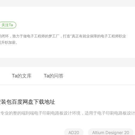
关注Ta
”的闭环，致力于做电子工程师的梦工厂，打造“真正有就业保障的电子工程师职业
现升职加薪。
Ta的文库
Ta的问答
安
装
包
百
度
网
盘
下
载
地
址
的
专
业
的
整
的
端
到
端
电
子
印
刷
电
路
板
设
计
环
境
，
适
用
于
电
子
印
刷
电
路
板
设
A
D
2
0
A
l
t
i
u
m
D
e
s
i
g
n
e
r
2
0