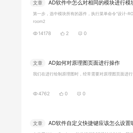
A
D
软
件
中
怎
么
对
相
同
的
模
块
进
行
模
文章
第
一
步
，
选
中
模
块
所
有
的
器
件
，
执
行
菜
单
命
令
“
设
计
-
R
r
o
o
m
2
14178
2
0
A
D
如
何
对
原
理
图
页
面
进
行
操
作
文章
我
们
在
进
行
绘
制
原
理
图
时
，
经
常
需
要
对
原
理
图
页
面
进
行
4762
0
0
A
D
软
件
自
定
义
快
捷
键
应
该
怎
么
设
置
文章