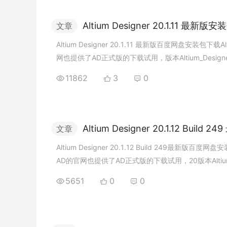
A
l
t
i
u
m
D
e
s
i
g
n
e
r
2
0
.
1
.
1
1
最
新
版
安
装
文章
A
l
t
i
u
m
D
e
s
i
g
n
e
r
2
0
.
1
.
1
1
最
新
版
百
度
网
盘
安
装
包
下
载
A
l
网
也
提
供
了
A
D
正
式
版
的
下
载
试
用
，
版
本
A
l
t
i
u
m
_
D
e
s
i
g
n
极
大
的
提
升
。
11862
3
0
A
l
t
i
u
m
D
e
s
i
g
n
e
r
2
0
.
1
.
1
2
B
u
i
l
d
2
4
9
文章
A
l
t
i
u
m
D
e
s
i
g
n
e
r
2
0
.
1
.
1
2
B
u
i
l
d
2
4
9
最
新
版
百
度
网
盘
安
A
D
的
官
网
也
提
供
了
A
D
正
式
版
的
下
载
试
用
，
2
0
版
本
A
l
t
i
u
率
得
到
了
极
大
的
提
升
。
5651
0
0