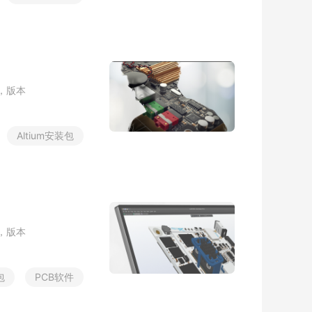
，
版
本
A
l
t
i
u
m
安
装
包
，
版
本
包
P
C
B
软
件