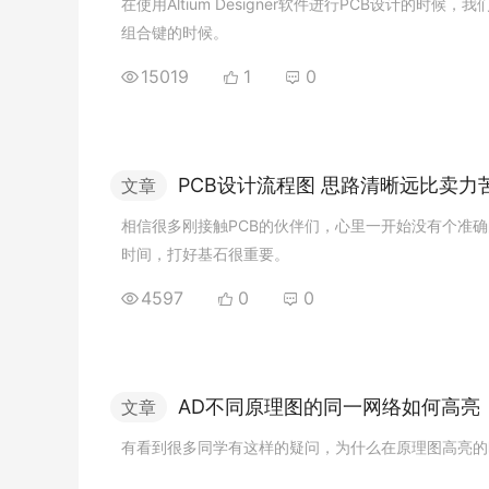
在
使
用
A
l
t
i
u
m
D
e
s
i
g
n
e
r
软
件
进
行
P
C
B
设
计
的
时
候
，
我
组
合
键
的
时
候
。
15019
1
0
P
C
B
设
计
流
程
图
思
路
清
晰
远
比
卖
力
文章
相
信
很
多
刚
接
触
P
C
B
的
伙
伴
们
，
心
里
一
开
始
没
有
个
准
确
时
间
，
打
好
基
石
很
重
要
。
4597
0
0
A
D
不
同
原
理
图
的
同
一
网
络
如
何
高
亮
文章
有
看
到
很
多
同
学
有
这
样
的
疑
问
，
为
什
么
在
原
理
图
高
亮
的