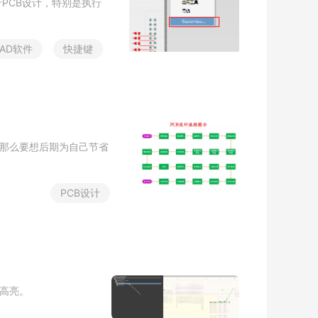
行
P
C
B
设
计
，
特
别
是
执
行
A
D
软
件
快
捷
键
那
么
要
想
后
期
为
自
己
节
省
P
C
B
设
计
高
亮
。