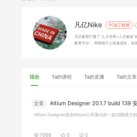
凡亿Nike
PCB工程师
凡亿教育打通了“人才培养+人才输送
教育平台”。帮助电子人快速成长，实
综合
Ta的课程
Ta的直播
Ta的文章
A
l
t
i
u
m
D
e
s
i
g
n
e
r
2
0
.
1
.
7
b
u
i
l
d
1
3
9
文章
A
l
t
i
u
m
D
e
s
i
g
n
e
r
是
由
A
l
t
i
u
m
公
司
推
出
的
一
款
功
能
强
大
7966
0
0