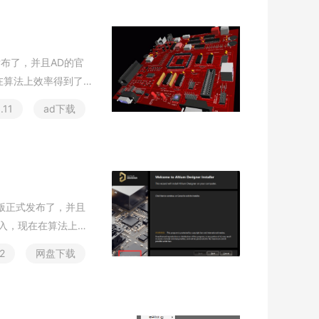
发
布
了
，
并
且
A
D
的
官
在
算
法
上
效
率
得
到
了
1
.
1
1
a
d
下
载
版
正
式
发
布
了
，
并
且
入
，
现
在
在
算
法
上
效
2
网
盘
下
载