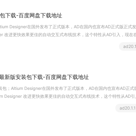
包
下
载
-
百
度
网
盘
下
载
地
址
t
i
u
m
D
e
s
i
g
n
e
r
在
国
外
发
布
了
正
式
版
本
，
A
D
在
国
内
也
宣
布
A
D
正
式
版
正
式
e
r
改
进
更
快
效
果
更
佳
的
自
动
交
互
式
布
线
技
术
，
这
个
特
性
从
A
D
引
入
，
现
在
a
d
2
0
.
最
新
版
安
装
包
下
载
-
百
度
网
盘
下
载
地
址
装
包
；
A
l
t
i
u
m
D
e
s
i
g
n
e
r
在
国
外
发
布
了
正
式
版
本
，
A
D
在
国
内
也
宣
布
A
D
正
式
m
D
e
s
i
g
n
e
r
改
进
更
快
效
果
更
佳
的
自
动
交
互
式
布
线
技
术
，
这
个
特
性
从
A
D
引
a
d
2
0
.
1
.
1