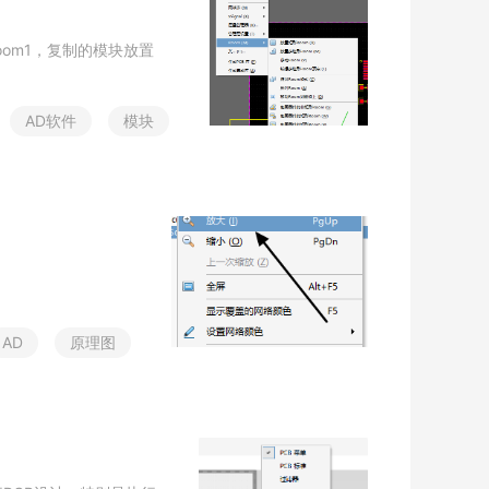
o
o
m
1
，
复
制
的
模
块
放
置
A
D
软
件
模
块
A
D
原
理
图