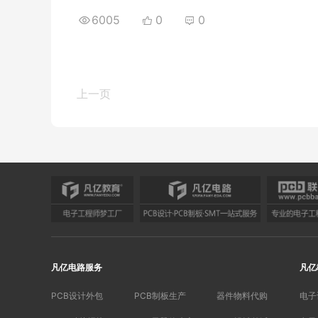
6005
0
0
上一页
凡亿电路服务
凡亿
PCB设计外包
PCB制板生产
器件物料代购
电子