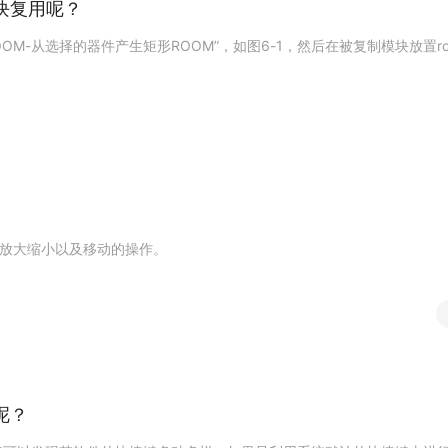
块
复
用
呢
？
O
O
M
-
从
选
择
的
器
件
产
生
矩
形
R
O
O
M
”
，
如
图
6
-
1
，
然
后
在
被
复
制
模
块
放
置
r
放
大
缩
小
以
及
移
动
的
操
作
。
呢
？