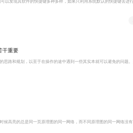
们
可
以
发
现
其
软
件
的
快
捷
键
多
种
多
样
，
如
果
只
利
用
系
统
默
认
的
快
捷
键
去
进
苦
干
重
要
的
思
路
和
规
划
，
以
至
于
在
操
作
的
途
中
遇
到
一
些
其
实
本
就
可
以
避
免
的
问
题
。
时
候
高
亮
的
总
是
同
一
页
原
理
图
的
同
一
网
络
，
而
不
同
原
理
图
的
同
一
网
络
没
有