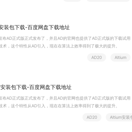
安
装
包
下
载
-
百
度
网
盘
下
载
地
址
宣
布
A
D
正
式
版
正
式
发
布
了
，
并
且
A
D
的
官
网
也
提
供
了
A
D
正
式
版
的
下
载
试
用
技
术
，
这
个
特
性
从
A
D
引
入
，
现
在
在
算
法
上
效
率
得
到
了
极
大
的
提
升
。
A
D
2
0
A
l
t
i
u
m
版
安
装
包
下
载
-
百
度
网
盘
下
载
地
址
宣
布
A
D
正
式
版
正
式
发
布
了
，
并
且
A
D
的
官
网
也
提
供
了
A
D
正
式
版
的
下
载
试
用
技
术
，
这
个
特
性
从
A
D
引
入
，
现
在
在
算
法
上
效
率
得
到
了
极
大
的
提
升
。
A
D
2
0
A
l
t
i
u
m
安
装