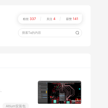
337
|
4
|
141
粉丝
关注
获赞
计
。
A
l
t
i
u
m
安
装
包