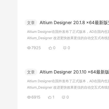
A
l
t
i
u
m
D
e
s
i
g
n
e
r
2
0
.
1
.
8
x
6
4
最
新
版
文章
A
l
t
i
u
m
D
e
s
i
g
n
e
r
在
国
外
发
布
了
正
式
版
本
，
A
D
在
国
内
也
A
l
t
i
u
m
_
D
e
s
i
g
n
e
r
改
进
更
快
效
果
更
佳
的
自
动
交
互
式
布
线
7925
0
0
A
l
t
i
u
m
D
e
s
i
g
n
e
r
2
0
.
1
.
1
0
x
6
4
最
新
文章
A
l
t
i
u
m
D
e
s
i
g
n
e
r
在
国
外
发
布
了
正
式
版
本
，
A
D
在
国
内
也
A
l
t
i
u
m
_
D
e
s
i
g
n
e
r
改
进
更
快
效
果
更
佳
的
自
动
交
互
式
布
线
6915
1
0