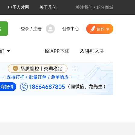
电子人才网
关于凡亿
关注我们
/
积分商城
登录
/
注册
创作中心
索
创作
我们
APP下载
讲师入驻

