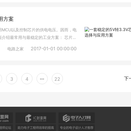
用方案
常用MCU以及控制芯片的供电电压。因而，电
下面介绍最常用与最稳定的工业方案： 芯片类
性稳压器）; 最大输入电压（最大耐压值）：15V；
2017-01-01 00:00:00
电路之家
，不需要额外附加电路，直接就可以输入输出。
芯片 简述：TI公司的TPS5xxxx系列属于
3
4
22
下