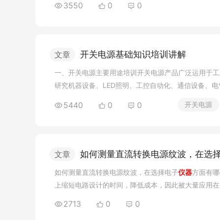
3550
0
0
开关电源基础知识培训讲解
文章
一、开关电源主要用途培训开关电源产品广泛运用于工
研究机器设备、LED照明、工控自动化、通信设备、
冷制暖、空气净化机，电子器件电冰箱，液晶显示屏，
5440
0
0
开关电源
控系统，LED灯带，主机箱，电子产品和
仪器
设备类等
路详细说明开关电源的电源电路构成：开关电源的关键
（EMI）、整流器滤波电路、输出功率转换电源电路、
如何测量直流转换电源纹波，在选
文章
如何测量直流转换电源纹波，在选择电子
仪器
方面有哪
上缩短电路设计的时间，降低成本，因此被大量应用在电
好坏往往由电源波纹指标来决定，电源波纹指标是数字
2713
0
0
的工作，就必然要知道直流DC-DC电源模块的输出波