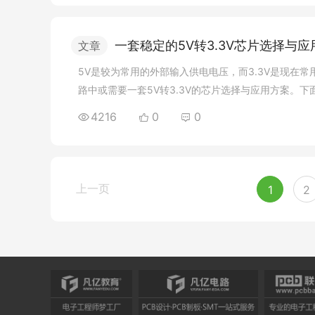
一套稳定的5V转3.3V芯片选择与应
文章
5V是较为常用的外部输入供电电压，而3.3V是现在
路中或需要一套5V转3.3V的芯片选择与应用方案。
型：LDO（low dropout regulator，低压差线
4216
0
0
最大输出电流：1A； AMS1117应用电路较为简单
如下电路所示： 2.德州
仪器
(TI)公司的TPS5xxx系列
上一页
1
2