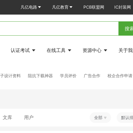
凡亿电路
凡亿教育
PCB联盟网
IC封装网
搜
认证考试
在线工具
资源中心
关于
电子设计资料
阻抗下载神器
学员评价
广告合作
校企合作申请
文库
用户
全部
默认