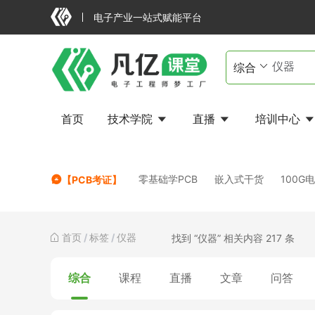
电子产业一站式赋能平台
首页
技术学院
直播
培训中心
FAILED
零基础学PCB
嵌入式干货
100G
【PCB考证】
首页
/
标签
/
仪器
找到 “仪器” 相关内容 217 条
综合
课程
直播
文章
问答