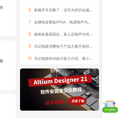
6
射频开关关断了，信号为何仍会漏过去？
7
去耦电容紧贴FPGA，电源噪声为何仍超标？
8
磁珠标着高阻抗，装上后噪声为何没降？
9
凡亿电路消费电子产品方案开发经验：智能硬件实战案例
10
凡亿电路BGA贴片能力介绍：最小0.3mm间距贴装经验