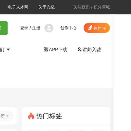
电子人才网
关于凡亿
关注我们
/
积分商城
登录
/
注册
创作中心
索
创作
我们
APP下载
讲师入驻


热门标签
排序