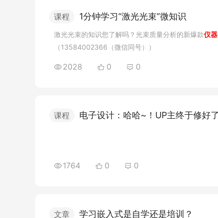
1分钟学习“激光光束”微知识
课程
激光光束的知识您了解吗？光束质量分析的新爆款
仪器
（13584002366（微信同号））
2028
0
0
电子设计：哈哈~！UP主终于修好
课程
1764
0
0
学习嵌入式是自学还是培训？
文章