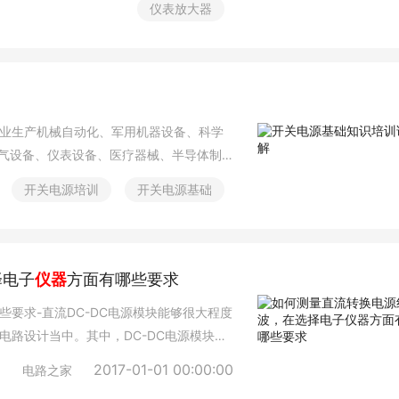
仪表放大器
业生产机械自动化、军用机器设备、科学
电气设备、仪表设备、医疗器械、半导体制
LED灯具，通信设备，视听产品，安防监
开关电源培训
开关电源基础
行业。二、开关电源原理及各作用电源电
电源电路是由输入干扰信号过滤器
PWM控制板电源电路、輸出整流
择电子
仪器
方面有哪些要求
些要求-直流DC-DC电源模块能够很大程度
路设计当中。其中，DC-DC电源模块的
电路稳定工作的前提，为了确保电路顺利
2017-01-01 00:00:00
电路之家
纹，并进行观察，确保正常。