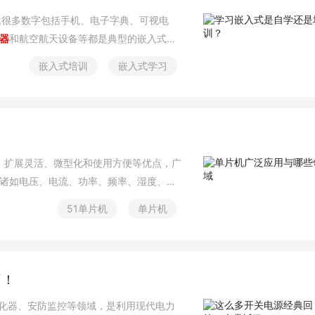
,很多数字包括手机、电子字典、可视电
器
和航空航天设备等都是典型的嵌入式系
嵌入式软件人才缺口每年为50万人左右,嵌
嵌入式培训
嵌入式学习
过培训或其他方式掌握了嵌入式技术,就能够
习方法进行分析,看看你到底适合哪种学习
、扩展灵活、微型化和使用方便等优点，广
诸如电压、电流、功率、频率、湿度、温
力等物理量的测量。2、工业控制单片机具
51单片机
单片机
展灵活和使用方便等优点，用单片机可以
信号检测系统、无线感知系统、测控系
了！
化器、安防监控等领域，是利用现代电力