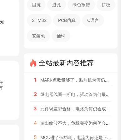
阻抗
过孔
绿色报错
拼板
STM32
PCB仿真
C语言
安装包
铺铜
全站最新内容推荐
1
MARK点数量够了，贴片机为何仍可能认不准？
2
继电器线圈一断电，驱动管为何最危险？
3
元件误差都合格，电路为何仍会成批越界？
4
输出纹波不大，负载突变为何仍会掉压？
5
MCU进了低功耗，电流为何还是下不去？