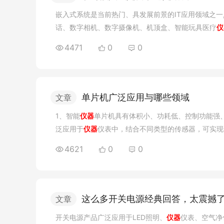
嵌入式系统是当前热门、具发展前景的IT应用领域之一
话、数字相机、数字摄像机、机顶盒、智能玩具医疗
仪
统。目前嵌入式人才匮乏,一些权威部门统计,我国目前
4471
0
0
入式人才供给一直处于供不应求的状态,所以很多人通
成为炙手可热的专业人才。接下来小编就两种不同的学
方式?
单片机广泛应用与哪些领域
文章
1、智能
仪器
单片机具有体积小、功耗低、控制功能强
泛应用于
仪器
仪表中，结合不同类型的传感器，可实现
度、流量、速度、厚度、角度、长度、硬度、元素、压
4621
0
0
有体积小、控制功能强、功耗低、环境适应能力强、扩
构成形式多样的控制系统、数据采集系统、通信系统、
统、机器人等应用控制系统。
这么多开关电源经典回答，太震撼
文章
开关电源产品广泛应用于LED照明、
仪器
仪表、空气净