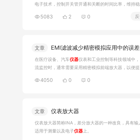
电子技术，控制开关管开通和关断的时间比率，维持稳
调制（PWM）控制IC和MOSFET构成。
5083
2
0
反
EMI滤波减少精密模拟应用中的误差
文章
​​在医疗设备、汽车
仪器
仪表和工业控制等科技领域中，
流监控时，通常需要采用精密模拟前端放大器，以便提
模电压和噪声等无用信号。首先，设计人员将集中精力
4050
0
0
性等精度参数符合应用要求。
仪表放大器
文章
仪表放大器简称INA，差分放大器的一种改良，具有
适用于测量以及电子
仪器
上。