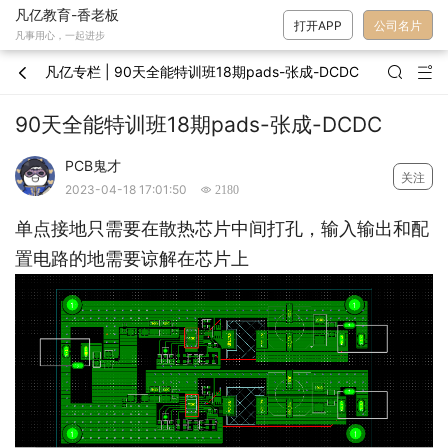
凡亿教育-香老板
打开APP
公司名片
凡事用心，一起进步
凡亿专栏 | 90天全能特训班18期pads-张成-DCDC



90天全能特训班18期pads-张成-DCDC
PCB鬼才
关注
2023-04-18 17:01:50
 2180
单点接地只需要在散热芯片中间打孔，输入输出和配
置电路的地需要谅解在芯片上