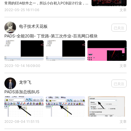
常用的EDA软件之一，所以小白初入PCB设计行业，
了解PADS软件的使用方法是很有必要的，今天将分享
2022-05-25 16:11:06
文章
PADS软件的快捷键大全。PADS是一款制作PCB板的
软件，其中包括PADS Log
电子技术天花板
已关注
PADS-全能20期- 丁世路-第三次作业-百兆网口模块
2023-10-14 16:09:00
文章
龙学飞
已关注
PADS添加总线BUS
2022-08-04 11:51:15
文章