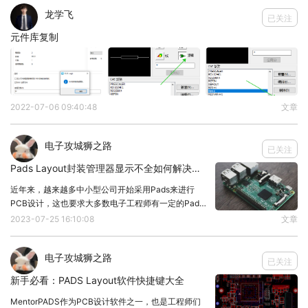
龙学飞
已关注
元件库复制
2022-07-06 09:40:48
文章
电子攻城狮之路
已关注
其他没什么问题
Pads Layout封装管理器显示不全如何解决？ 已读
以上评审报告来源于凡亿教育
90天高速PCB特训班作
近年来，越来越多中小型公司开始采用Pads来进行
业评审
PCB设计，这也要求大多数电子工程师有一定的Pads
如需了解
PCB特训班课程可以访问链接或扫码联系助
设计能力，在学习Pads Layout软件时可能遇见各色各
2023-07-25 16:10:08
文章
样的问题，其中之一是封装管理器显示不全，那么如何
教：
解决？1、调整显示选项首先，工程师
https://item.taobao.com/item.htm?spm=a1z10.1-c-
电子攻城狮之路
已关注
s.w21136784-
新手必看：PADS Layout软件快捷键大全
21870440400.21.5c7b5284NnAAq6&id=601258730169
MentorPADS作为PCB设计软件之一，也是工程师们