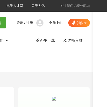
电子人才网
关于凡亿
关注我们
/
积分商城
登录
/
注册
创作中心
索
创作
我们
APP下载
讲师入驻

