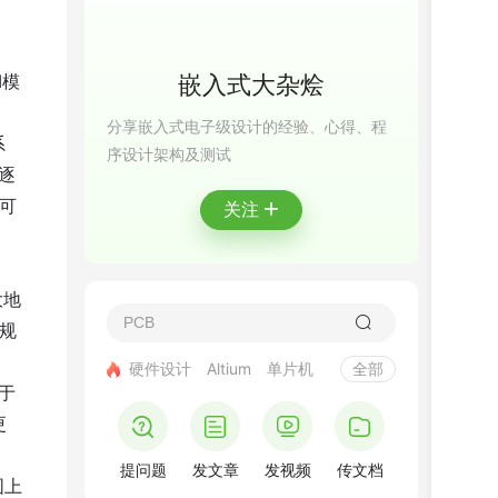
I模
嵌入式大杂烩
分享嵌入式电子级设计的经验、心得、程
系
序设计架构及测试
逐
+
可
关注
大地
规
硬件设计
Altium
单片机
全部
于
更
提问题
发文章
发视频
传文档
围上