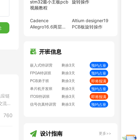
EMC加强班
剩余3天
预约占座
BMS特训营
剩余3天
即将报满
嵌入式特训营
剩余3天
预约占座
Cadence
Altium designer19
FPGA特训班
剩余3天
预约占座
Allegro16.6两层
PCB板旋转操作
论
stm32最小主板pcb
PCB弟子班
剩余3天
即将报满
视频教程
单片机开发班
剩余3天
预约占座
ITOS特训班
剩余3天
即将报满
开班信息
信号仿真特训营
剩余3天
预约占座
数字IC设计班
剩余3天
即将报满
硬件弟子班
剩余3天
即将报满
PCB线下班
剩余3天
即将报满
硬件开发班
剩余3天
即将报满
供应链
PCB特训营
剩余3天
预约占座
交流。
射频基础班
剩余3天
即将报满
EMC加强班
剩余3天
预约占座
760
BMS特训营
剩余3天
即将报满
设计指南
更多>>