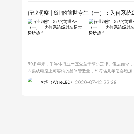
行业洞察 | SiP的前世今生（一）：为何系
50多年来，半导体行业一直受益于摩尔定律。但是如今
即集成电路上可容纳的晶体管数量，约每隔几年便会增加
层次的经济主张是：每一代工艺将同一领域的晶体管数量增
2020-07-12 22:38
李增（WareLEO)
的工艺愈发复杂，加之建造一个工厂的资本投入非常大（每
展出一个从7