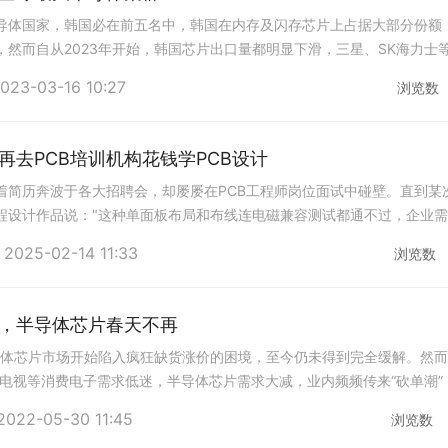
导体国家，韩国必在前五名中，韩国在内存及闪存芯片上占据大部分份额
，然而自从2023年开始，韩国芯片出口量都明显下滑，三星、SK海力士
钱。由于芯片市场下滑，日本东芝、美国
023-03-16 10:27
浏览数
再去PCB培训机构花钱学PCB设计
着简历奔波于各大招聘会，却屡屡在PCB工程师岗位面试中碰壁。直到某
程设计作品说："这种单面板布局和布线连电磁兼容测试都通不过，企业
满足各种EMC性能的的人才。"这句话让
2025-02-14 11:33
浏览数
，半导体芯片春天不再
半导体芯片市场开始陷入疯狂缺货涨价的困境，至今仍未得到完全缓解。然
、电视等消费电子需求低迷，半导体芯片需求大减，业内频频传来“砍单潮”
半导体芯片产业将不复往日荣光。据了
2022-05-30 11:45
浏览数