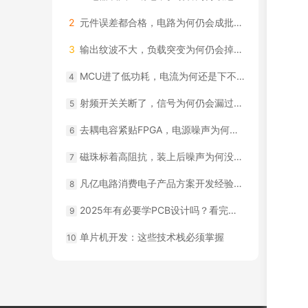
2
元件误差都合格，电路为何仍会成批越界？
3
输出纹波不大，负载突变为何仍会掉压？
MCU进了低功耗，电流为何还是下不去？
4
射频开关关断了，信号为何仍会漏过去？
5
去耦电容紧贴FPGA，电源噪声为何仍超标？
6
磁珠标着高阻抗，装上后噪声为何没降？
7
凡亿电路消费电子产品方案开发经验：智能硬件实战案例
8
2025年有必要学PCB设计吗？看完你就有答案了！
9
单片机开发：这些技术栈必须掌握
10