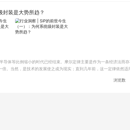
统级封装是大势所趋？
，半导体等比例缩小的时代已经结束。摩尔定律主要是作为一条经济法而存
一倍。当然，是技术的发展使之成为现实；直到几年前，这一定律依然适
加一倍，成本仅增加15%，从而为每个晶体管节省35%的成本。但是因
浏览数
台EUV步进机将耗资1亿美元），导致每一代晶体管都更加昂贵。因此