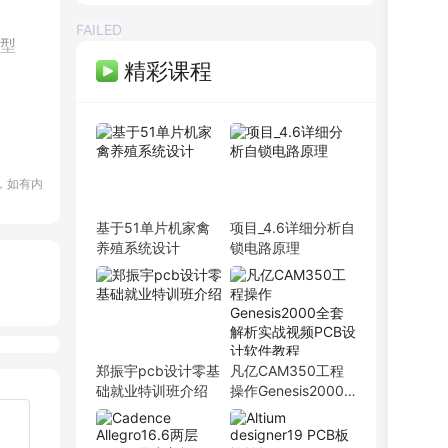
FAILED
型
精彩课程
，如有内
PCB弟子班
剩余3天
即将报满
基于51单片机家禽
项目_4.6详细分析自
单片机开发班
剩余3天
预约占座
养殖系统设计
锁电路原理
ITOS特训班
剩余3天
即将报满
信号仿真特训营
剩余3天
预约占座
数字IC设计班
剩余3天
即将报满
硬件弟子班
剩余3天
即将报满
PCB线下班
剩余3天
即将报满
郑振宇pcb设计零基
凡亿CAM350工程
硬件开发班
剩余3天
即将报满
础就业特训班介绍
操作Genesis2000
PCB特训营
剩余3天
预约占座
全套解析实战视频
射频基础班
剩余3天
PCB设计软件教程
即将报满