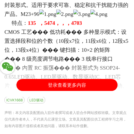
封装形式。适用于要求可靠、稳定和抗干扰能力强的
产品。
M23+96
特点：
135
，
5474
，，，
4703
CMOS
工艺
���
低功耗
���
多种显示模式：设
置选择段和位的个数（
10
段
x7
位，
11
段
x6
位，
12
段
x5
位，
13
段
x4
位）
���
键扫描：
10
×
2
的矩阵
���
8
级亮度调节电路
���
3
线串行接口
���
内置
RC
振荡
���
封装形式为
SSOP24-
0.65
LED
驱动、
LED
屏驱动、数显驱动
IC
、
LED
芯
登录查看更多内容
片、
LED
驱动器、数码管显示驱动、
LED
显示驱动、
LED
数显驱动原厂、
LED
数显驱动芯片、
LED
驱动
ICVK1668
LED驱动
IC
、点阵
LED
显示驱动、
LED
屏驱动
IC
、数显驱动芯
片、数码管芯片、数码管驱动、数显屏驱动、数显
声明：本文内容及配图由入驻作者撰写或者入驻合作网站授权转载。文章观点
仅代表作者本人，不代表凡亿课堂立场。文章及其配图仅供工程师学习之用，
IC
、数显芯片、数显驱动、
LED
数显
IC
、数显驱动原
如有内容图片侵权或者其他问题，请联系本站作侵删。
厂、
LED
屏驱动芯片、
LED
数显驱动
IC
、
LED
数显驱