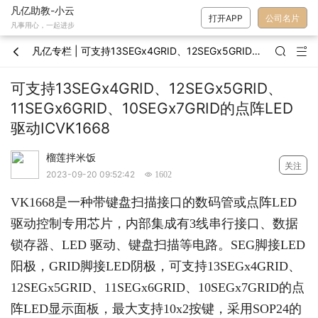
凡亿助教-小云
打开APP
公司名片
凡事用心，一起进步
凡亿专栏 | 可支持13SEGx4GRID、12SEGx5GRID、11SEGx6GRID、10SEGx7GRID的点阵LED驱动ICVK1668



可支持13SEGx4GRID、12SEGx5GRID、
11SEGx6GRID、10SEGx7GRID的点阵LED
驱动ICVK1668
榴莲拌米饭
关注
2023-09-20 09:52:42
 1602
VK1668
是一种带键盘扫描接口的数码管或点阵
LED
驱动控制专用芯片，内部集成有
3
线串行接口、数据
锁存器、
LED
驱动、键盘扫描等电路。
SEG
脚接
LED
阳极，
GRID
脚接
LED
阴极，可支持
13SEGx4GRID
、
12SEGx5GRID
、
11SEGx6GRID
、
10SEGx7GRID
的点
阵
LED
显示面板，最大支持
10x2
按键，采用
SOP24
的