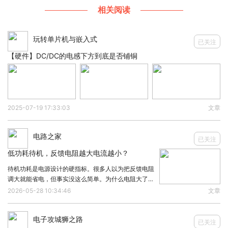
动
IC
、
LED
驱动电路、数显
相关阅读
LED
屏驱动、
LED
数显屏
驱动、
LED
显示屏驱动、
LED
数码管驱动、数显
LED
玩转单片机与嵌入式
驱动、
LED
数显驱动、数码管显示
IC
、数码管显示芯
已关注
片、数码管驱动芯片、
LED
显示驱动芯片、显示数码
【硬件】DC/DC的电感下方到底是否铺铜
管驱动、
LED
控制电路、数显
LED
驱动芯片、数显
LED
驱动
IC
、
LED
驱动芯片、数码管显示屏驱动、数
码管驱动原厂、
LED
驱动厂家、
LED
驱动原厂、
LED
2025-07-19 17:33:03
文章
数码驱动、
LED
数码屏驱动、
LED
数显芯片、数码管
驱动
IC
、显示
LED
驱动、数码管
LED
驱动、
LED
显示
电路之家
已关注
IC
、点阵数显驱动、点阵数码管驱动、点阵
LED
驱
低功耗待机，反馈电阻越大电流越小？
动、点阵数显驱动芯片、点阵数显驱动
IC
、点阵
LED
待机功耗是电源设计的硬指标。很多人以为把反馈电阻
驱动芯片、点阵
LED
驱动
IC
、
LED
数显原厂、点阵数
调大就能省电，但事实没这么简单。为什么电阻大了电
流就小？原理很直接。反馈分压网络从输出端取一路电
2026-05-28 10:34:46
文章
码管显示芯片、数码管驱动厂家、数显
LED
原厂
压送回控制芯片。这个回路始终有电流流过，大小约等
于Vout除以分压电阻总值。电阻越大，分流越小，
电子攻城狮之路
已关注