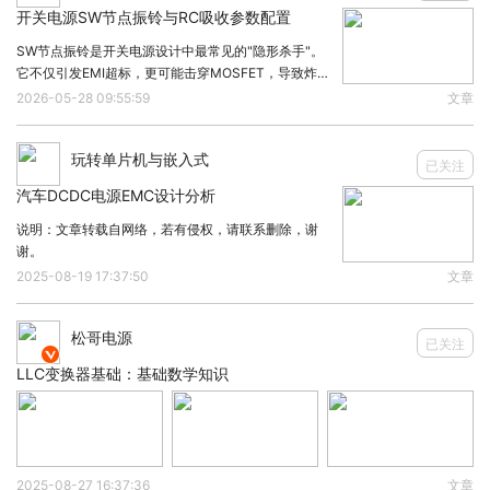
开关电源SW节点振铃与RC吸收参数配置
SW节点振铃是开关电源设计中最常见的"隐形杀手"。
它不仅引发EMI超标，更可能击穿MOSFET，导致炸
机。搞定振铃，RC吸收电路是第一道防线。1、振铃从
2026-05-28 09:55:59
文章
何而来？本质是寄生电感Lp与寄生电容Cp构成的LC谐
振回路。开关管高速切换时，di/dt
玩转单片机与嵌入式
已关注
汽车DCDC电源EMC设计分析
说明：文章转载自网络，若有侵权，请联系删除，谢
谢。
2025-08-19 17:37:50
文章
松哥电源
已关注

LLC变换器基础：基础数学知识
2025-08-27 16:37:36
文章