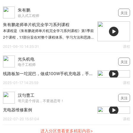
朱有鹏
关注
嵌入式工程师
朱有鹏老师单片机完全学习系列课程
本课程是《朱有鹏老师单片机完全学习系列课程》第1季前
2个课程，1.1部分旨在对整个课程体系、学习方法和思路、
配套开发板等进行介绍，学习完本课程将对整个单片机系
2021-06-10 14:35:31
课程
统学习的路线有清楚的认识和了解。1.2部分用通俗易懂的
语言讲了很多和单片机有关的技术概念，如CPU、ROM、
光头机电
关注
RAM、外设、电路板、软件硬件工作的差别等。目的是希
电子工程师
望大家在轻松愉悦的氛围中对单片机加深认识。
线路板加一坨泥巴，做成100W手机充电器，手机用了会怎么样？
2025-01-17 14:25:59
课程
汉匀曹工
关注
哥只是个传说，不要迷恋哥！
充电器维修案例
2022-07-20 15:51:04
课程
进入分区查看更多精彩内容>