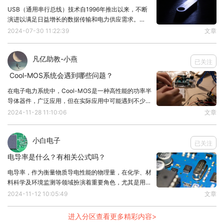
i
= β
i
，β是直流电流放大系数，表示三极管放大
c
b
USB（通用串行总线）技术自1996年推出以来，不断
演进以满足日益增长的数据传输和电力供应需求。
能力的大小。
USB 3.1作为最新的标准之一，不仅在速度上实现了飞
2024-07-30 11:22:39
文章
跃，还引入了一系列新功能。本文将简短列出USB 3.1
的简介及对比，希望对小伙伴们有所帮助
凡亿助教-小燕
已关注
​ Cool-MOS系统会遇到哪些问题？
在电子电力系统中，Cool-MOS是一种高性能的功率半
导体器件，广泛应用，但在实际应用中可能遇到不少问
题，影响到系统的稳定性和可靠性，所以盘点下Cool-
2024-11-28 11:10:06
文章
MOS会遇到哪些问题？1、电磁干扰超标Cool-MOS在
高频率开关过程中，可能会产生强
小白电子
已关注
电导率是什么？有相关公式吗？
电导率，作为衡量物质导电性能的物理量，在化学、材
料科学及环境监测等领域扮演着重要角色，尤其是用于
评估水的纯净度。本文将开课讲讲电导率，希望对小伙
2024-11-12 10:05:49
文章
伴们有所帮助。1、电导率是什么？电导率（σ）定义
为电阻率（ρ）的倒数，即σ = 1/ρ，它反映了
进入分区查看更多精彩内容>