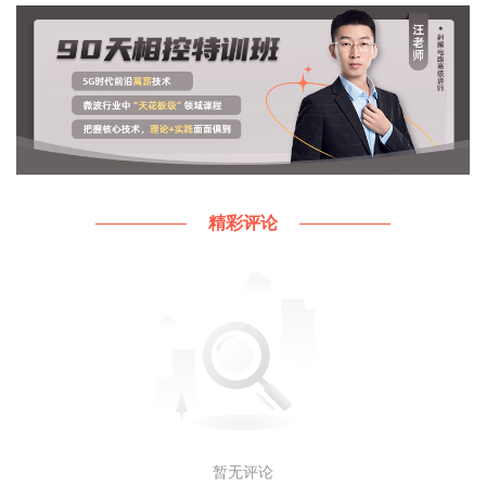
精彩评论
当三极管发射结正偏，集电结正偏时，三极管工作在
饱和状态
。
在饱和状态下，三极管集电极电流i
的大小已经不受
c
基极电流i
的控制，i
与i
不再成比例关系。
b
c
b
暂无评论
饱和状态下的三极管基极电流i
变大时，集电极电流
b