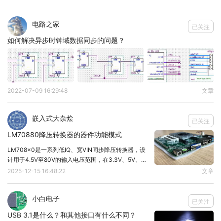
截止状态下，
三极管
各电极的电流几乎为0，集电极
电路之家
已关注
和发射极互不相通。
如何解决异步时钟域数据同步的问题？
当三极管发射结正偏，集电结反偏，三极管就会进入
2022-07-09 16:29:48
文章
放大状态
。
嵌入式大杂烩
已关注
在放大状态下，三极管就相当于是一个受控制的水龙
LM70880降压转换器的器件功能模式
头，水龙头流出水流的大小受开关（基极）控制，开
LM708x0是一系列低IQ、宽VIN同步降压转换器，设
计用于4.5V至80V的输入电压范围，在3.3V、5V、
关拧大一点，流出的水就会大一点。
12V的固定输出电压或可调输出下提供高达8A的输出电
2025-12-15 16:48:22
文章
流。那么LM70880降压转换器的器件功能模式有哪
些？关机模式（Shutdo
也就是放大状态下，基极的电流大一点，集电极的电
小白电子
已关注
流也会跟着变大！并且i
与
i
存在一定比例关系，
c
b
USB 3.1是什么？和其他接口有什么不同？