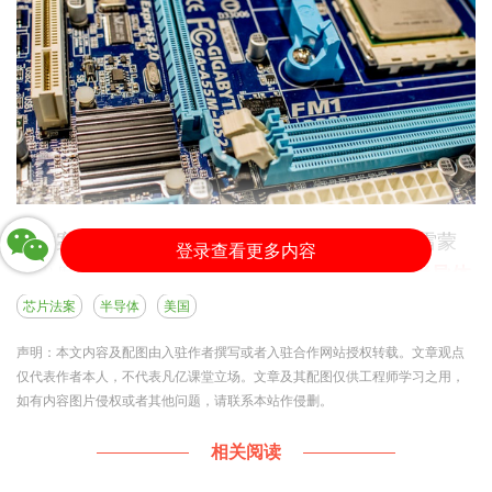
该法案实施已有一年半，美国商务部部长吉娜·雷蒙
登录查看更多内容
多出席英特尔活动时明确表示：
有必要对美国半导体
行业进行持续投资，呼吁美国推出“ChIPS 2”，以便
芯片法案
半导体
美国
重新获得全球领导地位，并满足对人工智能（AI）处
声明：本文内容及配图由入驻作者撰写或者入驻合作网站授权转载。文章观点
理器的需求。
仅代表作者本人，不代表凡亿课堂立场。文章及其配图仅供工程师学习之用，
如有内容图片侵权或者其他问题，请联系本站作侵删。
雷蒙多在发言中多次强调半导体行业的重要性，特别
是考虑到人工智能技术不断增长的计算需求，并分享
相关阅读
了她与OpenAI首席执行官山姆·奥特曼的讨论。