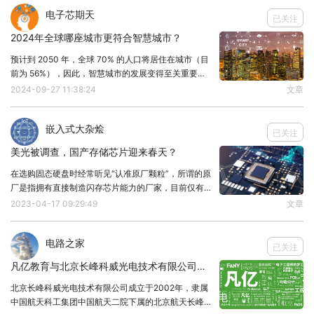
电子芯期天
已关注
雷蒙多表示，人工智能应用所需的芯片数量惊人，同
2024年全球哪座城市更符合智慧城市？
时人工智能处理器的过剩将使更多企业能够采用人工
预计到 2050 年，全球 70% 的人口将居住在城市（目
智能，这将成为美国的竞争优势。
前为 56%），因此，智慧城市的发展变得至关重要。
什么是智慧城市？智慧城市可以定义为相互联系的复杂
2024-09-27 11:38:24
文章
“我怀疑，如果我们想引领世界，就必须持续投资
系统，通过使用新技术来管理日常生活的不同方面，例
——无论称之为‘CHIPS 2’还是其他什么。”雷蒙多说
如公共和私人交通、水和能源资源的有效
嵌入式大杂烩
道。
已关注
美光被调查，国产存储芯片迎来春天？
据了解，《芯片法案》将为美国本土半导体行业提供
在选购固态硬盘时经常听见“认准原厂颗粒”，所谓的原
约527亿美元的政府补贴，其中将由390亿美元直接
厂是指拥有直接制造闪存芯片能力的厂家，目前仅有三
星、美光、铠侠、闪迪、SK海力士、英特尔、长江存
补贴，用于补贴先进制程晶圆厂的兴建，另外美国还
2023-04-17 09:29:49
文章
储。国产存储芯片若想崛起，势必要干掉我们前一个对
提供750亿美元贷款和担保支持。
手，也就是美光。因此如何击败美光拿下闪存市场份
电路之家
已关注
虽然该补贴看起来不少，但根据后续公布信息不难发
凡亿教育与北京长峰科威光电技术有限公司成人才输送战略协议-助力电子人才发展
现，一座尖端制程晶圆厂建设成本已超200亿美元，
北京长峰科威光电技术有限公司成立于2002年，隶属
然而英特尔、台积电、三星、格芯、美光等诸多大厂
中国航天科工集团中国航天二院下属的北京航天长峰股