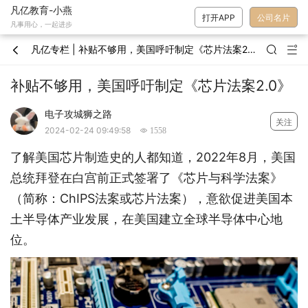
凡亿教育-小燕
打开APP
公司名片
凡事用心，一起进步
凡亿专栏 | 补贴不够用，美国呼吁制定《芯片法案2.0》



补贴不够用，美国呼吁制定《芯片法案2.0》
电子攻城狮之路
关注
2024-02-24 09:49:58
 1558
了解美国芯片制造史的人都知道，2022年8月，美国
总统拜登在白宫前正式签署了《芯片与科学法案》
（简称：ChIPS法案或芯片法案），意欲促进美国本
土半导体产业发展，在美国建立全球半导体中心地
位。