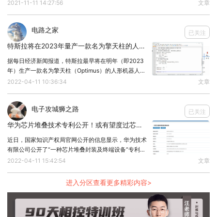
已宣布在美国建厂，因此出现了“僧多粥少”局面。
份有限公司，公司主营业务为红外成像高科技创新产品
2021-11-11 14:27:56
文章
的研发、生产和服务，是中国航天二院红外成像领域对
而且更不要提还有诸多中小型制造厂商，早在2023
外技术服务和技术支持的一个平台。
电路之家
已关注
年8月，美国已收到460多家公司的芯片项目补贴申
特斯拉将在2023年量产一款名为擎天柱的人形机器人
请意向书。
据每日经济新闻报道，特斯拉最早将在明年（即2023
根据美国政府公布的芯片补贴厂商，英特尔、台积
年）生产一款名为擎天柱（Optimus）的人形机器人。
学数据结构，基础入门，名师讲解，助你启航《凡亿教
2022-04-11 10:36:34
文章
电、三星和美光这四家厂商有可能拿走350亿美元，
育数据结构与算法实战课程》该消息是由特斯拉创始
剩下400多家瓜分仅剩的40亿美元，这无疑是不合理
人，CEO马斯克透露，他本人上周四在得克萨
电子攻城狮之路
已关注
的。
华为芯片堆叠技术专利公开！或有望度过芯片难关
因此，
雷蒙多在这关键时期提出了“芯片法案2.0”的
近日，国家知识产权局官网公开的信息显示，华为技术
可行性，虽然这需要漫长的时间，但起码能“画个大
有限公司公开了“一种芯片堆叠封装及终端设备”专利。
据摘要显示，本公开涉及半导体技术领域，其能够在保
饼”安抚那些没拿到补贴甚至较少补贴的企业，鼓励
2022-04-11 15:42:54
文章
证供电需求的同时，解决因采用硅通孔技术而导致的成
他们在美国继续投资。
本高的问题。专利文件显示，该芯片堆叠封装包括：
进入分区查看更多精彩内容>