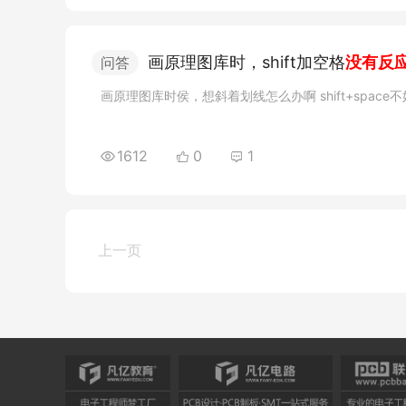
画原理图库时，shift加空格
没有反
问答
画原理图库时侯，想斜着划线怎么办啊 shift+s
1612
0
1
上一页