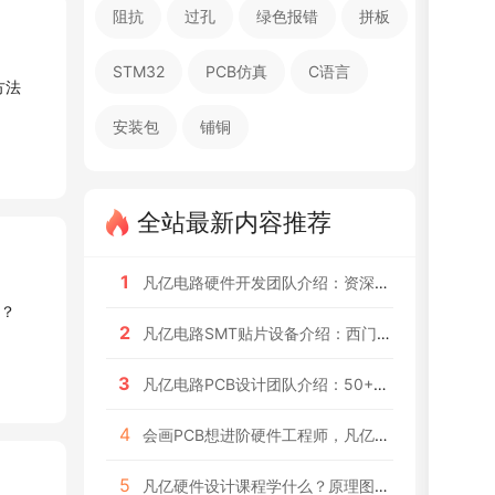
阻抗
过孔
绿色报错
拼板
STM32
PCB仿真
C语言
安装包
铺铜
全站最新内容推荐
1
凡亿电路硬件开发团队介绍：资深工程师背景和项目经验
2
凡亿电路SMT贴片设备介绍：西门子全自动产线+ASM贴片机配置
3
凡亿电路PCB设计团队介绍：50+位资深工程师，每年2000+款设计经验
4
会画PCB想进阶硬件工程师，凡亿这类课程适合你
5
凡亿硬件设计课程学什么？原理图+PCB+调试一条龙