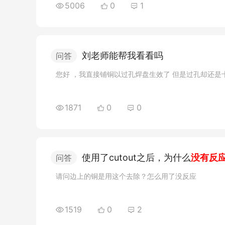
5006
0
1
刘老师能帮我看看吗
问答
您好 ，我直接铺铜以过孔焊盘生效了 但是过孔却还是
1871
0
0
使用了cutout之后，为什么
没有反
问答
请问边上的铜是用这个去除？怎么用了没反应
1519
0
2