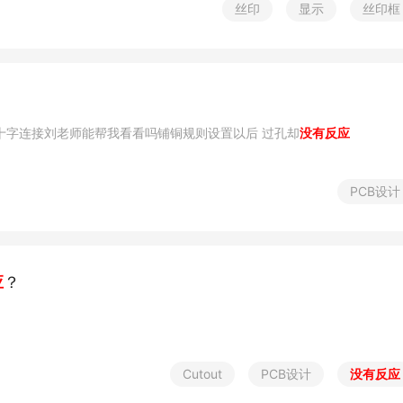
丝印
显示
丝印框
十字连接刘老师能帮我看看吗铺铜规则设置以后 过孔却
没有反应
PCB设计
应
？
Cutout
PCB设计
没有反应