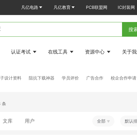
凡亿电路
凡亿教育
PCB联盟网
IC封装网
搜
认证考试
在线工具
资源中心
关于
电子设计资料
阻抗下载神器
学员评价
广告合作
校企合作申请
 条
文库
用户
全部
默认