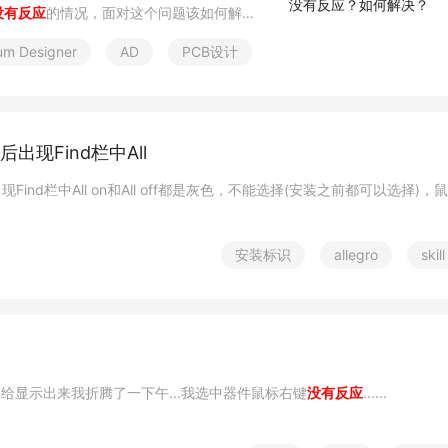
没有反应
的情况，面对这个问题该如何解
算机
ium Designer
AD
PCB设计
2.4后出现Find栏中All
lergo时出现Find栏中All on和All off都是灰色，不能选择(安装之前都可以选择)，
安装标识
allegro
skill
丝印给显示出来我折腾了一下午...我选中器件鼠标右键
没有反应
......