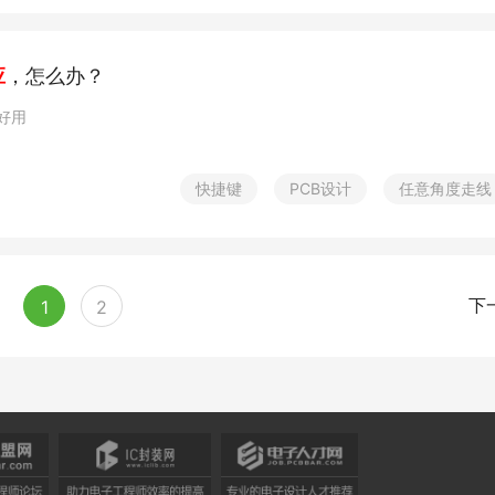
应
，怎么办？
pace不好用
快捷键
PCB设计
任意角度走线
1
2
下