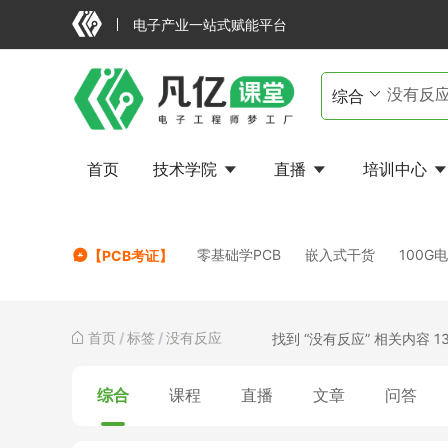
电子产业一站式赋能平台
首页
技术学院
直播
培训中心
FAILED
零基础学PCB
嵌入式干货
100G
【PCB考证】
首页
/
标签
/
没有反应
找到 “没有反应” 相关内容 13
综合
课程
直播
文章
问答