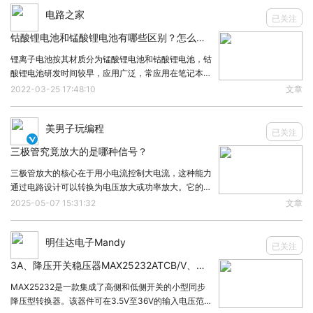
电路之家
还可以提高系统的灵活性和可扩展性，满足不同应用
已关注
场景的需求。
钴酸锂电池和锰酸锂电池有哪些区别？怎么判断？
4、元件选择
锂离子电池按其材质分为锰酸锂电池和钴酸锂电池，钴
酸锂电池研发时间较早，应用广泛，常应用在笔记本电
不同组件的应用会对模块性能产生不同的影响。因
脑、手机、MP3等小型设备；锰酸锂电池是新能源汽
2022-03-25 17:48:10
文章
此，在选择元件时，需要充分考虑其性能、可靠性、
车常用电池之一，潜力无穷，市场影响力不可小觑。那
么钴酸锂电池和锰酸锂电池有哪些区别？怎么判断？更
寿命等因素。例如，在选择电容器时，陶瓷或电解电
美男子玩编程
已关注

容器是常见的选择，但钽电容器具有长寿命、耐高温
三极管究竟放大的是哪种信号？
电阻和良好的性能，但也存在易击穿电路的风险。因
三极管放大的核心在于用小电流控制大电流，这种能力
此，在选择元件时需要根据具体的应用场景和需求进
通过电路设计可以转换为电压放大或功率放大。它的意
义在于：提高弱信号的驱动能力。实现信号处理与功率
行权衡和选择。
2025-05-07 15:31:32
文章
传输。支撑模拟电路与数字电路的基本功能。简单地
说，三极管是一个高效的能量控制器，放大的不仅仅是
明佳达电子Mandy
电流，而是能量在电路中的传递效率与使用范围。三极
本文凡亿教育原创文章，转载请注明来源！
已关注
管是一种由两个
3A、降压开关稳压器MAX25232ATCB/V、MAX25232ATCG/V非常适合汽车应用
MAX25232是一款集成了高侧和低侧开关的小型同步
降压型转换器。该器件可在3.5V至36V的输入电压范