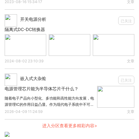
围内提供高达3A的电流，而在无负载时静态电流消耗
2023-08-16 15:34:17
文章
仅为3.5µA。在正常的6V至18V工作输入范围内，该器
件在FPWM模式下提供±2%的输
开关电源分析
已关注
隔离式DC-DC转换器
2024-08-02 23:10:39
文章
嵌入式大杂烩
已关注
电源管理芯片能为半导体芯片干什么？
随着电子产品向小型化、多功能和高性能方向发展，电
源管理IC的作用日益凸显。作为现代电子系统中不可或
缺的核心器件，电源管理IC承担着为系统提供稳定、高
2026-04-09 11:24:59
文章
效电源供应的关键任务。一、电源管理IC概述电源管理
IC是一种专门集成多种电源管理功能的芯片，
进入分区查看更多精彩内容>