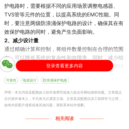
护电路时，需要根据不同的应用场景调整电感器、
TVS管等元件的位置，以提高系统的EMC性能。同
时，要注意两级防浪涌保护电路的设计，确保其在有
效保护电路的同时，避免产生负面影响。
2、减少设计量
通过精确计算和控制，将组件数量控制在合理的范围
内，可以降低系统的复杂性和故障率。同时，减少组
登录查看更多内容
件数量还可以降低生产成本和提高生产效率。在设计
过程中，应尽量避免使用过多的冗余元件和复杂的电
可靠性
电源设计
防浪涌保护电路
路结构，以确保系统的稳定性和可靠性。
3、双电源模块设计
声明：本文内容及配图由入驻作者撰写或者入驻合作网站授权转载。文章观点
仅代表作者本人，不代表凡亿课堂立场。文章及其配图仅供工程师学习之用，
在双向电源模块的设计中，应注意主辅电路的均匀调
如有内容图片侵权或者其他问题，请联系本站作侵删。
节输出，以确保负载平衡。这种设计可以在一个电源
模块出现故障时，另一个电源模块能够继续工作，从
相关阅读
而保证整个系统的稳定运行。此外，双电源模块设计