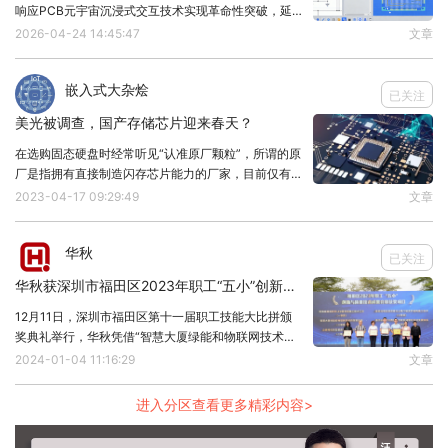
响应PCB元宇宙沉浸式交互技术实现革命性突破，延
快布局卫星通信网络等，推动卫星互联网建设；
迟降至1ms，较传统PCB降低99%，交互响应速度提升
2026-04-24 14:45:47
文章
②国务院在《扩大内需战略规划纲要(2022-2035
100倍，较传统设备提升99倍，为元宇宙虚拟世界提供
核心支撑，推动元宇宙向实时交互方向发
年)》中提出推进卫星及应用基础设施建设；
嵌入式大杂烩
已关注
③工信部在《“十四五”信息通信行业发展规划》提
美光被调查，国产存储芯片迎来春天？
出加强卫星通信顶层设计和统筹布局，推动高轨卫星
在选购固态硬盘时经常听见“认准原厂颗粒”，所谓的原
与中低轨卫星协调发展。政策规划强调加快布局，完
厂是指拥有直接制造闪存芯片能力的厂家，目前仅有三
星、美光、铠侠、闪迪、SK海力士、英特尔、长江存
2023-04-17 09:29:49
文章
善空间信息基础设施。
储。国产存储芯片若想崛起，势必要干掉我们前一个对
同时，按照工信部的表示，
我国信息通信行业在过去
手，也就是美光。因此如何击败美光拿下闪存市场份
华秋
已关注
五年内虽取得显著成就，但仍然存在一些短板及弱
华秋获深圳市福田区2023年职工“五小”创新与质量技术成果竞赛二等奖
项，如在国际海缆、卫星通信网络和云计算设施全球
12月11日，深圳市福田区第十一届职工技能大比拼颁
化布局尚不完善。为此，需要加快布局卫星通信。
奖典礼举行，华秋凭借“智慧大厦绿能和物联网技术的
因此，为加快卫星通信产业发展，中国31省市提出了
探索应用”项目荣获福田区2023年职工“五小”创新与质
2024-01-04 11:16:29
文章
量技术成果竞赛二等奖。这也是公司继21获得金奖，
相应的发展目标。从整体来看，各省市卫星通信产业
22年获得优胜奖后，连续第三年参加该项竞
进入分区查看更多精彩内容>
发展目标主要在于建设安全可靠的全球性卫星互联网
体系。