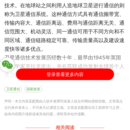
技术。在地球站之间利用人造地球卫星进行通信的则
称为卫星通信系统。这种通信方式具有通信频带宽、
传输内容大、通信距离远、费用与通信距离无关、通
信范围大、机动灵活、同一通信可用于不同方向和不
同区域、通信链路稳定可靠、传输质量高以及建设速
度快等诸多优点。
卫星通信技术发展历经数十年，最早由1945年英国
物理学家克拉克提出，并在苏联成功发射全球首个人
登录查看更多内容
造卫星以来，各国纷纷投入研究并实现了卫星通信。
根据不同轨道高度，地球卫星可分为低中高轨道，不
卫星通信
国家政策
同类型卫星服务于不同的通信需求。
直到今日，卫星通信在国防建设、应急救援、远洋航
声明：本文内容及配图由入驻作者撰写或者入驻合作网站授权转载。文章观点
仅代表作者本人，不代表凡亿课堂立场。文章及其配图仅供工程师学习之用，
行、偏远地区通信等领域有不可替代的作用。在国防
如有内容图片侵权或者其他问题，请联系本站作侵删。
建设中，卫星通信可以确保军事信息的实时传输和指
挥系统的顺畅运行；在应急救援中，卫星通信可以快
相关阅读