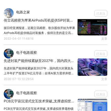
速建立灾区与外界的联系，为救援工作提供有力支
电路之家
持；在远洋航行和偏远地区通信中，卫星通信能够提
已关注
供稳定可靠的通信服务，保障人们的生产生活需求。
传立讯精密为苹果AirPods耳机提供SiP封装服务
在电子信息行业中，通过卫星通信实现全球范围内的
据日经亚洲报道，近期立讯精密、歌尔股份开始为苹果
AirPods耳机提供细品封装服务，值得注意的是立讯精
物联网连接，推动智慧城市建设、智能交通等领域的
密提供的封装服务极有可能是“系统级封装（SiP）”服
2022-04-01 11:48:16
文章
发展；利用卫星通信的大数据传输能力，支持远程医
务。工程师无忧学芯片封装设计:>>SiP封装设计零基
础实战教程>>IC&SiP芯片封装
疗、在线教育等服务的普及；通过卫星通信与云计算
电子电路观察
已关注
的结合，提升数据处理和分析的能力，为政府决策和
先进封装产能持续紧缺至2027年，国内四大封测龙头上半年扩产投资274亿元
企业发展提供有力支持。
先进封装产能持续紧缺至2027年，国内四大封测龙头
可以说，卫星通信作为一种高效、可靠、广泛的通
上半年扩产投资274亿元导语：全球AI算力需求井喷叠
加摩尔定律逼近物理极限，先进封装正从半导体"后端
信，对国家发展具有重要意义，因此，卫星通信行业
2026-07-15 10:29:54
文章
工序"跃升为决定芯片性能的核心环节。2026年上半
早已被我国列为重要产业之一。
年，国内四大封测龙头累计宣布扩产投资27
电子电路观察
针对卫星通信产业，国务院、工信部、国家减灾委员
已关注
PCB元宇宙沉浸式交互技术突破_支撑虚拟世界毫秒级响应
会等部门出台一系列政策规划指导行业发展。
①国务院在《“十四五”数字经济发展规划》提出加
PCB元宇宙沉浸式交互技术突破_支撑虚拟世界毫秒级