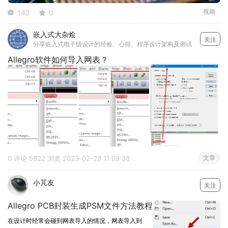
视频
142
0
嵌入式大杂烩
关注
分享嵌入式电子级设计的经验、心得、程序设计架构及测试
Allegro软件如何导入网表？
文章
0 评论
5822 浏览
2023-02-28 11:09:38
小芃友
关注
Allegro PCB封装生成PSM文件方法教程
在设计时经常会碰到网表导入的情况，网表导入到