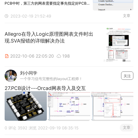
PCB中时，第三方的网表需要指定事先指定好PCB封
装库文件，并产生Device文件，才可以将网表导入到
文章
2023-02-19 21:52:49
PCB中，第一方网表只需要psm文件跟pad文件，是不
需要device文件的。1、 PCB封装
Allegro在导入Logic原理图网表文件时出
现.SVA报错的详细解决办法
2022-10-06 22:05:20
198


刘小同学
关注
一个学习信号完整性的layout工程师！
27.PCB设计---Orcad网表导入及交互
文章
0 评论
3592 浏览
2022-09-19 08:35:15