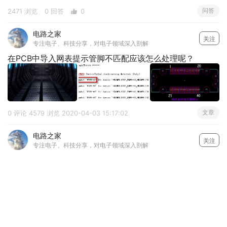
问答
2471 浏览
0 回答
0
电路之家
关注
专注电子、科技分享，对电子领域深入剖解
在PCB中导入网表提示管脚不匹配应该怎么处理呢？
文章
0 评论
4579 浏览
2020-04-03 15:17:02
电路之家
关注
专注电子、科技分享，对电子领域深入剖解
经典2 层 Allegro stm32 最小系统主板视频教程
一、2 层 Allegro stm32 最小系统主板课程详情这个是
一个非常经典的 2 层 stm32 最小系统主板实战，以最
常见的的 STM32 主芯片为核心，录制入门级的
文章
2020-03-31 10:08:50
STM32 最小系统板电子设计的实战视频，全程讲解原
理图封装库的绘制、原理图的绘制、网表导入、PCB