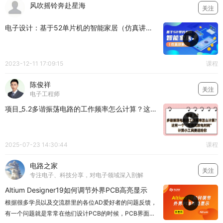
风吹摇铃奔赴星海
关注
电子设计：基于52单片机的智能家居（仿真讲解）
2023-12-11 17:09:15
课程
陈俊祥
关注
电子工程师
项目_5.2多谐振荡电路的工作频率怎么计算？这有一个“电容充放电时间”计算小工具要送给你
2025-07-23 14:30:44
课程
电路之家
关注
专注电子、科技分享，对电子领域深入剖解
Altium Designer19如何调节外界PCB高亮显示
根据很多学员以及交流群里的各位AD爱好者的问题反馈，
有一个问题就是常常在他们设计PCB的时候，PCB界面突