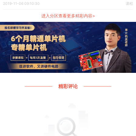
然变得很暗，不知道自己是按了些什么按键，也不知道怎
2019-11-06 09:10:30
课程
么才能把亮度调回之前的亮度。所以，在AD中选中一个网
络如何去调节其外界PCB的亮度显示这个问题，我们就以
进入分区查看更多精彩内容>
AD19软件进行操作。
精彩评论