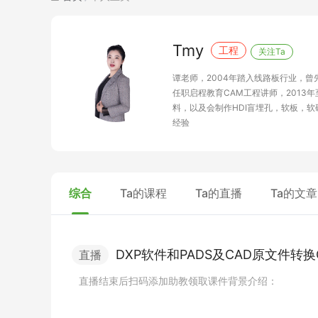
Tmy
工程
关注Ta
谭老师，2004年踏入线路板行业，曾
任职启程教育CAM工程讲师，2013年
料，以及会制作HDI盲埋孔，软板，
经验
综合
Ta的课程
Ta的直播
Ta的文章
D
X
P
软
件
和
P
A
D
S
及
C
A
D
原
文
件
转
换
直播
直
播
结
束
后
扫
码
添
加
助
教
领
取
课
件
背
景
介
绍
：