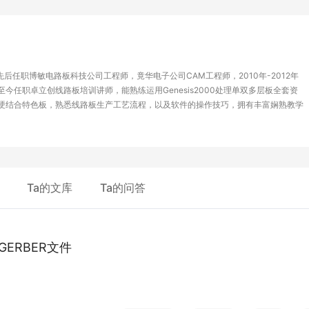
先后任职博敏电路板科技公司工程师，竟华电子公司CAM工程师，2010年-2012年
至今任职卓立创线路板培训讲师，能熟练运用Genesis2000处理单双多层板全套资
软硬结合特色板，熟悉线路板生产工艺流程，以及软件的操作技巧，拥有丰富娴熟教学
Ta的文库
Ta的问答
G
E
R
B
E
R
文
件