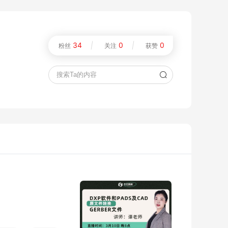
34
|
0
|
0
粉丝
关注
获赞