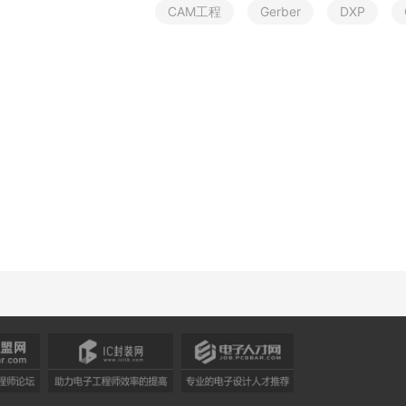
C
A
M
工
程
G
e
r
b
e
r
D
X
P