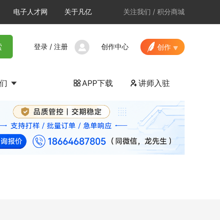
电子人才网
关于凡亿
关注我们
/
积分商城
登录
/
注册
创作中心
索
创作
我们
APP下载
讲师入驻

