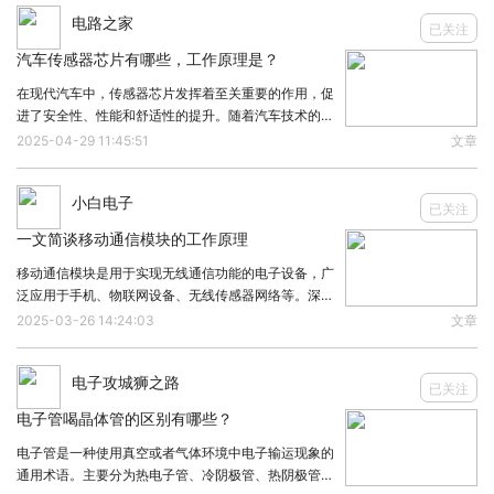
电路之家
如：
已关注
汽车传感器芯片有哪些，工作原理是？
（1）主电源系统切换时产生的干扰（如电容器组的
在现代汽车中，传感器芯片发挥着至关重要的作用，促
进了安全性、性能和舒适性的提升。随着汽车技术的快
切换）。
速发展，尤其是在智能车辆和自动驾驶技术的推动下，
2025-04-29 11:45:51
文章
传感器芯片的应用不断增多。1. 氧传感器芯片类型：陶
瓷氧传感器金属氧化物半导体（MOS）氧传感器
（2）同一电网，在靠近设备附近的一些较小开关跳
小白电子
已关注
动时的干扰。
一文简谈移动通信模块的工作原理
移动通信模块是用于实现无线通信功能的电子设备，广
（3）切换伴有谐振线路的晶闸管设备。
泛应用于手机、物联网设备、无线传感器网络等。深度
了解移动通信模块的工作原理，可以从以下几个方面进
2025-03-26 14:24:03
文章
行分析：1. 基本组成一个典型的移动通信模块通常由以
（4）各种系统性的故障，如设备接地网络或接地系
下几个部分组成：调制解调器：负责将数字信号转
电子攻城狮之路
统间的短路和飞弧故障。
已关注
电子管喝晶体管的区别有哪些？
标准描述了两种不同的波形发生器：一种是雷击在电
电子管是一种使用真空或者气体环境中电子输运现象的
通用术语。主要分为热电子管、冷阴极管、热阴极管和
源线上感应生产的波形；另一种是在通信线路上感应