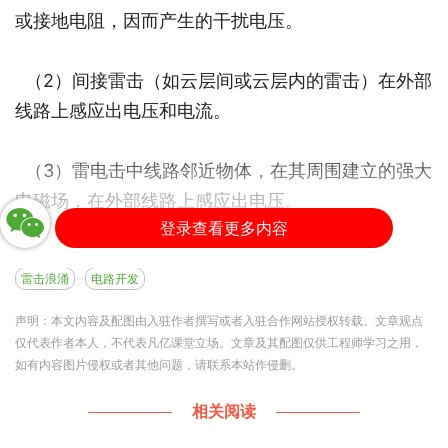
或接地电阻，因而产生的干扰电压。
（2）间接雷击（如云层间或云层内的雷击）在外部
线路上感应出电压和电流。
（3）雷电击中线路邻近物体，在其周围建立的强大
电磁场，在外部线路上感应出电压。
登录查看更多内容
（4）雷电击中邻近地面，地电流通过公共接地系统
雷击浪涌
电路开发
时所引进的干扰。
声明：本文内容及配图由入驻作者撰写或者入驻合作网站授权转载。文章观点
仅代表作者本人，不代表凡亿课堂立场。文章及其配图仅供工程师学习之用，
如有内容图片侵权或者其他问题，请联系本站作侵删。
标准除了模拟雷击外，还模拟变电所等场合，因开关
相关阅读
动作而引进的干扰（开关切换时引起电压瞬变），