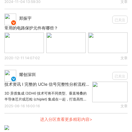
特种电子管等多种类型。其中，最常见的是真空电子
2024-11-04 13:59:30
文章
产生的波形。
管，如三极管、二极管、真空管等。晶体管是一种半导
体器件。它是在1947年由Bardeen、Brat
郑振宇
已关注

这两种线路都属于空架线，但线路的阻抗各不相同：
常用的电路保护元件有哪些？
在电源线上感应产生的浪涌波形比较窄一些
（50uS），前沿要陡一些（1.2uS）；而在通信线上
感应产生的浪涌波形比较宽一些，但前沿要缓一些。
2020-12-11 14:07:02
文章
后面我们主要以雷击在电源线上感应生产的波形来对
电路进行分析，同时也对通信线路的防雷技术进行简
耀创深圳
已关注
单介绍。

技术资讯 I 完整的 UCIe 信号完整性分析流程和异构集成合规性检查
3D 异质集成 (3DHI) 技术可将不同类型、垂直堆叠的
2、模拟雷击浪涌脉冲生成电路的工作原理
半导体芯片或芯粒 (chiplet) 集成在一起，打造高性能
系统。因此，处理器、内存和射频等不同功能可以集成
2025-06-16 16:00:16
文章
到单个芯片或封装上，从而提高性能和效率。随着
3DHI 系统越来越复杂，UCIe (Universal Chiplet
进入分区查看更多精彩内容>
Interco
上图是模拟雷电击到配电设备时，在输电线路中感应