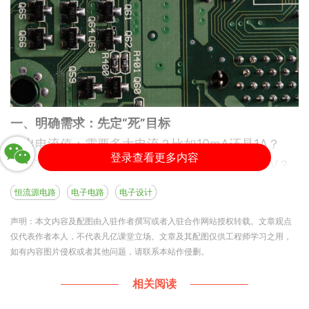
一、明确需求：先定“死”目标
输出电流值：需要多大电流？比如10mA还是1A？
登录查看更多内容
电压范围：负载两端电压会怎么变？比如3V-30V？
精度要求：允许电流波动多少？比如±1%还是±5%？
恒流源电路
电子电路
电子设计
二、选核心器件：三极管或运放？
声明：本文内容及配图由入驻作者撰写或者入驻合作网站授权转载。文章观点
三极管方案：
仅代表作者本人，不代表凡亿课堂立场。文章及其配图仅供工程师学习之用，
用NPN/PNP三极管做调整管，成本低，适合小电流
如有内容图片侵权或者其他问题，请联系本站作侵删。
（<1A）。
相关阅读
需搭配电阻分压，控制基极电流。