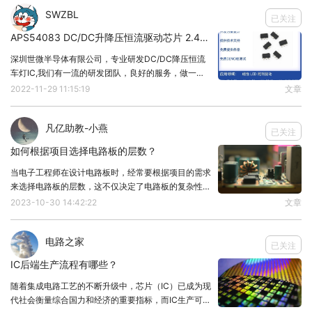
运放方案：
SWZBL
已关注
用运算放大器做反馈控制，精度高，适合大电流或高
APS54083 DC/DC升降压恒流驱动芯片 2.4G调光 —提供DEMO板
精度场景。
深圳世微半导体有限公司，专业研发DC/DC降压恒流
需外接参考电压和调整管（如MOSFET）。
车灯IC,我们有一流的研发团队，良好的服务，做一流
三、设计反馈环路：让电流“稳”住
品质的产品，所有产品均提供配套的方案以及技术支
2022-11-29 11:15:19
文章
持。APS54083 可实现线性调光和PWM调光，线性调
采样电阻：在负载回路串一个小电阻（如0.1Ω），取
光脚有效电压范围0.1-0.7V。 P
电压降作为反馈信号。
凡亿助教-小燕
已关注
比较控制：
如何根据项目选择电路板的层数？
三极管方案：用采样电压与基准电压（如稳压二极
当电子工程师在设计电路板时，经常要根据项目的需求
管）比较，调整基极电流。
来选择电路板的层数，这不仅决定了电路板的复杂性，
也影响了其性能、成本和可靠性，那么如何根据项目需
2023-10-30 14:42:22
文章
运放方案：将采样电压放大后与参考电压比较，输出
求来选择电路板的层数？下面也许能给你一些参考。
控制调整管栅极/基极。
1、明确的项目需求在选择电路板的层数之前，首先要
电路之家
明
已关注
四、选调整管：扛住电压和电流
IC后端生产流程有哪些？
小电流（<1A）：选普通三极管（如2N2222），注
随着集成电路工艺的不断升级中，芯片（IC）已成为现
意散热。
代社会衡量综合国力和经济的重要指标，而IC生产可分