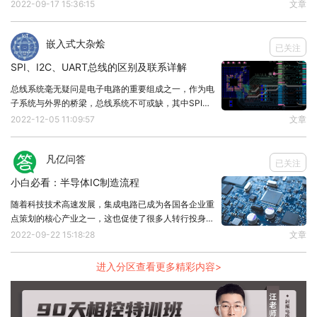
大电流（>1A）：选功率MOSFET（如IRF540），
为前端后端，其中IC后端生产流程最为麻烦，所以我们
2022-09-17 15:36:15
文章
来聊聊IC后端生产流程有哪些？一般来说，IC是指集成
导通电阻低，效率高。
电路。通常的电子产品，可以分为集成电路
高压场景：选耐压高的管子（如100V以上），避免
嵌入式大杂烩
已关注
击穿。
SPI、I2C、UART总线的区别及联系详解
五、优化细节：稳上加稳
总线系统毫无疑问是电子电路的重要组成之一，作为电
子系统与外界的桥梁，总线系统不可或缺，其中SPI、
去耦电容：在电源引脚加小电容（如0.1μF），滤掉
I2C和UART是常见的三大总线，但很多人认为其功能
2022-12-05 11:09:57
文章
高频噪声。
一样，区别不大，因此乱用导致系统无法正常运行，所
以本文将详谈它们三者的区别及联系。SPI：
过流保护：在采样电阻两端加比较器，超限时关断调
凡亿问答
已关注
整管。
​小白必看：半导体IC制造流程
温度补偿：用热敏电阻调整基准电压，防止温度影响
随着科技技术高速发展，集成电路已成为各国各企业重
精度。
点策划的核心产业之一，这也促使了很多人转行投身半
导体集成电路产业，那么你知道一个半导体IC是如何被
2022-09-22 15:18:28
文章
制造出来吗？接下来看看吧！1、晶圆处理制程晶圆处
本文凡亿教育原创文章，转载请注明来源！
理制程之主要工作为在硅晶圆上制作电路与电子组件
进入分区查看更多精彩内容>