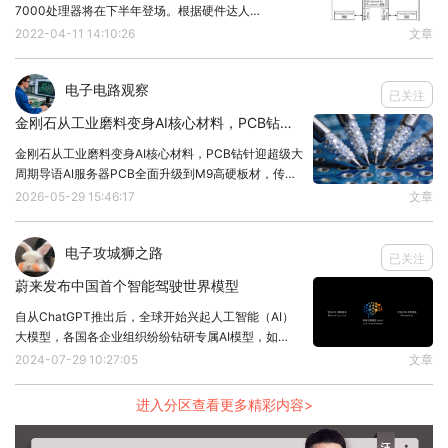
7000处理器将在下半年登场。根据硬件达人
Greymon55的爆料，锐龙7000会在本月底投入量产，
2022-04-11 14:10:26
文章
三季度晚些时候正式上市，也就是8~9月的样子。当
然，考虑到当前半导体行业供需依然紧张的
电子电路观察
已关注
金刚石从工业磨料变身AI核心材料，PCB钻针迎超级大周期
金刚石从工业磨料变身AI核心材料，PCB钻针迎超级大
周期导语AI服务器PCB全面升级到M9高硬板材，传统
钨钢钻针直接"报废"——硬度不够、寿命骤降、孔壁质
2026-05-29 15:46:17
文章
量不达标。取而代之的，是金刚石钻针。与此同时，英
伟达、台积电、华为锁定金刚石散热路线，
电子攻城狮之路
已关注
蔚来发布中国首个智能驾驶世界模型
自从ChatGPT推出后，全球开始兴起人工智能（AI）
大模型，各国各企业组织纷纷钻研专属AI模型，如
OpenAI的GPT-4o、百度的文心一言、阿里巴巴的通
2024-07-29 10:27:05
文章
义千问等，如今这个赛道又要增加一个模型。近期，蔚
来在NIO IN 2024蔚来创新科
进入分区查看更多精彩内容>