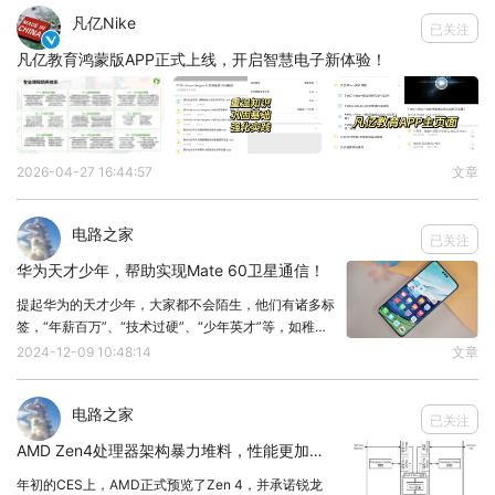
最大赢家，从2021年的15%提升至2023年的30%，
凡亿Nike
已关注

而美国从17%下降至9%，日本也从32%下降至
凡亿教育鸿蒙版APP正式上线，开启智慧电子新体验！
25%。
当然可能很多人不太清楚，不是说禁止出口了吗为什
么还有那么多，
首先美国在2022年10月开始对先进
2026-04-27 16:44:57
文章
芯片/半导体设备对华出口管制，之后日本和荷兰相
继跟进，而半导体设备从下单到交货需要半年到一年
电路之家
已关注
时间，所以早在去年里，国内很多厂商以防万一大量
华为天才少年，帮助实现Mate 60卫星通信！
下单半导体设备。
提起华为的天才少年，大家都不会陌生，他们有诸多标
而且鉴于美国现在的法规，虽然在先进工艺的制造设
签，“年薪百万”、“技术过硬”、“少年英才”等，如稚晖
君等。随着Mate 70系列的发布，华为天才少年再次出
备出口受到许多限制，但对于次关键和成熟制程的半
2024-12-09 10:48:14
文章
现在人们的视野中。华为Mate 60 Pro全球首发卫星通
导体设备，中国大陆可直接出口，无需美国许可。
信功能，使其成为全球首款支
电路之家
已关注
AMD Zen4处理器架构暴力堆料，性能更加强悍
年初的CES上，AMD正式预览了Zen 4，并承诺锐龙