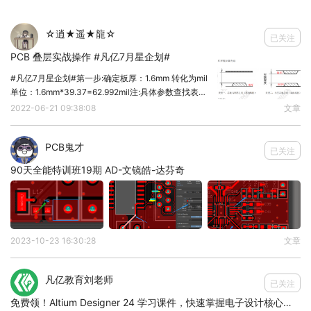
☆逍★遥★龍☆
已关注
PCB 叠层实战操作 #凡亿7月星企划#
#凡亿7月星企划#第一步:确定板厚：1.6mm 转化为mil
单位：1.6mm*39.37=62.992mil注:具体参数查找表格
确定(1mm=39.37mil)第二步:确认叠层信息，并计算厚
2022-06-21 09:38:08
文章
度1.叠层信息：TOP GND02 ART03 G
PCB鬼才
已关注
90天全能特训班19期 AD-文镜皓-达芬奇
4.此处过孔尽量打在走线上或者直接删掉即可
2023-10-23 16:30:28
文章
凡亿教育刘老师
已关注
免费领！Altium Designer 24 学习课件，快速掌握电子设计核心技能！