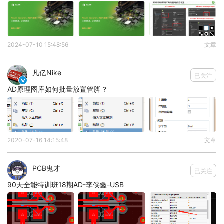
2024-07-10 15:48:56
文章
凡亿Nike
已关注
5.pcb上存在无网络过孔

AD原理图库如何批量放置管脚？
2020-07-16 14:15:48
文章
PCB鬼才
已关注
90天全能特训班18期AD-李侠鑫-USB
以上评审报告来源于凡亿教育
90天高速PCB特训班作