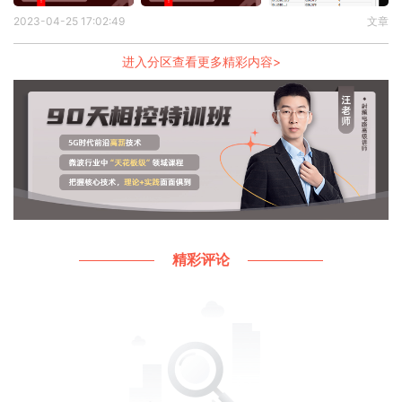
业评审
2023-04-25 17:02:49
文章
如需了解
PCB特训班课程可以访问链接或扫码联系助
进入分区查看更多精彩内容>
教：
https://item.taobao.com/item.htm?spm=a1z10.1-c-
s.w21136784-
21870440400.21.5c7b5284NnAAq6&id=601258730169
精彩评论