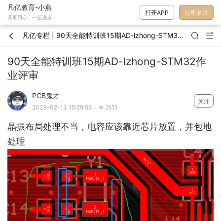
凡亿教育-小燕
打开APP
公司名片
凡事用心，一起进步
凡亿专栏 | 90天全能特训班15期AD-lzhong-STM32作业评审



90天全能特训班15期AD-lzhong-STM32作
业评审
PCB鬼才
关注
2023-02-13 15:29:56
 2653
晶振布局处理不当，电容应该靠近芯片放置，并包地
处理