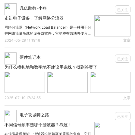
凡亿助教-小燕
Hardware customization and software integration is our
已关注
speciality, OEM/ODM turnkey solution, aslo, we can work
走进电子设备，了解网络分流器
with you under JDM mode to develop new products
网络分流器（Network Load Balancer）是一种用于分
担网络流量负载的设备或软件，它能够有效地将传入的
together
网络流量分配给多个服务器，以达到提高系统性能、增
2024-05-29 11:19:18
文章
加吞吐量和提高可用性的目的。01网络分流器基本结
By sending this text, i am seeking an potential business
构网络分流器的基本结构包括输
opportunity with you
硬件笔记本
已关注
If you are interested or looking for any networking
为什么模拟地和数字地不建议用磁珠？找到答案了
hardwares, feel free to share me your detailed
requirements, i can do a proposal accordingly
Thanks for your prompt attention and looking forward to
2025-07-19 17:24:55
文章
your favorable feedback
Sincerely,,,
电子攻城狮之路
已关注
不同信号频率选哪个滤波器？戳这！
BY:Wallys Communications (Suzhou ) Co., LTD
在信号处理领域，滤波器扮演着至关重要的角色。它们