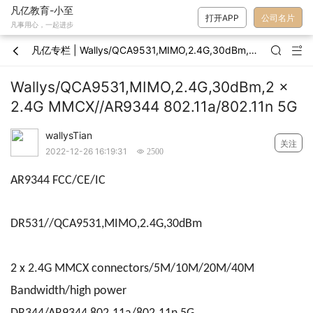
凡亿教育-小至
打开APP
公司名片
凡事用心，一起进步
凡亿专栏 | Wallys/QCA9531,MIMO,2.4G,30dBm,2 x 2.4G MMCX//AR9344 802.11a/802.11n 5G



Wallys/QCA9531,MIMO,2.4G,30dBm,2 x
2.4G MMCX//AR9344 802.11a/802.11n 5G
wallysTian
关注
2022-12-26 16:19:31
 2500
AR9344 FCC/CE/IC
DR531//
QCA9531,MIMO,2.4G,30dBm
2 x 2.4G MMCX connectors/5M/10M/20M/40M
Bandwidth/high power