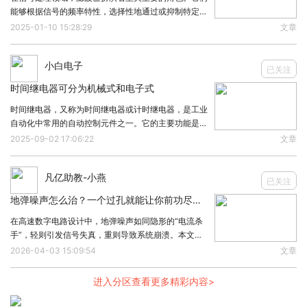
能够根据信号的频率特性，选择性地通过或抑制特定频
EMAIL:
sales3@wallystech.com
率范围内的信号。下面将讨论不同信号频率，应该选哪
2025-01-10 15:28:29
文章
个滤波器？1、有用信号频率高于1000Hz选用滤波
器：高通滤波器。原因：高通滤波器允许频率高于某
1.
DR531
小白电子
已关注
时间继电器可分为机械式和电子式
https://www.wallystech.com/Routerboard/DR531-
时间继电器，又称为时间继电器或计时继电器，是工业
自动化中常用的自动控制元件之一。它的主要功能是在
Qualcomm-QCA9531-support-MU-MIMO-2T2R-2.4G-
电路中按预设的时间延迟动作或保持动作，从而实现对
2025-09-02 17:06:22
文章
high-power-30dbm-2-GETH-port.html
机械或电气设备的精准控制。时间继电器的基本概念时
间继电器是一种能按照预设时间启动或停止电路的电子
凡亿助教-小燕
已关注
Featuring with industrial-grade QCA-Atheros AR9531 (550
地弹噪声怎么治？一个过孔就能让你前功尽弃？
MHz)chipset. DR531
在高速数字电路设计中，地弹噪声如同隐形的“电流杀
手”，轻则引发信号失真，重则导致系统崩溃。本文从
物理机制出发，解析地弹噪声的成因与抑制策略，并揭
2026-04-03 15:09:54
文章
Integrated with 1 x 2.4G high power (up to 30dBm
示一个过孔设计失误如何让降噪努力付诸东流。一、地
弹噪声的物理本质地弹噪声（Ground Boun
aggregate ) Radio Card
进入分区查看更多精彩内容>