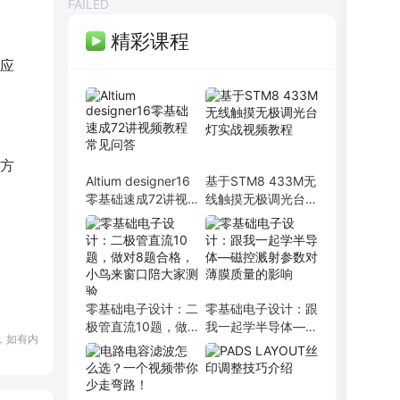
FAILED
精彩课程
应
PCB弟子班
剩余3天
即将报满
方
Altium designer16
基于STM8 433M无
单片机开发班
剩余3天
预约占座
零基础速成72讲视
线触摸无极调光台灯
ITOS特训班
剩余3天
即将报满
频教程常见问答
实战视频教程
信号仿真特训营
剩余3天
预约占座
数字IC设计班
剩余3天
即将报满
硬件弟子班
剩余3天
即将报满
PCB线下班
剩余3天
即将报满
零基础电子设计：二
零基础电子设计：跟
硬件开发班
剩余3天
即将报满
极管直流10题，做
我一起学半导体—磁
，如有内
PCB特训营
剩余3天
预约占座
对8题合格，小鸟来
控溅射参数对薄膜质
窗口陪大家测验
射频基础班
剩余3天
量的影响
即将报满
EMC加强班
剩余3天
预约占座