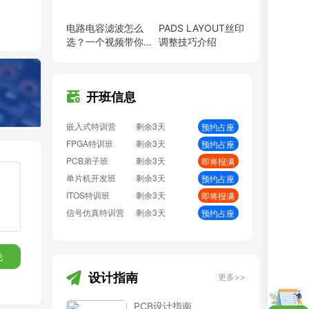
BMS特训营
剩余3天
即将报满
嵌入式特训营
剩余3天
预约占座
电路电容滤波怎么
PADS LAYOUT丝印
FPGA特训班
剩余3天
预约占座
选？一个视频带你少
调整技巧介绍
走弯路！
PCB弟子班
剩余3天
即将报满
单片机开发班
剩余3天
预约占座
ITOS特训班
剩余3天
即将报满
开班信息
信号仿真特训营
剩余3天
预约占座
数字IC设计班
剩余3天
即将报满
硬件弟子班
剩余3天
即将报满
PCB线下班
剩余3天
即将报满
硬件开发班
剩余3天
即将报满
PCB特训营
剩余3天
预约占座
射频基础班
剩余3天
即将报满
EMC加强班
剩余3天
预约占座
BMS特训营
剩余3天
即将报满
论
设计指南
更多>>
PCB设计指南