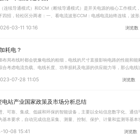
M（连续导通模式）和DCM（断续导通模式）是开关电源的核心工作模式
下四招，轻松区分两者：一、看电流波形CCM：电感电流始终连续，波形
：电感电流在每个周期内归零，波形呈三角
026-03-11 10:16
浏览数
加耗电？
CB布局布线时都会犹豫电线的粗细，电线的尺寸直接影响电路的性能和能
综合考虑电流负载、电线长度、功率损耗及电源的供应能力等，那么电线
说，电线过细会带来以下问题：1、高电阻
023-07-28 11:05
浏览数
能变电站产业国家政策及市场分析总结
进、可靠、集成、低碳和环保的智能设备，主要以全站信息数字化、通信
为基本要求，自动完成信息采集、测量、控制、保护、计量和监测等基本
电网实时自动控制、智能调节、在线分析决策
-10-08 15:41
浏览数