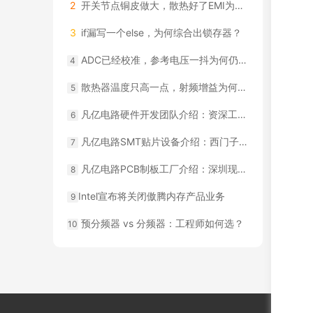
2
开关节点铜皮做大，散热好了EMI为何更差？
3
if漏写一个else，为何综合出锁存器？
ADC已经校准，参考电压一抖为何仍漂？
4
散热器温度只高一点，射频增益为何会漂？
5
凡亿电路硬件开发团队介绍：资深工程师背景和项目经验
6
凡亿电路SMT贴片设备介绍：西门子全自动产线+ASM贴片机配置
7
凡亿电路PCB制板工厂介绍：深圳现代化厂房实拍
8
​Intel宣布将关闭傲腾内存产品业务
9
预分频器 vs 分频器：工程师如何选？
10