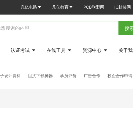
凡亿电路
凡亿教育
PCB联盟网
IC封装网
搜
认证考试
在线工具
资源中心
关于
电子设计资料
阻抗下载神器
学员评价
广告合作
校企合作申请
？