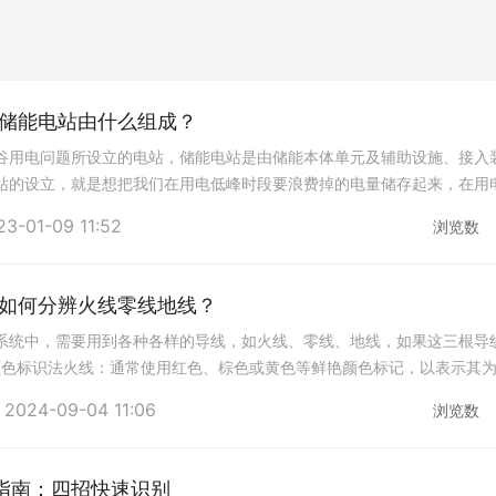
储能电站由什么组成？
谷用电问题所设立的电站，储能电站是由储能本体单元及辅助设施、接入
站的设立，就是想把我们在用电低峰时段要浪费掉的电量储存起来，在用
中，来达到削峰填谷的的目的。储能电站可以
23-01-09 11:52
浏览数
如何分辨火线零线地线？
系统中，需要用到各种各样的导线，如火线、零线、地线，如果这三根导
颜色标识法火线：通常使用红色、棕色或黄色等鲜艳颜色标记，以表示其
零线：常用蓝色或黑色表示，是电流回路的路
2024-09-04 11:06
浏览数
分指南：四招快速识别