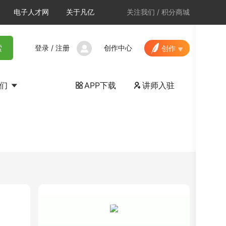
电子人才网
关于凡亿
关注我们
/
积分商城
登录
/
注册
创作中心
索
创作
我们
APP下载
讲师入驻

