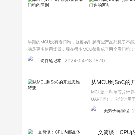
早期的MCU没有看门狗，就容易引起有些产品死机了不能
满足更多使用场景，现在很多MCU都集成了两个看门狗：
狗和窗口看门狗，下面就展开来讲讲这个两个看门狗以及
2024-04-18 15:10
硬件笔记本
从MCU到SoC的
MCU是一种单芯片计算
UART等）。它设计
单架构：通常只有一个
2
美男子玩编程
耗模式。实时性：常用
​ 一文简谈：CP