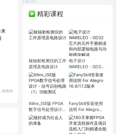
FAILED
，
精彩课程
器来
再
核辐射检测仪的工作
电子设计
原理及电路设计
WARELEO：GD32
芯片的元件手册精读
和内部逻辑电路与功
能模块解读
，如有内
PCB弟子班
剩余3天
即将报满
Xilinx_ISE版 FPGA
FanySkill安装使用
单片机开发班
剩余3天
预约占座
数字信号处理设计－
说明 For Allegro
ITOS特训班
剩余3天
信号识别电路（1）
16.6/17.2版本
即将报满
功能测试
信号仿真特训营
剩余3天
预约占座
数字IC设计班
剩余3天
即将报满