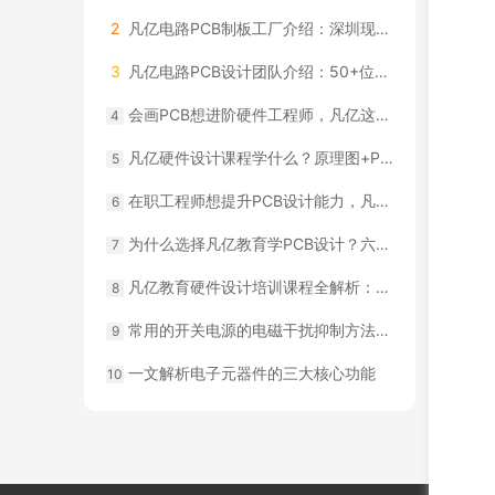
2
凡亿电路PCB制板工厂介绍：深圳现代化厂房实拍
3
凡亿电路PCB设计团队介绍：50+位资深工程师，每年2000+款设计经验
会画PCB想进阶硬件工程师，凡亿这类课程适合你
4
凡亿硬件设计课程学什么？原理图+PCB+调试一条龙
5
在职工程师想提升PCB设计能力，凡亿哪类课程适合你
6
为什么选择凡亿教育学PCB设计？六大课程优势详解
7
凡亿教育硬件设计培训课程全解析：从电路到系统完整覆盖
8
常用的开关电源的电磁干扰抑制方法，你知道吗？
9
一文解析电子元器件的三大核心功能
10