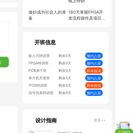
硬件弟子班
剩余3天
即将报满
PCB线下班
剩余3天
即将报满
做好成为社会人的准
180天掌握FPGA开
备
发流程操作及项目流
硬件开发班
剩余3天
即将报满
程入门到精通全能线
PCB特训营
剩余3天
预约占座
上特训
射频基础班
剩余3天
即将报满
EMC加强班
剩余3天
开班信息
预约占座
BMS特训营
剩余3天
即将报满
嵌入式特训营
剩余3天
预约占座
论
FPGA特训班
剩余3天
预约占座
PCB弟子班
剩余3天
即将报满
单片机开发班
剩余3天
预约占座
ITOS特训班
剩余3天
即将报满
信号仿真特训营
剩余3天
预约占座
数字IC设计班
剩余3天
即将报满
硬件弟子班
剩余3天
即将报满
PCB线下班
剩余3天
即将报满
设计指南
更多>>
硬件开发班
剩余3天
即将报满
PCB特训营
剩余3天
预约占座