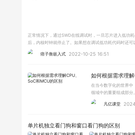
正常情况下，通过SWD在线调试时，一旦芯片进入低功耗模式(S
后，内核时钟就停止了。如果想在调试低功耗代码时还可以正常
例，方法是将DBGMCU
2022-10-25 16:51
痞子衡嵌入式
如何根据需求理解C
在当今数字化的世界中，
领域中的重要组成部分
SoC（系统芯片）和M
2024
凡亿课堂
单片机独立看门狗和窗口看门狗的区别