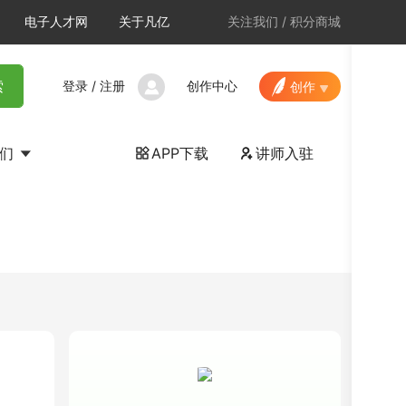
电子人才网
关于凡亿
关注我们
/
积分商城
登录
/
注册
创作中心
索
创作
我们
APP下载
讲师入驻

