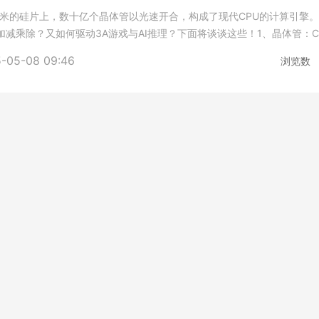
厘米的硅片上，数十亿个晶体管以光速开合，构成了现代CPU的计算引擎
减乘除？又如何驱动3A游戏与AI推理？下面将谈谈这些！1、晶体管：C
解析三极结构：栅极（Gat
-05-08 09:46
浏览数