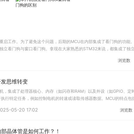
重启工作。为了避免这个问题，后期的MCU在内部集成了看门狗的功能
独立看门狗与窗口看门狗。拿现在大家熟悉的STM32来说，都集成了独
它们
浏览数
开发思维转变
机，集成了处理器核心、内存（如闪存和RAM）以及外设（如GPIO、定
用于执行特定任务，例如控制电机的转速或读取传感器数据。MCU的特点包
处理器核心，内存和外设资源有限。低功耗：适合电池供电设备，支持多
025-05-20 17:02
浏览数
U内部晶体管是如何工作？！