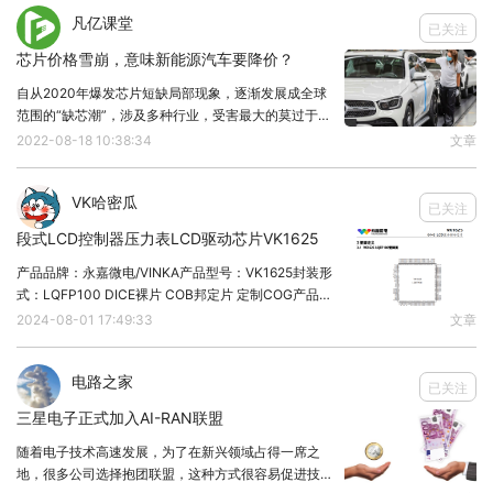
凡亿课堂
已关注
芯片价格雪崩，意味新能源汽车要降价？
首先，需要知道的是，
9月前，国家层次尚未有明确
自从2020年爆发芯片短缺局部现象，逐渐发展成全球
的元宇宙支持政策，只是在多项关键文件中提及元宇
范围的“缺芯潮”，涉及多种行业，受害最大的莫过于新
能源汽车和燃油汽车，尤其是前者，多家新能源汽车厂
2022-08-18 10:38:34
文章
宙等词语。
商被迫减产停产，延长交付时间，纷纷提高价格，涨价
但在
今年9月8日，由工信部牵头，五部委正式联合
幅度高达四五成。然而到2022年初，困扰汽车
VK哈密瓜
已关注
印发《元宇宙产业创新发展三年行动计划（2023-
段式LCD控制器压力表LCD驱动芯片VK1625
2025年）》政策，提出：到2025年推动元宇宙产业
产品品牌：永嘉微电/VINKA产品型号：VK1625封装形
取得突破并成为数字经济重要增长极，产业规模壮
式：LQFP100 DICE裸片 COB邦定片 定制COG产品年
大、布局合理、技术体系完善，产业技术基础支撑能
份：新年份 产品简介：VK1625是一个点阵式存储映射
2024-08-01 17:49:33
文章
的LCD驱动器，可支持最大512点（64EGx8COM）的
力进一步夯实，综合实力达到世界先进水平。培育3
LCD
—5家有全球影响力的生态型企业和一批专精特新中
电路之家
已关注
小企业，打造3—5个产业发展集聚区，实现关键核
三星电子正式加入AI-RAN联盟
心技术的重大突破，并在突破元宇宙发展的关键技术
随着电子技术高速发展，为了在新兴领域占得一席之
地，很多公司选择抱团联盟，这种方式很容易促进技术
方面
：