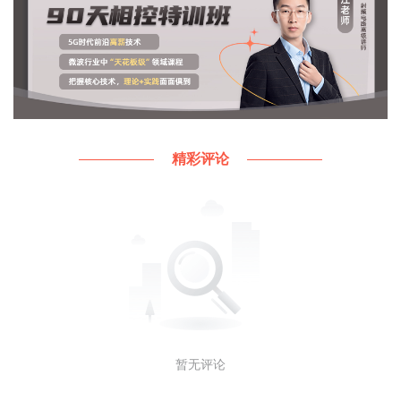
4）感知交互技术。突破手势、眼动、头部追踪、动
作捕捉等体感交互技术，攻关语音、情感交互技术，
前瞻布局新型显示、肌电传感等，实现基于自然交互
的人、物、场同步，推动多通道感知交互的融合发
展。
5）网络与计算技术。推动5G-A/6G、千兆光网/万兆
精彩评论
光网、FTTR、高速无线局域网、卫星互联网、云网
融合等新型网络技术创新，加快高性能计算、异构计
算、智能计算、量子计算、类脑计算等突破，推动云
网、算网协同发展。
为响应中央的元宇宙宏图，省级及市级也纷纷布局元
宇宙蓝图，下面来看看相关政策：
1、四川
暂无评论
《四川省元宇宙产业发展行动计划(2023-2025年)》
以工业元宇为主线，以建设“中国元宇宙谷”为目标，