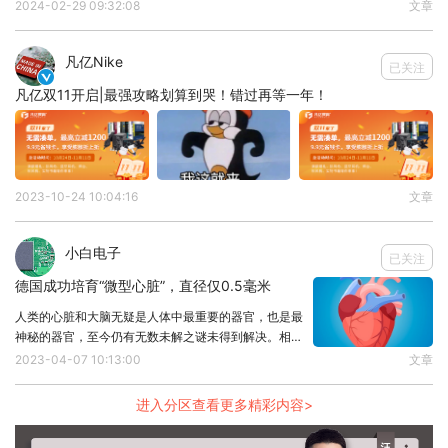
发展，科技迭代速度加快，而参与的公司都能分到一杯
2024-02-29 09:32:08
文章
1）数据流通技术。持续攻关区块链、隐私计算等技
羹。近日，三星电子宣布，将以创始成员身份正式加入
AI-RAN联盟，并与英伟达、ARM、软银、爱立信
术，探索数据资产的价值发现、确权保护、授权流
凡亿Nike
已关注
通，推进以区块链为核心的数据治理和数据资产跨平

凡亿双11开启|最强攻略划算到哭！错过再等一年！
台流通技术体系，实现数据流通到价值流通的转变，
构建元宇宙信任基础设施。
2）内容生产技术。打造适用元宇宙的智能内容生产
工具，发展智能采集、智能渲染、智能编码、智能审
2023-10-24 10:04:16
文章
核、智能驱动、智能生成与智能编辑，提高内容生产
小白电子
效率和质量，实现多人实时协同、端边云一体渲染的
已关注
德国成功培育“微型心脏”，直径仅0.5毫米
内容生产。
3）数字孪生技术。重点发展实时化仿真、物理精准
人类的心脏和大脑无疑是人体中最重要的器官，也是最
神秘的器官，至今仍有无数未解之谜未得到解决。相比
仿真、云化建模仿真、数据驱动混合建模、群体智能
大脑，心脏虽然在科技层面应用较少，但心脏构造和原
2023-04-07 10:13:00
文章
优化仿真等技术，研发模型封装、资产管理壳等模型
理简单的多，相关研究成果也更多。近日，据新华社报
道，来自德国慕尼黑理工大学的研究小组成功通过干细
进入分区查看更多精彩内容>
互操作技术，建立面向特定行业、特定环节的模型
库、工艺库等基础知识库。