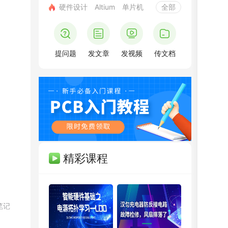
硬件设计
Altium
单片机
全部
提问题
发文章
发视频
传文档
精彩课程
笔记
PCB弟子班
剩余3天
即将报满