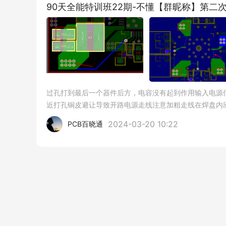
90天全能特训班22期-不懂【群昵称】第二
过孔打到最后一个器件后方，电容没有起到作用输入电源
近打孔铜皮避让导致开路电源走线注意加粗走线在焊盘内
2024-03-20 10:22
PCB百晓通