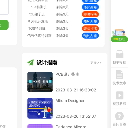
硬件弟子班
剩余3天
即将报满
PCB线下班
剩余3天
即将报满
硬件开发班
剩余3天
即将报满
论
PCB特训营
剩余3天
过的
预约占座
射频基础班
剩余3天
即将报满
EMC加强班
剩余3天
预约占座
，总
BMS特训营
剩余3天
即将报满
计项
设计指南
更多>>
我要投稿
让目
PCB设计指南
技术文章
2023-08-21 16:30:02
Altium Designer
视频教程
2023-08-26 13:52:07
百问百答
优化
Cadence Allegro