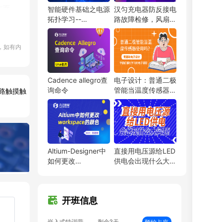
方面
智能硬件基础之电源
汉匀充电器防反接电
单片机开发班
剩余3天
预约占座
拓扑学习--
路故障检修，风扇摔
ITOS特训班
剩余3天
即将报满
LDO（low dropout
落了
信号仿真特训营
剩余3天
预约占座
需求
regulator）
，如有内
数字IC设计班
剩余3天
即将报满
硬件弟子班
剩余3天
即将报满
tium
PCB线下班
剩余3天
即将报满
Cadence allegro查
电子设计：普通二极
板项
硬件开发班
剩余3天
即将报满
询命令
管能当温度传感器使
三路触摸触
PCB特训营
剩余3天
预约占座
用吗？
射频基础班
剩余3天
即将报满
EMC加强班
剩余3天
预约占座
BMS特训营
剩余3天
即将报满
嵌入式特训营
剩余3天
预约占座
Altium-Designer中
直接用电压源给LED
FPGA特训班
剩余3天
预约占座
如何更改
供电会出现什么大问
workspace的颜色
题
PCB弟子班
剩余3天
即将报满
单片机开发班
剩余3天
预约占座
ITOS特训班
剩余3天
即将报满
开班信息
信号仿真特训营
剩余3天
预约占座
数字IC设计班
剩余3天
即将报满