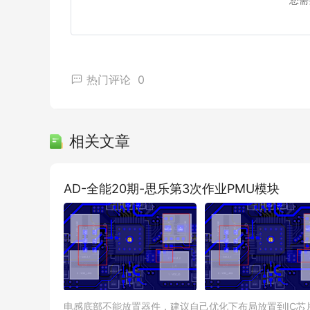
02 这个课程主打什么？
若是问起为什么要学这篇课程？
《
Altium Designer 23 FPC软板实战课程》的最大特点
热门评论
0
FPC软板必学课程。
《
Altium Designer 23 FPC软板实战课
结出的线上视频教学课程，旨在帮助学员掌握FPC软板设计技
相关文章
目，从而成为一名更加优秀的电子工程师。
而且和自学相比，自学效率低，分不清什么是重点，
AD-全能20期-思乐第3次作业PMU模块
标明确直击重点；②实战式手把手带学，让学员感受突
电感底部不能放置器件，建议自己优化下布局放置到IC