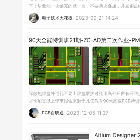
下：尽量能一块铺完的就一块，不要两块叠加，并且铜皮
2023-09-21 14:24
电子技术天花板
90天全能特训班21期-ZC-AD第二次作业-P
03 这个课程的学习模式是什么？
无论你是初入职场的新人工程师、想转职寻求机会的
Designer 23 FPC软板实战课程》。
本次课程的重点基本如下：
1、FPC从不会到会的整个过程你都能掌握；
除散热焊盘外过孔不要上焊盘散热过孔顶底都开窗有开路
2、FPC常用材料认识、FPC常用规范认识、常见软
尽快加宽以上评审报告来源于凡亿教育90天高速PCB特训
3、2个实战案例-单个FPC排线+软硬结合板的设计；
2023-12-05 11:37
PCB百晓通
4、
轻松掌握简单软排线的设计思路和四层（
23）层
Altium Desig