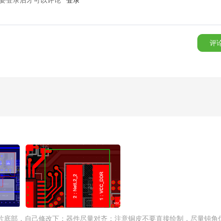
评
是“
Altium Designer 23
”和“
FPC软板
设计项目
的经验
”
，
是
工程师不能错
程》是由凡亿教育资深名师范强老师针对行业弊端，经过多年的市场调研和考察整理归纳
能，熟悉Altium Designer 23开发软件，能轻松从容应对FPC设
容易走歪路，但选择凡亿教育的课程，有诸多优势，如：
①阶段⑩学习，
破性进展；③学习材料可反复观摩，学而无忧。
芯片底部，自己修改下：器件尽量对齐：注意铜皮不要直接绘制，尽量钝角