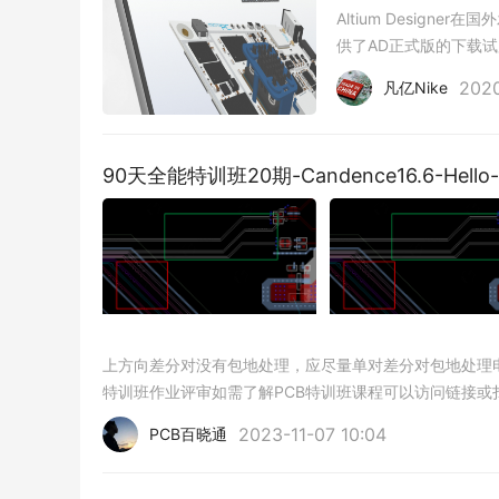
Altium Desig
供了AD正式版的下载试用
从AD引入，现在在算
2020
凡亿Nike
90天全能特训班20期-Candence16.6-Hello
上方向差分对没有包地处理，应尽量单对差分对包地处理电
特训班作业评审如需了解PCB特训班课程可以访问链接或扫码联系助教：
04 这个课程的内容是什么？
2023-11-07 10:04
PCB百晓通
《
Altium Designer 23 FPC软板实战课程》
的课程内容