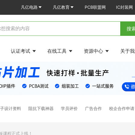
凡亿电路
凡亿教育
PCB联盟网
IC封装网
搜
认证考试
在线工具
资源中心
关于
电子设计资料
阻抗下载神器
学员评价
广告合作
校企合作申请
软板课程正式上线！