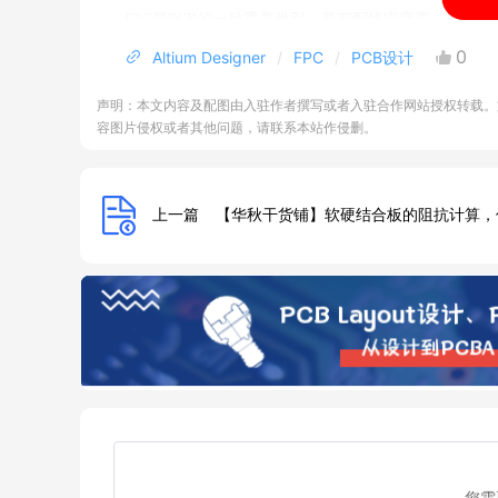
FPC是PCB的一种重要类型，具有配线密度高、重量
具有较高壁垒，在照明、动力电池、智能座舱等模块具
0
Altium Designer
FPC
PCB设计
随着汽车电气化和智能化进程不断推进，
FPC在车载
声明：本文内容及配图由入驻作者撰写或者入驻合作网站授权转载。
可达传统汽车的5~8倍，在未来，FPC行业有望进入快
容图片侵权或者其他问题，请联系本站作侵删。
因此，
FPC已成为很多细分领域的电子工程师必须学
Designer 23 FPC软板
教学教程，旨在快速助力学员成
上一篇
【华秋干货铺】软硬结合板的阻抗计算，
目
不再成噩梦。
您需