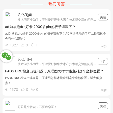
热门问答
凡亿问问
关注
技术问答小助手，平时爱好搜集大家在技术群交流的问题，并和我们凡亿教育的工程师小哥哥们一起详细解答搜集的技术问题，让电子设计的工程师们少走弯路，遇到问题搜一搜就能够得到答案~我们一起加油！
ad为啥跑drc好卡 2000多pin的板子请教下？
ad为啥跑drc好卡 2000多pin的板子请教下？AD网络活动关了可以提高这个
会有什么影响？
1827
0
1



问答
凡亿问问
关注
技术问答小助手，平时爱好搜集大家在技术群交流的问题，并和我们凡亿教育的工程师小哥哥们一起详细解答搜集的技术问题，让电子设计的工程师们少走弯路，遇到问题搜一搜就能够得到答案~我们一起加油！
PADS DRC检查出现问题，原理图怎样才能查到这个坐标位置？望大师指点！
PADS DRC检查出现问题，原理图怎样才能查到这个坐标位置？望大师指
点！
1570
0
0



问答
关注
哥只是个传说，不要迷恋哥！