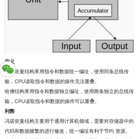
定义
冯诺依曼结构⾤⽤指令和数据统⼀编址，使⽤同条总线传
输，CPU读取指令和数据的操作⽆法重叠。
哈佛结构⾤⽤指令和数据独立编址，使⽤两条独立的总线传
输，CPU读取指令和数据的操作可以重叠。
利弊
冯诺依曼结构主要⽤于通⽤计算机领域，需要对存储器中的
代码和数据频繁的进⾏修改，统⼀编址有利于节约 资源。