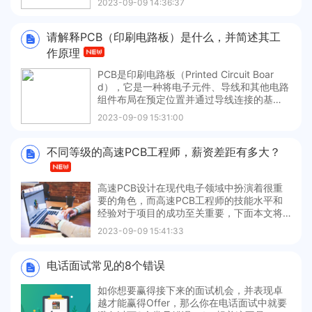
2023-09-09 14:36:37
继电器。继电器是一种电气开关，其工作原
理是通过电磁吸引力来控制开关。继电器通
常由电磁系统、机械系统和接触系统三部分
请解释PCB（印刷电路板）是什么，并简述其工
组成。当继电器的电磁系统通电时，会
作原理
PCB是印刷电路板（Printed Circuit Boar
d），它是一种将电子元件、导线和其他电路
组件布局在预定位置并通过导线连接的基
板。PCB的工作原理是利用其表面的导线将
2023-09-09 15:31:00
电子元件（如电阻、电容、集成电路等）之
间进行电气连接，同时为这些元件提供机械
支持和固定，以及实现信号的传输、分配和
不同等级的高速PCB工程师，薪资差距有多大？
层叠。导线
高速PCB设计在现代电子领域中扮演着很重
要的角色，而高速PCB工程师的技能水平和
经验对于项目的成功至关重要，下面本文将
从地区分布、薪资水平、工作内容等多方面
2023-09-09 15:41:33
讨论对比不同等级的高速PCB工程师。NO.1
初级高速PCB工程师①薪资水平初级高速PC
B工程师的薪资水平在中国电子人才地区相对
电话面试常见的8个错误
较低，通常在于1
如你想要赢得接下来的面试机会，并表现卓
越才能赢得Offer，那么你在电话面试中就要