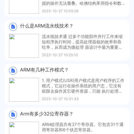
据的操作⽆法重叠。哈佛结构⾤⽤指令和数
据独立编址，使⽤两条独立的总线传输，CP
2023-10-27 10:05:29
U读取指令和数据的操作可以重叠。利弊冯诺
依曼结构主要⽤于通⽤计算机领域，需要对
存储器中的代码和数据频繁的进⾏修改，统
什么是ARM流⽔线技术？
⼀编址有利于节约 资源。哈佛结
流⽔线技术通 过多个功能部件并⾏⼯作来缩
短程序执⾏时间，提⾼处理器核的效率和吞
吐率，从⽽成为微处理 器设计中最为重要的
技术之⼀。ARM7处理器核使⽤了典型三级流
2023-10-27 10:25:10
⽔线的冯·诺伊曼结构，ARM9系列则采⽤了
基于五级流⽔线的哈佛结构。通过增加流⽔
线级数简化了流⽔线各级的逻辑，进⼀步提
ARM有⼏种⼯作模式？
⾼了处理器的性能。P
1. ⽤户模式(USR)⽤户模式是⽤户程序的⼯作
模式，它运⾏在操作系统的⽤户态，它没有
权限去操作其它硬件资源，只能 执⾏处理⾃
⼰的数据，也不能切换到其它模式下，要想
2023-10-27 10:31:33
访问硬件资源或切换到其它模式只能通过软
中断或产⽣异常。2. 系统模式(SYS)系统模式
是特权模式，不受⽤户模式的限制。⽤户模
Arm有多少32位寄存器？
式和系统模
ARM处理器共有37个寄存器。它包含31个通
⽤寄存器和6个状态寄存器。