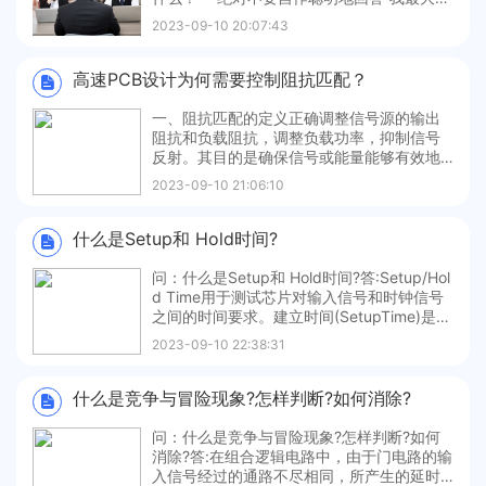
缺点是过于追求完美”，有的人以为这样回答
2023-09-10 20:07:43
会显得自己比较出色，但事实上，他已经岌
芨可危了。3、你最喜欢的大学课程是什么？
为什么？ 说和你要应聘的职位相关的课程
高速PCB设计为何需要控制阻抗匹配？
吧，表现一下自己的热
一、阻抗匹配的定义正确调整信号源的输出
阻抗和负载阻抗，调整负载功率，抑制信号
反射。其目的是确保信号或能量能够有效地
从信号源传输到负载。二、做阻抗匹配的原
2023-09-10 21:06:10
因在低速PCB中可不使用电阻匹配，但在设
计高速PCB时必须提供完整、可靠、准确、
无干扰、无噪声的传输信号。因此，有必要
​什么是Setup和 Hold时间?
确保PCB电路的特性反映在传输
问：什么是Setup和 Hold时间?答:Setup/Hol
d Time用于测试芯片对输入信号和时钟信号
之间的时间要求。建立时间(SetupTime)是指
触发器的时钟信号上升沿到来以前，数据能
2023-09-10 22:38:31
够保持稳定不变的时间。输入数据信号应提
前时钟上升沿(如上升沿有效)T时间到达芯
片，这个T就是建立时间通常所说
​什么是竞争与冒险现象?怎样判断?如何消除?
问：什么是竞争与冒险现象?怎样判断?如何
消除?答:在组合逻辑电路中，由于门电路的输
入信号经过的通路不尽相同，所产生的延时