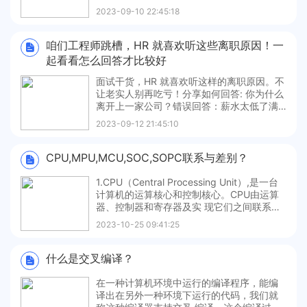
也就会不同，从而导致到达该门的时间不一
2023-09-10 22:45:18
致，我们把这种现象叫做竞争。由于竞争而
在电路输出端可能产生尖峰脉冲或毛刺的现
象叫冒险。如果布尔式中有相反的信号则可
咱们工程师跳槽，HR 就喜欢听这些离职原因！一
能产生竞争和冒险现象。解决方
起看看怎么回答才比较好
面试干货，HR 就喜欢听这样的离职原因。不
让老实人别再吃亏！分享如何回答: 你为什么
离开上一家公司？错误回答：薪水太低了满
分回答：过去2年，在公司和领导的帮助下，
2023-09-12 21:45:10
我在 xxx 方面的能力有了很大提升，每月可
以为公司创造 xxx 的业绩，领导对我很认
可，但公司的薪资结构有些硬指标，无法满
CPU,MPU,MCU,SOC,SOPC联系与差别？
足我的涨薪需求
1.CPU（Central Processing Unit）,是⼀台
计算机的运算核⼼和控制核⼼。CPU由运算
器、控制器和寄存器及实 现它们之间联系的
数据、控制及状态的总线构成。差不多所有
2023-10-25 09:41:25
的CPU的运作原理可分为四个阶段：提取（F
etch）、解码（Decode）、执⾏（Execut
e）和写回（Writ
什么是交叉编译？
在⼀种计算机环境中运⾏的编译程序，能编
译出在另外⼀种环境下运⾏的代码，我们就