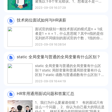
避免以下8个常见错误。1、想着这不是一个
真正的面试。 有些求职者把电话面试看成一
2023-09-09 16:37:29
场用来彼此了解的闲聊，这是一种误解。电
话面试是雇主为了缩小候选者范围并决定谁
可以继续参与竞争的过程。如果你想要得到
技术岗位面试如何与HR谈薪
下一次跟雇主谈
面试官的级别一般技术面试的模式是n + 1或
者是1 + n + 1，什么意思呢？其中n指的是你
见到的不同级别的面试官的个数，1指的你见
到的hr。两种模式模式一：一般技术面试有
2023-09-09 16:38:54
两种情形，你进入公司以后，会让你填写一
些个人资料，如果有笔试题，也会做一些笔
试题，接着HR会先找你简单地聊几句了解一
static 全局变量与普通的全局变量有什么区别？
下你的情况
static 全局变量与普通的全局变量有什么区
别？static 局部变量和普通局部变量有什么
区别？static 函数与普通函数有什么区别？
全局变量(外部变量)的说明之前再冠以 static
2023-09-09 16:44:19
就构成了静态的全局变量。全局变量本身就
是静态存储方式， 静态全局变量当然也是静
态存储方式。 这两者在
HR常用通用面试问题和答案汇总
1、我们为什么要雇请你呢？ 有的面试只有
这么一个问题 。2、你认为自己最大的弱点是
什么？ 绝对不要自作聪明地回答“我最大的