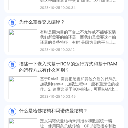
称这种编译器⽀持交叉 编译。这个编译过程
就叫交叉编译。简单地说，就是在⼀个平台
2023-10-25 10:00:34
上⽣成另⼀个平台上的可执⾏代码。这⾥需
要注意的是所谓平台，实际上包含两个概
念：体系结构（Architecture）、操作系统
为什么需要交叉编译？
（OperatingS
有时是因为⽬的平台上不允许或不能够安装
我们所需要的编译器，⽽我们⼜需要这个编
译器的某些特征；有时 是因为⽬的平台上的
资源贫乏，⽆法运⾏我们所需要编译器；有
2023-10-25 10:02:12
时⼜是因为⽬的平台还没有建立，连操作系
统 都没有，根本谈不上运⾏什么编译器。
描述⼀下嵌入式基于ROM的运⾏⽅式和基于RAM
的运⾏⽅式有什么区别？
基于RAM1. 需要把硬盘和其他介质的代码先
加载到ram中，加载过程中⼀般有重定位的操
作。2. 速度比基于ROM的快，可⽤RAM比基
于ROM的少，因为所有的代码，数据都必须
2023-10-25 10:03:49
存放在RAM中。基于ROM1. 速度较基于RAM
的慢，因为会有⼀个把变量，部分代码等从
存储器（硬盘，flash）搬移到RAM的过
什么是哈佛结构和冯诺依曼结构？
定义冯诺依曼结构⾤⽤指令和数据统⼀编
址，使⽤同条总线传输，CPU读取指令和数