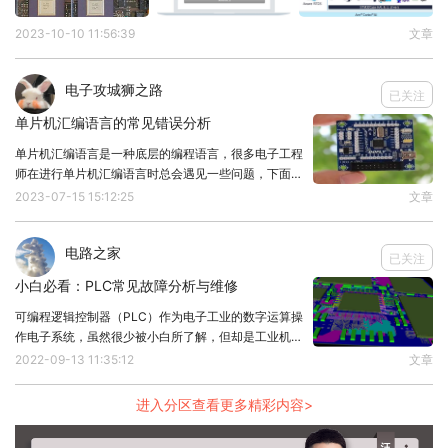
如：程序中的变量、堆栈、缓冲区等通常都被存储在
2023-10-10 11:56:39
文章
RAM中。
本文凡亿教育原创文章，转载请注明来源！
电子攻城狮之路
已关注
单片机汇编语言的常见错误分析
单片机汇编语言是一种底层的编程语言，很多电子工程
师在进行单片机汇编语言时总会遇见一些问题，下面将
聊聊在学习单片机汇编语言时有哪些常见的错误，希望
2023-07-15 15:12:25
文章
对你有所帮助！1、语法错误汇编语言对语法非常敏
感，错误的语法使用会导致编译错误或意想不到的结
电路之家
果。
已关注
小白必看：PLC常见故障分析与维修
可编程逻辑控制器（PLC）作为电子工业的数字运算操
作电子系统，虽然很少被小白所了解，但却是工业机械
伤的核心部分，也是电子/电气工程师需要重点学习的
2022-09-13 11:35:12
文章
设备，今天我们来盘点下PLC的常见故障分析及维修。
1、电磁干扰电磁干扰故障常发生在新机床调试阶
进入分区查看更多精彩内容>