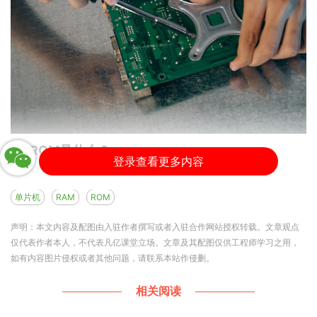
1、ROM是什么？
登录查看更多内容
ROM，即只读存储器，是一种只能写入数据以此，
之后无法再修改的存储器，主要用于存储单片机启动
单片机
RAM
ROM
时需要读取的程序代码或固定不变的数据，ROM中
声明：本文内容及配图由入驻作者撰写或者入驻合作网站授权转载。文章观点
的内容在制造时就已经被写入，用户不能随意更改。
仅代表作者本人，不代表凡亿课堂立场。文章及其配图仅供工程师学习之用，
常见的ROM类型包括掩膜ROM、可编程
如有内容图片侵权或者其他问题，请联系本站作侵删。
ROM（PROM）和可擦除可编程ROM（EPROM）
相关阅读
等。