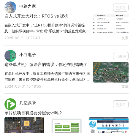
2、ROM在单片机中的主要功能
电路之家
已关注
在单片机中，ROM的主要功能是存储固化程序及数
嵌入式开发大对比：RTOS vs 裸机
据。当单片机上电启动时，它会从ROM中读取启动
在嵌入式开发中，"上RTOS提升效率"的论调常被提
代码，然后执行相应的程序，由于ROM内容无法更
及，但实际项目中却常出现"系统更卡"的反直觉现象。
改，所以可确保程序的安全性和稳定性，防止程序被
本文从技术本质出发，用3分钟时间理清RTOS与裸机
2025-08-21 11:22:49
文章
的核心差异，给出直接决策建议。一、RTOS效率悖论
意外修改或破坏。
解析1. 任务调度开销上下文切换成本：F
3、RAM是什么？
小白电子
已关注
RAM，即随机存取存储器，是一种可反复读写的存储
这些单片机汇编语言的错误，你还在犯错吗？
器，与ROM不同，RAM中的数据可在运行时由单片
在单片机开发中，很多工程师会选择汇编语言来作为底
层编程，来直接控制硬件和高校执行命令，然而因为汇
机任意读取和写入，RAM的内容在断电后会消失，因
编语言是直接与硬件交互，所以很容易出现错误，本文
2024-03-01 15:49:55
文章
此也叫做易失性存储器。
将基于Keil C51汇编器的环境总结单片机汇编语言常见
的错误，希望对小伙伴们有所帮助。1、单片
4、RAM在单片机中的主要功能
凡亿课堂
已关注
在单片机中，RAM主要用于存储程序运行时产生的临
单片机项目有必要分层设计吗？
时数据和变量。由于RAM内容可动态更改，因此它成
为了程序执行过程中数据交换和存储的重要场合，例