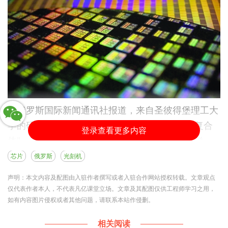
据俄罗斯国际新闻通讯社报道，来自圣彼得堡理工大
学的研究团队成功研发出一种新型的“国产光刻复合
登录查看更多内容
体”，它可应用在蚀刻生产无掩膜芯片，简单来说，
有它的存在，“解决俄罗斯在微电子领域的技术主权
芯片
俄罗斯
光刻机
问题”可能会被实现！
声明：本文内容及配图由入驻作者撰写或者入驻合作网站授权转载。文章观点
据研究人员表示，传统的光刻机数需要用专门的掩膜
仅代表作者本人，不代表凡亿课堂立场。文章及其配图仅供工程师学习之用，
如有内容图片侵权或者其他问题，请联系本站作侵删。
板来获取图像，但新型广科复合体所制作的装置，是
由专业软件控制，可实现完全自动化，随后的另外一
相关阅读