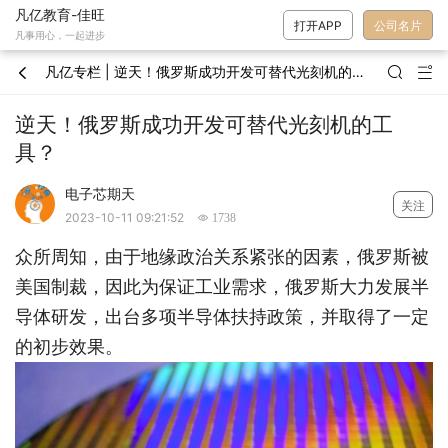
凡亿教育-佳旺
打开APP
公司名片
凡事用心，一起进步
凡亿专栏 | 逆天！俄罗斯成功开发可替代光刻机的工具？



逆天！俄罗斯成功开发可替代光刻机的工
具？
电子芯期天
关注
2023-10-11 09:21:52
 1738
众所周知，由于地缘政治关系紧张的因素，俄罗斯被
美国制裁，因此为保证工业需求，俄罗斯大力发展半
导体研发，出台多项半导体扶持政策，并取得了一定
的初步效果。