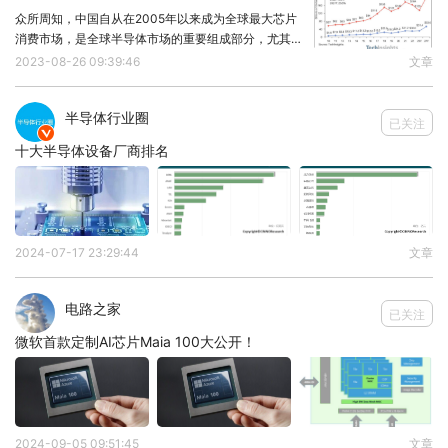
众所周知，中国自从在2005年以来成为全球最大芯片
消费市场，是全球半导体市场的重要组成部分，尤其是
在2021年达到峰值1773亿美元立于不败之地。但这个
2023-08-26 09:39:46
文章
状况可能即将改变。近日，知名市场调研机构
TechInsights预测，2023年中国芯片
半导体行业圈
已关注

十大半导体设备厂商排名
2024-07-17 23:29:44
文章
电路之家
已关注
微软首款定制AI芯片Maia 100大公开！
2024-09-05 09:51:45
文章