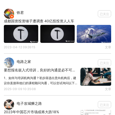
台设备可直接用于形成纳米结构，但也可以制作硅
膜，例如用于舰载超压传感器。
铁君
已关注

不过其中一种工具的成本为 500 万卢布（当前约
成都国资投资锤子遭调查 40亿投投资人人车
36.3万元人民币），另一种工具的成本未知。
据了解，该芯片制造工具，十有八九将应用在生产
7nm芯片，鉴于俄罗斯大诺夫哥罗德策略发展机构之
2023-04-12 09:26:15
文章
前的豪言壮语，不难看出俄罗斯的信心。
“俄罗斯科学院旗下应用物理研究所将会跌破所有人
电路之家
已关注
眼镜，在2028年开发出可以生产7纳米芯片的光刻
要想报名嵌入式培训，良好的沟通是必不可少！
机，还可击败ASML同类产品。”
1、如何与培训机构沟通？初步筛选出意向机构后，建
议你直接和他们的课程顾问沟通，可以尝试询问以下问
题：课程大纲和最新的项目案例能发我详细看一下吗？
2025-09-09 10:35:08
文章
授课老师的行业背景和项目经验是怎样的？我能试听一
下他的课吗？学习过程中遇到问题，有哪些答疑渠道？
电子攻城狮之路
已关注
2023年中国芯片市场或将大跌18%