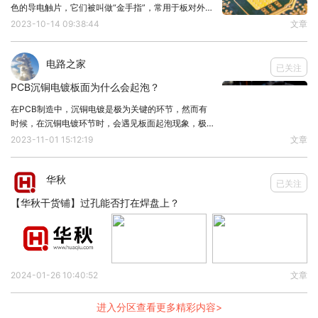
色的导电触片，它们被叫做“金手指”，常用于板对外连
接网络的出口，接下来，我们来了解下PCB板上的金
2023-10-14 09:38:44
文章
手指。金手指是PCB板上的金属接触点，厂位于电路
板的边缘，其主要作用是连接其他装置或设备，在实
电路之家
已关注
PCB沉铜电镀板面为什么会起泡？
在PCB制造中，沉铜电镀是极为关键的环节，然而有
时候，在沉铜电镀环节时，会遇见板面起泡现象，极大
地影响了电路板的稳定性及可靠性，给工程师带来了困
2023-11-01 15:12:19
文章
扰，所以下面来分析它为什么会起泡！在分析问题之
前，先来了解下沉铜电镀，它是一种在PCB表面形成
华秋
金
已关注
【华秋干货铺】过孔能否打在焊盘上？
2024-01-26 10:40:52
文章
进入分区查看更多精彩内容>