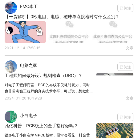
EMC李工
已关注
【干货解析】0欧电阻、电感、磁珠单点接地时有什么区别？
2021-12-14 17:58:15
文章
电路之家
已关注
工程师如何做好设计规则检查（DRC）？
对电子工程师而言，PCB的布线不仅耗时耗力，同时
也非常考验工程师的真实技术水平，可以说，想做出一
款优秀不错的PCB板，布线工作是不容忽视的基础环
2024-01-20 10:19:28
文章
节，做好布线，除了遵循PCB规则、做好电源及地线
的处理，也要关注设计规则检查（DRC）！一般来说
小白电子
已关注
凡亿科普：PCB板上的金手指好做吗？
很多电子小白在学习PCB板时，经常会看见一排金黄