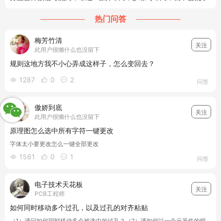
热门问答
梅芳竹清
关注
此用户很懒什么也没留下
规则这地方我不小心弄成这样子，怎么变回去？
1287
0
2



问答
傲娇到底
关注
此用户很懒什么也没留下
原理图怎么选中所有字符一键更改
字体太小要更改怎么一键全部更改
1561
0
1



问答
电子技术天花板
关注
PCB工程师
如何同时移动多个过孔，以及过孔的对齐粘贴
（1）请问如何同时移动多个被选中的过孔？（2）请如何以一个元器件的焊