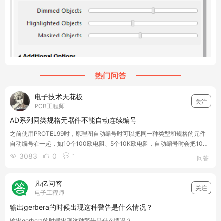
热门问答
电子技术天花板
关注
PCB工程师
AD系列同类规格元器件不能自动连续编号
之前使用PROTEL99时，原理图自动编号时可以把同一种类型和规格的元件
自动编号在一起，如10个100欧电阻、5个10K欧电阻，自动编号时会把100
欧电子自动编号为R1，R2...R10，10K欧电阻自动编号为R11，R12...R15。
3083
0
1



问答
AD18自动编号时是杂乱在一起编号的，同一种规格编号不连续，如
凡亿问答
关注
电子工程师
输出gerbera的时候出现这种警告是什么情况？
输出gerbera的时候出现这种警告是什么情况？