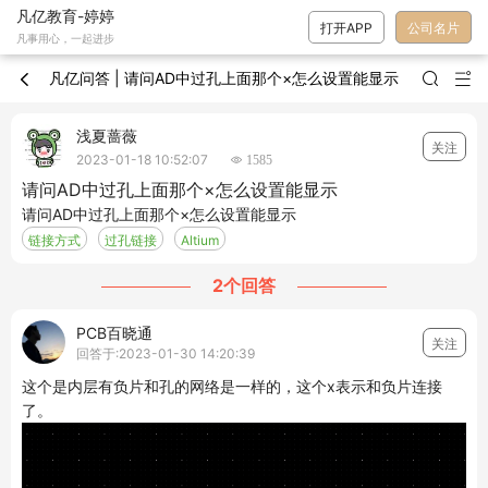
凡亿教育-婷婷
打开APP
公司名片
凡事用心，一起进步
凡亿问答 | 请问AD中过孔上面那个×怎么设置能显示



浅夏蔷薇
关注
2023-01-18 10:52:07
 1585
请问AD中过孔上面那个×怎么设置能显示
请问AD中过孔上面那个×怎么设置能显示
链接方式
过孔链接
Altium
2个回答
PCB百晓通
关注
回答于:2023-01-30 14:20:39
这个是内层有负片和孔的网络是一样的，这个x表示和负片连接
了。