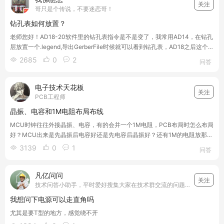
关注
哥只是个传说，不要迷恋哥！
钻孔表如何放置？
老师您好！AD18-20软件里的钻孔表指令是不是变了，我常用AD14，在钻孔
层放置一个.legend,导出GerberFile时候就可以看到钻孔表，AD18之后这个指
令就变掉了！
2685
0
2



问答
电子技术天花板
关注
PCB工程师
晶振、电容和1M电阻布局布线
MCU时钟往往外接晶振、电容，有的会并一个1M电阻，PCB布局时怎么布局
好？MCU出来是先晶振后电容好还是先电容后晶振好？还有1M的电阻放那个
位置比较好？布线应该注意什么？
3139
0
1



问答
凡亿问问
关注
技术问答小助手，平时爱好搜集大家在技术群交流的问题，并和我们凡亿教育的工程师小哥哥们一起详细解答搜集的技术问题，让电子设计的工程师们少走弯路，遇到问题搜一搜就能够得到答案~我们一起加油！
我想问下电源可以走直角吗
尤其是要T型的地方，感觉绕不开