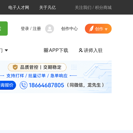
电子人才网
关于凡亿
关注我们
/
积分商城
登录
/
注册
创作中心
索
创作
们
APP下载
讲师入驻

