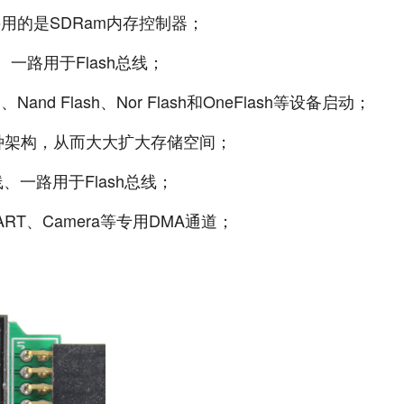
0采⽤的是SDRam内存控制器；
、⼀路⽤于Flash总线；
nd Flash、Nor Flash和OneFlash等设备启动；
和MLC两种架构，从⽽⼤⼤扩⼤存储空间；
线、⼀路⽤于Flash总线；
UART、Camera等专⽤DMA通道；