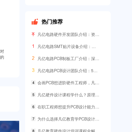
数字IC设计班
剩余3天
即将报满
硬件弟子班
剩余3天
即将报满
PCB线下班
剩余3天
即将报满
热门推荐
硬件开发班
剩余3天
即将报满
PCB特训营
剩余3天
预约占座
凡亿电路硬件开发团队介绍：资深工程师背景和项目经验
射频基础班
剩余3天
即将报满
EMC加强班
剩余3天
预约占座
凡亿电路SMT贴片设备介绍：西门子全自动产线+ASM贴片机配置
对
BMS特训营
剩余3天
即将报满
的
凡亿电路PCB制板工厂介绍：深圳现代化厂房实拍
凡亿电路PCB设计团队介绍：50+位资深工程师，每年2000+款设计经验
会画PCB想进阶硬件工程师，凡亿这类课程适合你
4
凡亿硬件设计课程学什么？原理图+PCB+调试一条龙
5
在职工程师想提升PCB设计能力，凡亿哪类课程适合你
6
为什么选择凡亿教育学PCB设计？六大课程优势详解
7
凡亿教育硬件设计培训课程全解析：从电路到系统完整覆盖
8