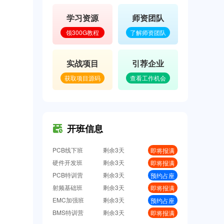
PCB弟子班
剩余3天
即将报满
单片机开发班
剩余3天
预约占座
学习资源
师资团队
ITOS特训班
剩余3天
即将报满
领300G教程
了解师资团队
信号仿真特训营
剩余3天
预约占座
数字IC设计班
剩余3天
即将报满
实战项目
引荐企业
硬件弟子班
剩余3天
即将报满
PCB线下班
剩余3天
即将报满
获取项目源码
查看工作机会
硬件开发班
剩余3天
即将报满
PCB特训营
剩余3天
预约占座
射频基础班
剩余3天
即将报满
EMC加强班
剩余3天
开班信息
预约占座
BMS特训营
剩余3天
即将报满
嵌入式特训营
剩余3天
预约占座
FPGA特训班
剩余3天
预约占座
PCB弟子班
剩余3天
即将报满
单片机开发班
剩余3天
预约占座
ITOS特训班
剩余3天
即将报满
信号仿真特训营
剩余3天
预约占座