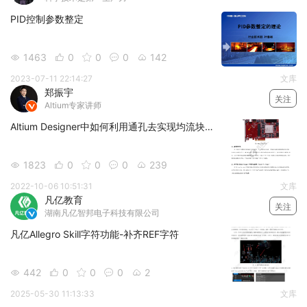
PID控制参数整定
1463
0
0
0
142





2023-07-11 22:14:27
文库
郑振宇
关注
Altium专家讲师

Altium Designer中如何利用通孔去实现均流块(盗铜Copper Thieving)的添加
1823
0
0
0
239





2022-10-06 10:51:31
文库
凡亿教育
关注
湖南凡亿智邦电子科技有限公司

凡亿Allegro Skill字符功能-补齐REF字符
442
0
0
0
2





2025-05-30 11:13:33
文库