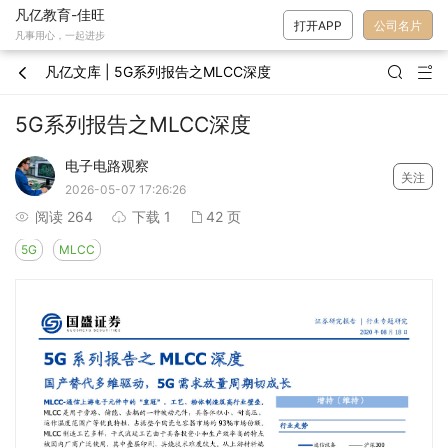
凡亿教育-佳旺
打开APP
公司名片
凡事用心，一起进步
凡亿文库 | 5G系列报告之MLCC深度



5G系列报告之MLCC深度
电子电路观察
关注
2026-05-07 17:26:26
阅读 264
下载 1
42 页



5G
MLCC