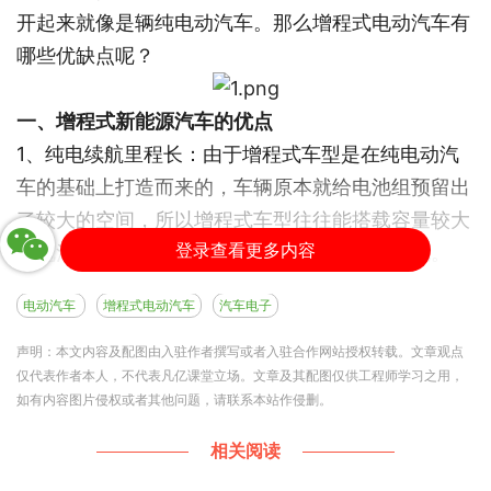
开起来就像是辆纯电动汽车。那么增程式电动汽车有
哪些优缺点呢？
一、增程式新能源汽车的优点
1、纯电续航里程长：由于增程式车型是在纯电动汽
车的基础上打造而来的，车辆原本就给电池组预留出
了较大的空间，所以增程式车型往往能搭载容量较大
登录查看更多内容
的电池组，车辆的纯电续航表现自然也更加出色。
2、动力输出平顺：增程式汽车一直都是由电机进行
电动汽车
增程式电动汽车
汽车电子
驱动的，所以车辆能给用户带来纯电车般平顺的驾驶
感受，但需要注意的是，增程器在运作的过程中多多
声明：本文内容及配图由入驻作者撰写或者入驻合作网站授权转载。文章观点
仅代表作者本人，不代表凡亿课堂立场。文章及其配图仅供工程师学习之用，
少少都会产生一些噪音，虽然静谧性不如电动车，但
如有内容图片侵权或者其他问题，请联系本站作侵删。
整体感受依旧要比插混车型更出色。
3、后期维修成本低：混动车型从工作原理上可以分
相关阅读
为串联、并联、混联这几种，其中增程式车型采用的