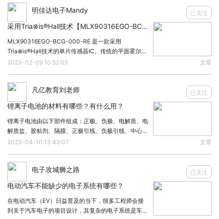
明佳达电子Mandy
是最简单的串联模式，因为系统的构造比较简单，所
已关注
以客观来说这种车型的故障率可能会更低，而且车辆
采用Tria⊗is®Hall技术【MLX90316EGO-BCG-000-RE】非接触式旋转位置传感器
发生故障后维修起来也更加简单、便宜。
MLX90316EGO-BCG-000-RE 是一款采用
Tria⊗is®Hall技术的单片传感器IC。传统的平面霍尔技
二、增程式新能源汽车的缺点
术只对正交应用于集成电路表面的通量密度敏感。
2023-02-09 10:52:05
文章
1、能量转化效率低：增程式新能源汽车在工作时会
Tria⊗is®霍尔传感器对平行于IC表面的通量密度也很敏
感。这是通过集成磁集
先由发动机给蓄电池发电，然后蓄电池再给电机供
凡亿教育刘老师
已关注
电，需要经过多次的能源转换才能完成车辆的驱动，
锂离子电池的材料有哪些？有什么用？
而在此期间难免会存在能量损耗，车型的能量转化效
锂离子电池由以下部件组成：正极、负极、电解质、电
率不如其他直驱的车型。
解质盐、胶粘剂、隔膜、正极引线、负极引线、中心端
子、绝缘材料、安全阀、正温度系数端子(PTC端子)、
2、车型选择少：目前国内市场上在售的车型比较
2023-04-10 13:43:07
文章
负极集流体、正极集流体、导电剂、电池壳。1、正极
少。
材料正极材料是含锂的过渡金属氧化物、磷化物如
电子攻城狮之路
3、并不算省油：增程式车型不仅配备了大体积电池
已关注
电动汽车不能缺少的电子系统有哪些？
组，车内还搭载了由发动机、油箱等部件组成的增程
系统，所以增程式汽车一般都会比其他车型更重一
在电动汽车（EV）日益普及的当下，很多工程师会接
到关于汽车电子的项目设计，其复杂的电子系统是车辆
点，车辆的油耗表现也相对会更差一点。