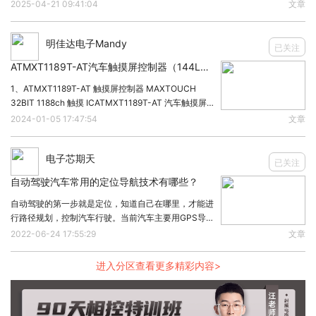
性能与安全的关键，不过你知道一个合格的电动汽车，
2025-04-21 09:41:04
文章
此文内容来自OFweek新能源汽车网，如涉及作品内
它应有的电子系统是哪些呢？负责什么功能？1、电池
管理系统（BMS）负责：监控电池状态、均衡电池充
容、版权和其它问题，请于联系工作人员，我们将在
明佳达电子Mandy
已关注
第一时间和您对接删除处理!
ATMXT1189T-AT汽车触摸屏控制器（144LQFP）BCM43235TBKMLWG WLAN QFN 集成电路IC
1、ATMXT1189T-AT 触摸屏控制器 MAXTOUCH
32BIT 1188ch 触摸 ICATMXT1189T-AT 汽车触摸屏
控制器适用于中控台、导航系统或后座娱乐系统中最大
2024-01-05 17:47:54
文章
13 英寸的显示屏。这一全新的汽车触摸屏控制器系列
将
电子芯期天
已关注
自动驾驶汽车常用的定位导航技术有哪些？
自动驾驶的第一步就是定位，知道自己在哪里，才能进
行路径规划，控制汽车行驶。当前汽车主要用GPS导
航，由于GPS不是很精准，95%的情况都可以在2米以
2022-06-24 17:55:29
文章
内，在人驾驶汽车的情况下，只需要知道大概位置就可
以了，人可以根据周围的环境来判断自己的位置，
进入分区查看更多精彩内容>