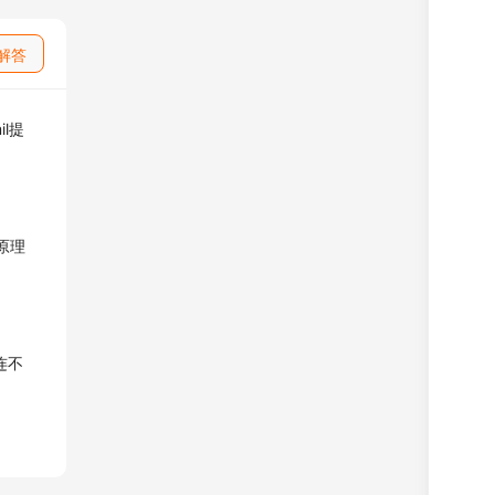
解答
il提
原理
连不