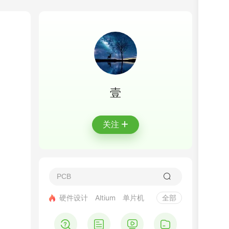
壹
+
关注
硬件设计
Altium
单片机
全部