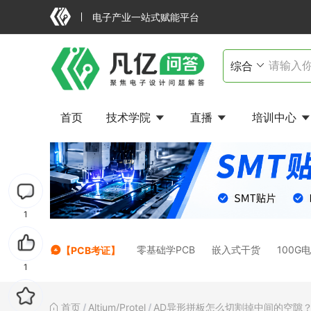
电子产业一站式赋能平台
首页
技术学院
直播
培训中心
1
零基础学PCB
嵌入式干货
100G
【PCB考证】
1
首页
/
Altium/Protel
/
AD异形拼板怎么切割掉中间的空隙