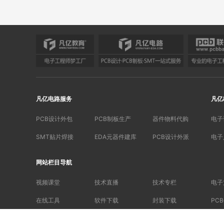
凡亿电路服务
凡亿
PCB设计外包
PCB制板生产
器件物料代购
电子
SMT贴片焊接
EDA元器件建库
PCB设计外派
电子
网站栏目导航
视频课堂
技术直播
技术专栏
电子
在线工具
软件下载
封装下载
PC
大学生电子竞赛
电子书籍
侵权投诉
软件