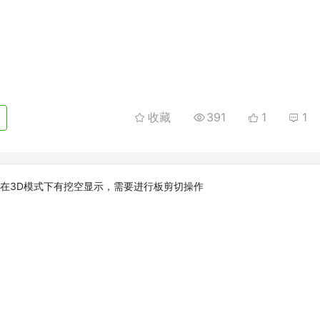
收藏
391
1
1
想在3D模式下有挖空显示，需要进行板剪切操作