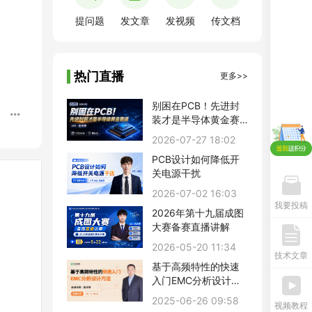
提问题
发文章
发视频
传文档
热门直播
更多>>
别困在PCB！先进封
装才是半导体黄金赛
道
2026-07-27 18:02
PCB设计如何降低开
关电源干扰
2026-07-02 16:03
我要投稿
2026年第十九届成图
大赛备赛直播讲解
2026-05-20 11:34
技术文章
基于高频特性的快速
入门EMC分析设计方
法
2025-06-26 09:58
视频教程