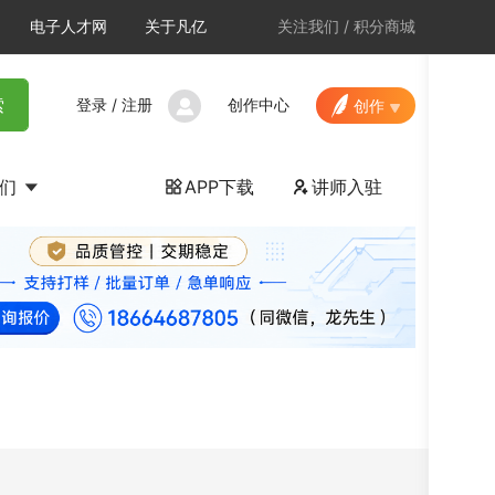
电子人才网
关于凡亿
关注我们
/
积分商城
登录
/
注册
创作中心
索
创作
我们
APP下载
讲师入驻

