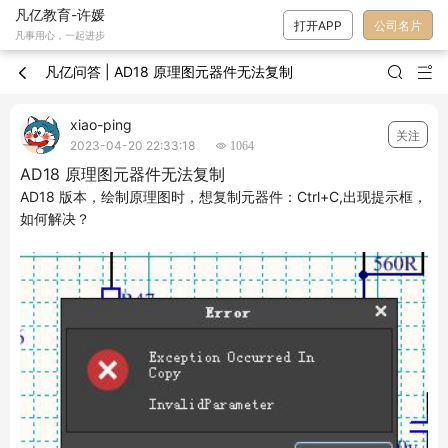
凡亿教育-许媛
打开APP
公司名片
凡事用心，一起进步
凡亿问答 | AD18 原理图元器件无法复制



xiao-ping
关注
2023-04-20 22:33:18
 1064
AD18 原理图元器件无法复制
AD18 版本，绘制原理图时，想复制元器件：Ctrl+C,出现提示框，
如何解决？