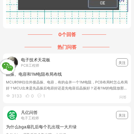
0个回答
热门问答
电子技术天花板
关注
PCB工程师
晶振、电容和1M电阻布局布线
MCU时钟往往外接晶振、电容，有的会并一个1M电阻，PCB布局时怎么布局
好？MCU出来是先晶振后电容好还是先电容后晶振好？还有1M的电阻放那个
位置比较好？布线应该注意什么？
3133
0
1



问答
凡亿问答
关注
电子工程师
为什么bga扇孔后每个孔出现一大片绿