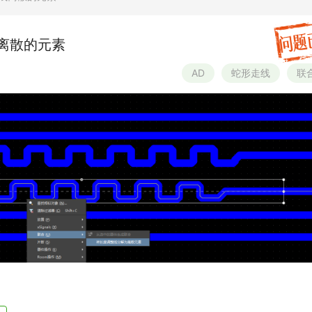
离散的元素
AD
蛇形走线
联