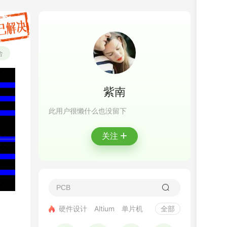
合
紫南
此用户很懒什么也没留下
+
关注
硬件设计
Altium
单片机
全部