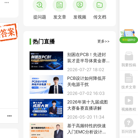
提问题
发文章
发视频
传文档
热门直播
更多>>
别困在PCB！先进封
装才是半导体黄金赛
我要投稿
道
2026-07-27 18:02
PCB设计如何降低开
关电源干扰
技术文章
2026-07-02 16:03
2026年第十九届成图
大赛备赛直播讲解
视频教程
2026-05-20 11:34
基于高频特性的快速
入门EMC分析设计方
百问百答
法