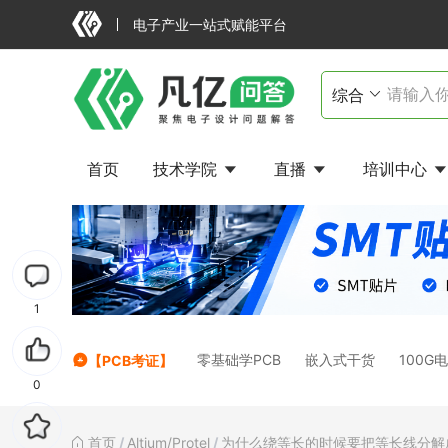
电子产业一站式赋能平台
首页
技术学院
直播
培训中心
1
零基础学PCB
嵌入式干货
100G
【PCB考证】
0
首页
/
Altium/Protel
/
为什么绕等长的时候要把等长线分解