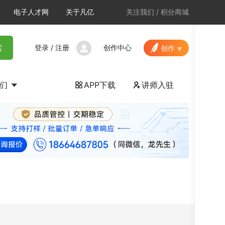
电子人才网
关于凡亿
关注我们
/
积分商城
登录
/
注册
创作中心
索
创作
我们
APP下载
讲师入驻

