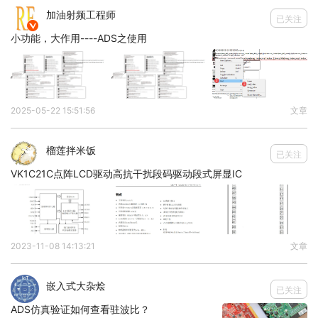
加油射频工程师
已关注

小功能，大作用----ADS之使用
2025-05-22 15:51:56
文章
榴莲拌米饭
已关注
VK1C21C点阵LCD驱动高抗干扰段码驱动段式屏显IC
原谅我不想去下载个新的器件参数了
。
所以就直接用模板中所提供的器件参数进行仿真
（AT310113C.s2p）了。
2023-11-08 14:13:21
文章
嵌入式大杂烩
已关注
ADS仿真验证如何查看驻波比？