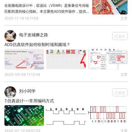
在射频电路设计中，驻波比（VSWR）是衡量信号传输
匹配程度的核心指标。本文聚焦ADS软件操作，提供
无需复杂理论、直接可用的操作步骤。1. 创建仿真项目
2025-11-19 16:11:08
文章
打开ADS软件，新建原理图设计窗口添加基础元件：
选择"Sources-Freq Domai
电子攻城狮之路
已关注
ADS仿真软件如何绘制时域和频域？
模板中的s2p文件，除了S参数以外，还包括噪声参
数，如上图绿色方框里所示。
在文献[1]中，指出，二端口放大器的噪声系数能表示
2023-09-09 11:15:49
文章
为：
刘小同学
已关注
7.仿真设计---常用编码方式
其中，Ys表示呈现在晶体管处的源导纳；
Yopt表示得出最小噪声系数的最佳源导纳；
2022-07-12 09:57:02
文章