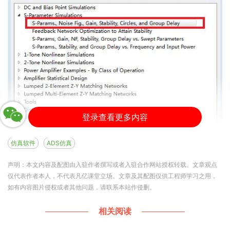
登录查看更多内容
仿真软件
ADS仿真
我设计低噪放时，比较喜欢用红色方框中的这个模
声明：本文内容及配图由入驻作者撰写或者入驻合作网站授权转载。文章观点
板，如上图。打开这个模板时，就自动弹出两个窗
仅代表作者本人，不代表凡亿课堂立场。文章及其配图仅供工程师学习之用，
口，一个是原理图窗口，一个是数据结果窗口。用实
如有内容图片侵权或者其他问题，请联系本站作侵删。
际器件参数替代模板中的器件参数，再结合.dds上的
相关阅读
计算结果，即可快速地完成设计。