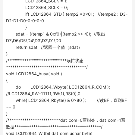
LCD12864_SCLK = 1;
LCD12864_SCLK = 0;
if( LCD12864_STD ) temp2|=0x01; //tempe2：D3-
D2-D1-D0-0-0-0-0
}
sdat = ((temp1 & 0xf0)|(temp2 >> 4)); //取出
D7\D6\D5\D4\D3\D2\D1\D0
return sdat; //返回一个值（sdat）
}
/****************************读忙状态
**************************************/
void LCD12864_busy( void )
{
do LCD12864_Wbyte( LCD12864_R_COM );
//LCD12864_RW=11111,RW(1),RS(0),0
while( LCD12864_Rbyte() & 0x80 ); //读BF，直到BF
== 0
}
/*************************dat_com=0写指令，dat_com=1写
数据*****************************************/
void LCD12864_W (bit dat_com,uchar byte)