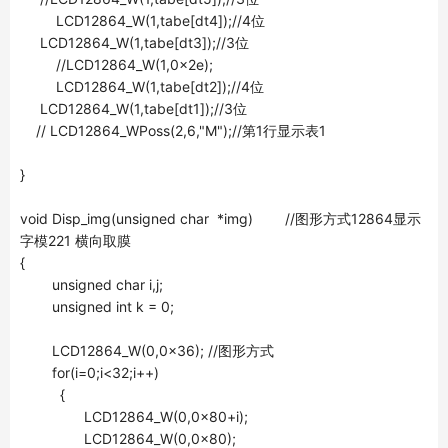
LCD12864_W(1,tabe[dt4]);//4位
LCD12864_W(1,tabe[dt3]);//3位
//LCD12864_W(1,0x2e);
LCD12864_W(1,tabe[dt2]);//4位
LCD12864_W(1,tabe[dt1]);//3位
// LCD12864_WPoss(2,6,"M");//第1行显示表1
}
void Disp_img(unsigned char *img) //图形方式12864显示
字模221 横向取膜
{
unsigned char i,j;
unsigned int k = 0;
LCD12864_W(0,0x36); //图形方式
for(i=0;i<32;i++)
{
LCD12864_W(0,0x80+i);
LCD12864_W(0,0x80);