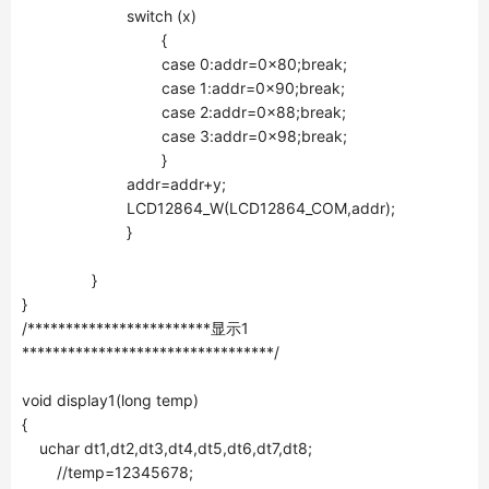
switch (x)
{
case 0:addr=0x80;break;
case 1:addr=0x90;break;
case 2:addr=0x88;break;
case 3:addr=0x98;break;
}
addr=addr+y;
LCD12864_W(LCD12864_COM,addr);
}
}
}
/************************显示1
*********************************/
void display1(long temp)
{
uchar dt1,dt2,dt3,dt4,dt5,dt6,dt7,dt8;
//temp=12345678;