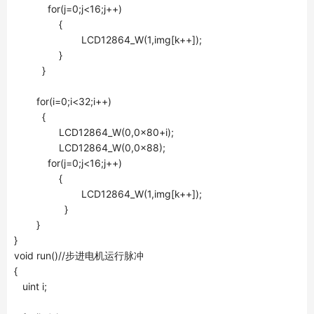
for(j=0;j<16;j++)
{
LCD12864_W(1,img[k++]);
}
}
for(i=0;i<32;i++)
{
LCD12864_W(0,0x80+i);
LCD12864_W(0,0x88);
for(j=0;j<16;j++)
{
LCD12864_W(1,img[k++]);
}
}
}
void run()//步进电机运行脉冲
{
uint i;