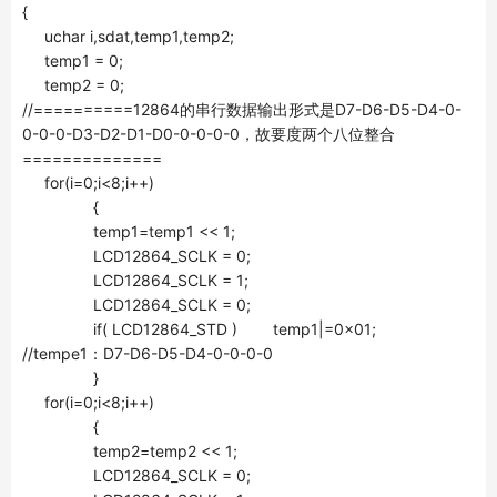
{
uchar i,sdat,temp1,temp2;
temp1 = 0;
temp2 = 0;
//==========12864的串行数据输出形式是D7-D6-D5-D4-0-
0-0-0-D3-D2-D1-D0-0-0-0-0，故要度两个八位整合
==============
for(i=0;i<8;i++)
{
temp1=temp1 << 1;
LCD12864_SCLK = 0;
LCD12864_SCLK = 1;
LCD12864_SCLK = 0;
if( LCD12864_STD ) temp1|=0x01;
//tempe1：D7-D6-D5-D4-0-0-0-0
}
for(i=0;i<8;i++)
{
temp2=temp2 << 1;
LCD12864_SCLK = 0;