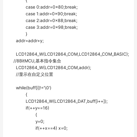
{
case 0:addr=0x80;break;
case 1:addr=0x90;break;
case 2:addr=0x88;break;
case 3:addr=0x98;break;
}
addr=addr+y;
LCD12864_W(LCD12864_COM,LCD12864_COM_BASIC);
//8BitMCU,基本指令集合
LCD12864_W(LCD12864_COM,addr);
//显示在自定义位置
while(buff[i]!='\0')
{
LCD12864_W(LCD12864_DAT,buff[i++]);
if(++y==16)
{
y=0;
if(++x==4) x=0;