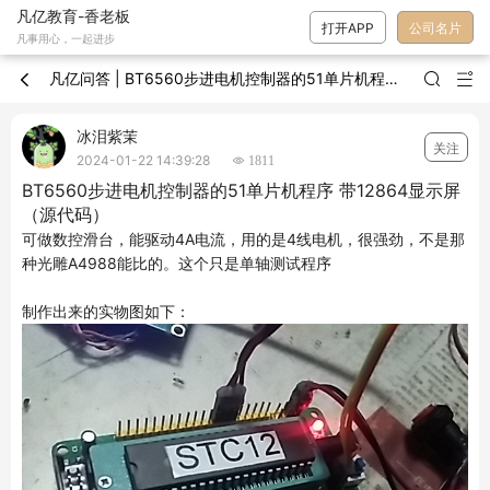
凡亿教育-香老板
打开APP
公司名片
凡事用心，一起进步
凡亿问答 | BT6560步进电机控制器的51单片机程序 带12864显示屏（源代码）



冰泪紫茉
关注
2024-01-22 14:39:28
 1811
BT6560步进电机控制器的51单片机程序 带12864显示屏
（源代码）
可做数控滑台，能驱动4A电流，用的是4线电机，很强劲，不是那
种光雕A4988能比的。这个只是单轴测试程序
制作出来的实物图如下：