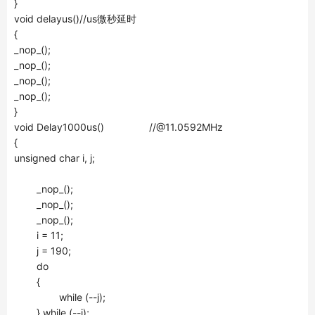
}
void delayus()//us微秒延时
{
_nop_();
_nop_();
_nop_();
_nop_();
}
void Delay1000us() //@11.0592MHz
{
unsigned char i, j;
_nop_();
_nop_();
_nop_();
i = 11;
j = 190;
do
{
while (--j);
} while (--i);