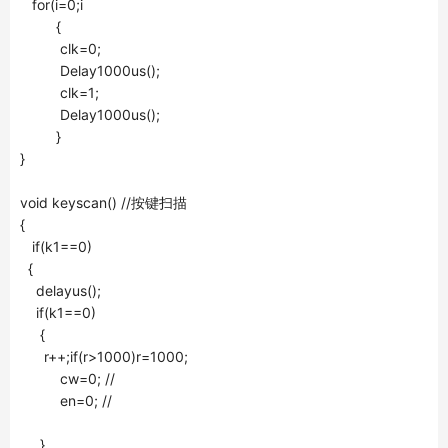
for(i=0;i
{
clk=0;
Delay1000us();
clk=1;
Delay1000us();
}
}
void keyscan() //按键扫描
{
if(k1==0)
{
delayus();
if(k1==0)
{
r++;if(r>1000)r=1000;
cw=0; //
en=0; //
}