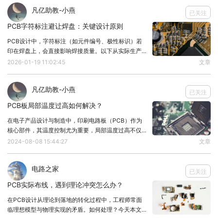
止频率指的是幅度衰减到了0.707倍，因此如果我们
凡亿助教-小燕
已关注
设定截止频率为20Khz，那么有用的音频信号的高频
PCB字符标注避让焊盘：关键设计原则
部分是有一定衰减的，这也可以理解为失真。所以截
PCB设计中，字符标注（如元件编号、极性标识）若
印在焊盘上，会直接影响焊接质量。以下从实际生产角
止频率要比20Khz要高一些，截止频率越高的话，越
度总结必须避让的原因。1. 字符会“抢”焊锡焊盘表面印
2026-01-19 11:02:45
文章
不容易出现音频的高频部分被衰减。但是如果截止频
字符后，锡膏会优先附着在字符上，导致元件引脚吃锡
不足。表面贴装元件（SMD）焊盘若印字符，
率设置得越高，那么无用的调制三角波频率分量可能
凡亿助教-小燕
已关注
就衰减得不够。两者兼顾的话，个人觉得设置在
PCB板局部温度过高如何解决？
30Khz左右比较好。
在电子产品设计与制造中，印刷电路板（PCB）作为
当然，一般器件的值都是离散的，因此，截止频率正
核心部件，其温度控制尤为重要，局部温度过高不仅会
好在30Khz时算出的电感值和电容值不一定有实物，
影响电子元件的性能和寿命，还可能会引发故障甚至设
2024-08-08 15:44:27
文章
备损坏，所以必须及时解决PCB温度过高的问题。1、
我们选择接近的就好。
优化元件布局将发热量大的元件如功率晶体管、大规
电路之家
已关注
LC滤波器的Q值
PCB实际布线，遇到理论冲突怎么办？
一般我们说滤波器有一个Q值，我们如果查阅资料的
在PCB设计从理论到落地的转化过程中，工程师常面
临理想模型与物理实现的矛盾。如何处理？今天本文将
话，会知道Q=0.707比较好，此时幅度响应比较平