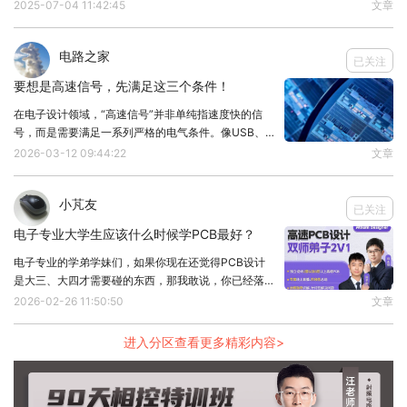
盘点十个理论冲突及相关解决方案，希望对小伙伴们有
2025-07-04 11:42:45
文章
坦。那么这个Q值是什么意思呢？为什么Q=0.707比
所帮助。1. 模数地分割 vs 信号完整性冲突：分割地平
面阻断信号回流路径，引发噪声。方案：信号
较好呢？下面来具体看下。
电路之家
已关注
需要注意，这里的Q值很容易混淆，LC滤波器的Q值
要想是高速信号，先满足这三个条件！
是按照谐振回路Q值来的。我在写这个文章的时候，
在电子设计领域，“高速信号”并非单纯指速度快的信
曾经误以为谐振电路的Q值与电感Q值一样，都是无
号，而是需要满足一系列严格的电气条件。像USB、
HDMI、DDR这些常见接口，之所以被称为高速信号，
功功率除以有功功率，然后发现怎么都不对，因为谐
2026-03-12 09:44:22
文章
是因为它们必须通过三项关键“考核”。1、等长控制：
振时，阻抗的虚部为0，那么Q值不是为0？
精准同步高速信号对传输线长度极为敏感，通常
小芃友
具体谐振回路的Q值定义可以参考这个文档：
已关注
电子专业大学生应该什么时候学PCB最好？
https://wenku.baidu.com/view/8ea7d2069a6648
d7c1c708a1284ac850ad020488.html
电子专业的学弟学妹们，如果你现在还觉得PCB设计
是大三、大四才需要碰的东西，那我敢说，你已经落后
谐振电路的Q值一般按能量来定义：
同龄人一大截了！等你实习时看着别人能独立画板、参
2026-02-26 11:50:50
文章
加电子大赛拿奖、毕业手握高薪offer，而你连EDA软
件都摸不熟，连简单的2层板设计都搞不定，那
进入分区查看更多精彩内容>