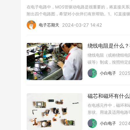
在电子电路中，MOS管驱动电路是很重要的，将直接关系
附出四个电路图，希望对小伙伴们有所帮助。1、IC直接
2024-03-27 14:42
电子芯期天
绕线电阻是什么？
绕线电阻（或称绕组电
碳等）制成，按照特定
本文旨在探讨绕线电阻
2025
小白电子
磁芯和磁环有什么
在电感元件中，磁环和
形状、用途及适用电路
铁氧体磁环，是环状或
2024
小白电子