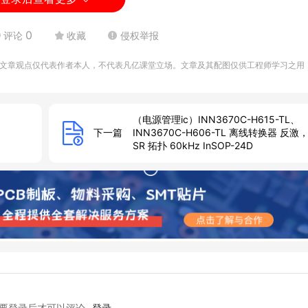
0
评论
收藏
侵权举报
文章观点仅代表作者本人，不代表凡亿课堂立场。文章及其配图仅供工程师学习之用
和智能家居系统。
等环境中。
（电源管理ic）INN3670C-H615-TL、
下一篇
INN3670C-H606-TL 离线转换器 反
SR 拓扑 60kHz InSOP-24D
功能,可以根据实际需求进行调节。调节灵敏度时,可以通过旋钮
显示传感器的状态。例如,当声控传感器接收到声音信号时,指示灯
能会闪烁或熄灭。
上,在选择安装高度时,应根据声音源的位置和监测范围来确定。
要登录后才可以评论
登录