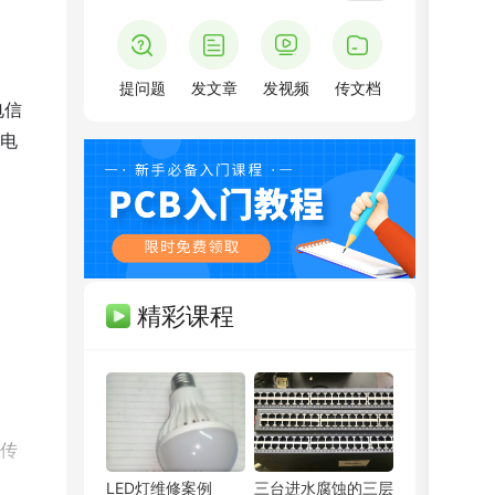
提问题
发文章
发视频
传文档
电信
制电
精彩课程
PCB弟子班
剩余3天
即将报满
单片机开发班
剩余3天
预约占座
)传
ITOS特训班
剩余3天
即将报满
LED灯维修案例
三台进水腐蚀的三层
信号仿真特训营
剩余3天
预约占座