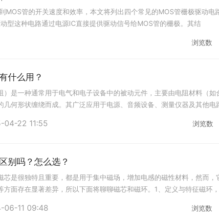
到MOS管的开关速度和效率，本文将列出四个常见的MOS管栅极驱动电
驱动型这种电路通过电源IC直接提供驱动信号给MOS管的栅极。其结
浏览数
有什么用？
阻）是一种通常用于电气和电子设备中的被动元件，主要由电阻材料（如
的几何形状缠绕而成。其广泛应用于电源、音频设备、测量仪器及其他电
的主要作用及其在各种应用中的重要性。1.
-04-22 11:55
浏览数
区别吗？怎么选？
磁芯是很独特且重要，都是用于集中磁场，增加电感的磁性材料，然而，
等方面存在显著差异，所以下面将聊聊磁芯和磁环。1、定义与特征磁环
圆柱形的导磁体，主要材料为铁氧体。磁环的
-06-11 09:48
浏览数