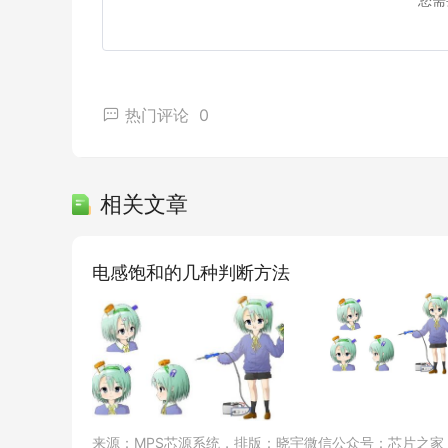
来说,安装在离地面1.5-2米的位置效果较好。
2、避免遮挡物:安装时需确保传感器周围没有
大型家具或空调等发出噪音的地方。
3、电源连接:声控传感器需要接通电源才能正
热门评论
0
4、调整参数:有些声控传感器可能需要根据环
进行相应的设置。
5、测试和校准:安装完成后,必须进行测试和
相关文章
传感器的触发效果。
07
声控传感器故障和维修方法
电感饱和的几种判断方法
下面将详细介绍常见的故障及其维修方法。
1、软件问题:
问题:声控传感器无确识别声音指令或误识别。
原因:可能是声音识别算法出现错误、环境噪音
维修方法:可以尝试重新校准传感器,更新固件
2、硬件问题:
来源：MPS芯源系统，排版：晓宇微信公众号：芯片之家（I