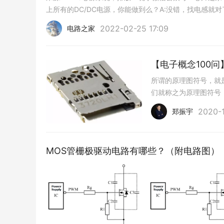
问题:声控传感器输出信号异常或没有响应。
上所有的DC/DC电源，你能做到么？A:没错，找电感就
原因:可能是传感器元件损坏、连接线路松动或
2022-02-25 17:09
电路之家
维修方法:
检查传感器连接线路是否完好并确保连接牢固。
检查电源供应是否正常,如果存在问题,则修复或
【电子概念100
检查传感器元件是否损坏,必要时更换故障元件
所谓的原理图符号，就
如果以上方法未能解决问题,则可能需要更换整
们就称之为原理图符号
此文内容来自ICGOO在线商城，如涉及作品
2020-1
郑振宇
接删除处理!
MOS管栅极驱动电路有哪些？（附电路图）