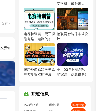
交换机，修起来太难
数字IC设计班
剩余3天
即将报满
了
硬件弟子班
剩余3天
即将报满
PCB线下班
剩余3天
即将报满
，如有内
硬件开发班
剩余3天
即将报满
PCB特训营
剩余3天
预约占座
电赛特训营，硬币识
物联网智能停车场设
射频基础班
剩余3天
即将报满
别电路，电路的初步
计
EMC加强班
剩余3天
预约占座
方案验证，接下来就
激，次级侧
是做参数优化了
BMS特训营
剩余3天
即将报满
嵌入式特训营
剩余3天
预约占座
或按
FPGA特训班
剩余3天
预约占座
PCB弟子班
剩余3天
即将报满
IR红外传感器检测原
基于52单片机的智
会
单片机开发班
剩余3天
预约占座
理控制标准时序及电
能家居（仿真讲解）
路设计讲解
ITOS特训班
剩余3天
即将报满
信号仿真特训营
剩余3天
预约占座
数字IC设计班
剩余3天
即将报满
开班信息
硬件弟子班
剩余3天
即将报满
PCB线下班
剩余3天
即将报满
一般
硬件开发班
剩余3天
即将报满