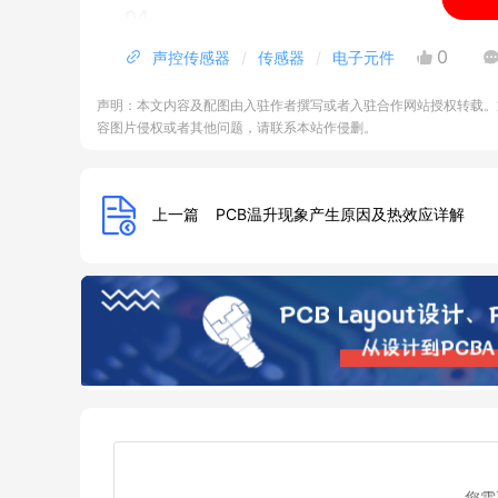
04
声控传感器应用
0
声控传感器
传感器
电子元件
声控传感器广泛应用于多个领域,例如:
声明：本文内容及配图由入驻作者撰写或者入驻合作网站授权转载。
家居自动化:用于语音控制家庭设备,如智能音响
容图片侵权或者其他问题，请联系本站作侵删。
工业领域:用于声音监测、噪声控制和声音识别
安防系统:用于检测和报警异常声音等。
05
上一篇
PCB温升现象产生原因及热效应详解
声控传感器调节与指示
1、灵敏度调节:声控传感器通常具有灵敏度调节
键等方式进行调整。
2、指示灯:声控传感器通常会配备指示灯,用于
亮起;当传感器处于待机或故障状态时,指示灯可
06
声控传感器安装
安装时,需要注意以下几点:
1、选择合适的高度:声控传感器通常安装在墙壁
您需