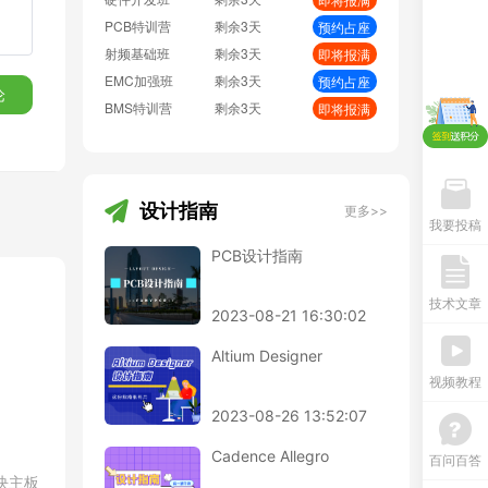
PCB特训营
剩余3天
预约占座
备、
射频基础班
剩余3天
即将报满
EMC加强班
剩余3天
预约占座
论
BMS特训营
剩余3天
即将报满
明书
观察
设计指南
更多>>
我要投稿
PCB设计指南
技术文章
2023-08-21 16:30:02
Altium Designer
视频教程
2023-08-26 13:52:07
Cadence Allegro
百问百答
块主板