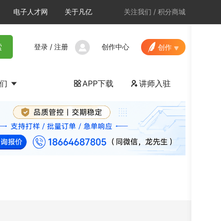
电子人才网
关于凡亿
关注我们
/
积分商城
登录
/
注册
创作中心
索
创作
我们
APP下载
讲师入驻

