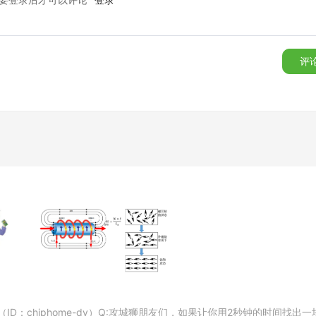
遮挡物,以免影响其传感效果。特别要避免安装在靠近其他电子设
评
常工作,因此需要将其连接到适当的电源供应或电池。
境和需求进行参数调整,如灵敏度、触发阈值等。根据传感器的说
校准以确保传感器的正确工作。可以通过发出不同声音进行测试和
干扰较大或固件程序存在缺陷。
软件版本或更换可靠的声音识别算法库。
D：chiphome-dy）Q:攻城狮朋友们，如果让你用2秒钟的时间找出一