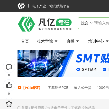
电子产业一站式赋能平台
首页
技术学院
直播
培训中心
0
零基础学PCB
嵌入式干货
100G
【PCB考证】
0
首页
/
硬件原理
/
走进电子元件，了解声控传感器