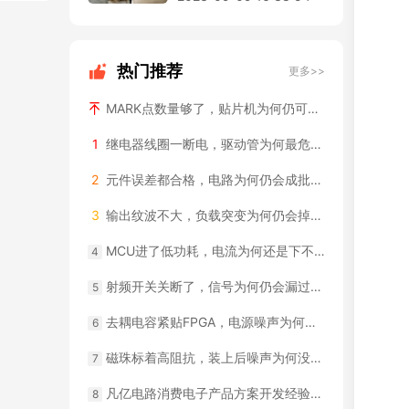
热门推荐
更多>>
MARK点数量够了，贴片机为何仍可能认不准？
1
继电器线圈一断电，驱动管为何最危险？
2
元件误差都合格，电路为何仍会成批越界？
3
输出纹波不大，负载突变为何仍会掉压？
MCU进了低功耗，电流为何还是下不去？
4
射频开关关断了，信号为何仍会漏过去？
5
去耦电容紧贴FPGA，电源噪声为何仍超标？
6
磁珠标着高阻抗，装上后噪声为何没降？
7
凡亿电路消费电子产品方案开发经验：智能硬件实战案例
8