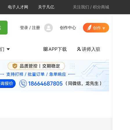
电子人才网
关于凡亿
关注我们
/
积分商城
登录
/
注册
创作中心
索
创作
我们
APP下载
讲师入驻

