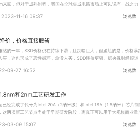
7nm来回，但对于成熟制程，我国在全球集成电路市场上可以说有一战之力
过。近日，台媒爆料：成熟制程景园代工
2023-11-16 09:37
浏览数
续降价，价格直接腰斩
最难熬的一年，SSD价格仍在持续下滑，且跌幅巨大，但尴尬的是，价格暴
没人买，这也形成了恶性循环，愈没人买，SDD降价更狠。据央视财经报道
矿卡热潮，价格持续上涨，今年反而价格
22-09-27 16:52
浏览数
.8nm和2nm工艺研发工作
完成了代号为Intel 20A（2纳米级）和Intel 18A（1.8纳米）芯片
，这两项新工艺节点尚处于早期研发阶段，离真正可以用于大规模商业量
之后，这两项工艺
23-03-09 15:07
浏览数