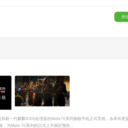
评
T系统和新一代麒麟9100处理器的Mate70系列旗舰手机正式亮相，余承东更
频，为Mate 70系列的正式上市疯狂预热，