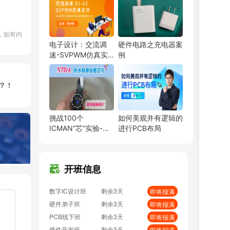
数字IC设计班
剩余3天
即将报满
硬件弟子班
剩余3天
即将报满
，如有内
PCB线下班
剩余3天
即将报满
电子设计：交流调
硬件电路之充电器案
硬件开发班
剩余3天
即将报满
速-SVPWM仿真实
例
PCB特训营
剩余3天
预约占座
验 01-03课
射频基础班
剩余3天
即将报满
？！
EMC加强班
剩余3天
预约占座
BMS特训营
剩余3天
即将报满
嵌入式特训营
剩余3天
预约占座
挑战100个
如何美观并有逻辑的
FPGA特训班
剩余3天
预约占座
ICMAN“芯”实验-
进行PCB布局
NT01A-防水触摸按
PCB弟子班
剩余3天
即将报满
键芯片
单片机开发班
剩余3天
预约占座
ITOS特训班
剩余3天
即将报满
开班信息
信号仿真特训营
剩余3天
预约占座
数字IC设计班
剩余3天
即将报满
硬件弟子班
剩余3天
即将报满
PCB线下班
剩余3天
即将报满
硬件开发班
剩余3天
即将报满