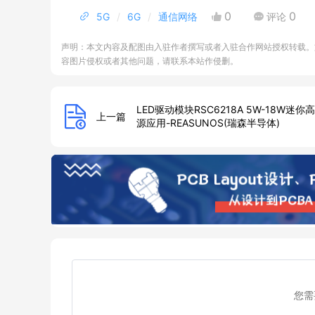
0
0
5G
6G
通信网络
评论
声明：本文内容及配图由入驻作者撰写或者入驻合作网站授权转载。
容图片侵权或者其他问题，请联系本站作侵删。
LED驱动模块RSC6218A 5W-18W迷
上一篇
源应用-REASUNOS(瑞森半导体)
您需