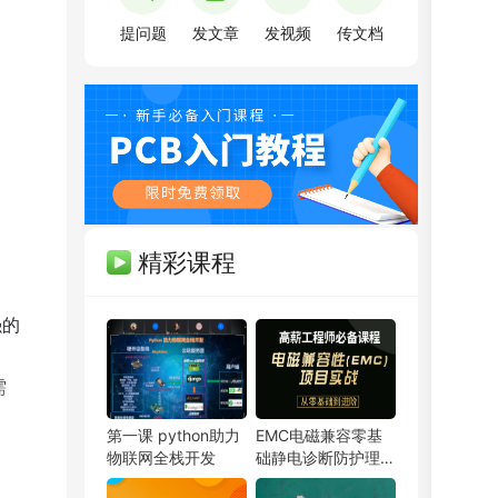
提问题
发文章
发视频
传文档
精彩课程
。
强的
需
PCB弟子班
剩余3天
即将报满
第一课 python助力
EMC电磁兼容零基
单片机开发班
剩余3天
预约占座
物联网全栈开发
础静电诊断防护理论
ITOS特训班
剩余3天
即将报满
与实战教程
信号仿真特训营
剩余3天
预约占座