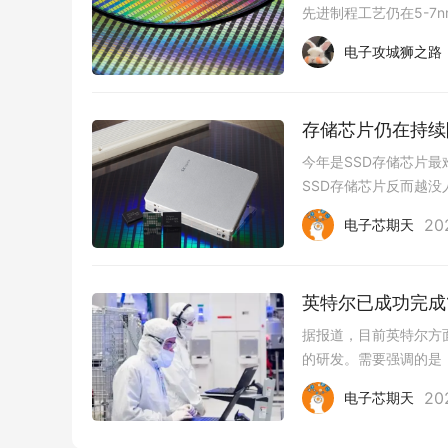
先进制程工艺仍在5-
最近国内厂商可能不好
电子攻城狮之路
​存储芯片仍在持
今年是SSD存储芯片
SSD存储芯片反而越
2021年存储芯片由于
20
电子芯期天
英特尔已成功完成1
据报道，目前英特尔方面已经
的研发。需要强调的是
常遥远，一旦完善成熟
20
电子芯期天