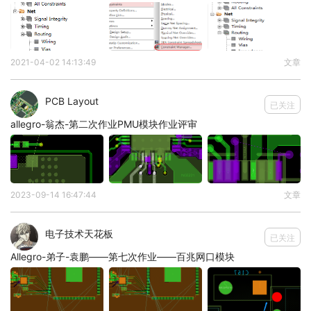
2021-04-02 14:13:49
文章
PCB Layout
已关注
allegro-翁杰-第二次作业PMU模块作业评审
6.注意天线部分挖空需要再优化一下
2023-09-14 16:47:44
文章
电子技术天花板
已关注
Allegro-弟子-袁鹏——第七次作业——百兆网口模块