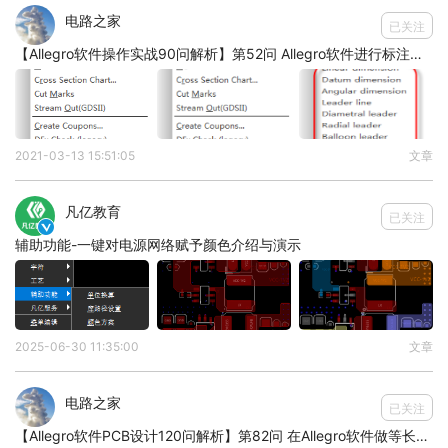
电路之家
已关注
【Allegro软件操作实战90问解析】第52问 Allegro软件进行标注的相关参数的含义是什么呢？
4.左右声道尽量单根包地
2021-03-13 15:51:05
文章
凡亿教育
已关注

辅助功能-一键对电源网络赋予颜色介绍与演示
2025-06-30 11:35:00
文章
5.差分走线要尽量耦合出线，后期自己调整一下地过
电路之家
已关注
孔
【Allegro软件PCB设计120问解析】第82问 在Allegro软件做等长设计时候，如何让等长进度条跟随蛇形线移动呢？