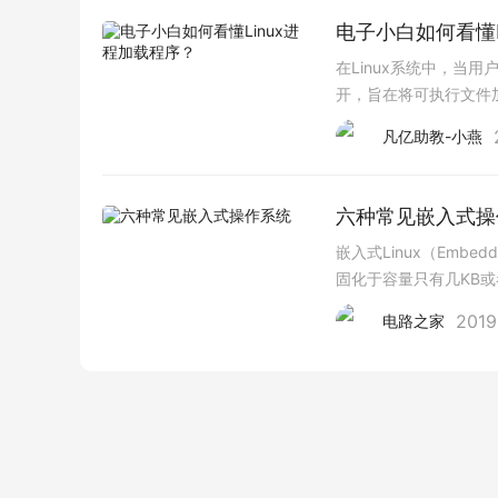
电子小白如何看懂L
在Linux系统中，当
开，旨在将可执行文件
管理，还体现了现代操
凡亿助教-小燕
六种常见嵌入式操
嵌入式Linux（Embe
固化于容量只有几KB
发成功的嵌入式系统中，大约一半的系统使用
2019
电路之家
分不开的。 首