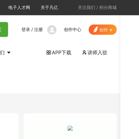
电子人才网
关于凡亿
关注我们
/
积分商城
登录
/
注册
创作中心
索
创作
我们
APP下载
讲师入驻

