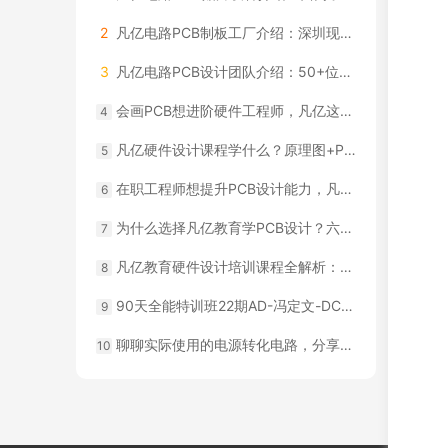
2
凡亿电路PCB制板工厂介绍：深圳现代化厂房实拍
3
凡亿电路PCB设计团队介绍：50+位资深工程师，每年2000+款设计经验
会画PCB想进阶硬件工程师，凡亿这类课程适合你
4
凡亿硬件设计课程学什么？原理图+PCB+调试一条龙
5
在职工程师想提升PCB设计能力，凡亿哪类课程适合你
6
为什么选择凡亿教育学PCB设计？六大课程优势详解
7
凡亿教育硬件设计培训课程全解析：从电路到系统完整覆盖
8
90天全能特训班22期AD-冯定文-DCDC
9
聊聊实际使用的电源转化电路，分享一些不同场合下的转3.3V电路
10