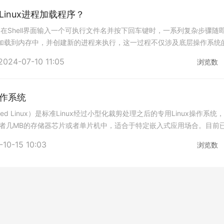
inux进程加载程序？
用户在Shell界面输入一个可执行文件名并按下回车键时，一系列复杂步骤随
加载到内存中，并创建新的进程来执行，这一过程不仅涉及底层操作系统
作系统的多任务处理和内存管理机制
2024-07-10 11:05
浏览数
作系统
dded Linux）是标准Linux经过小型化裁剪处理之后的专用Linux操作系统
或者几MB的存储器芯片或者单片机中，适合于特定嵌入式应用场合。目前
嵌入式Linux。 这与它的父辈 — Linux自身的优良特性是
-10-15 10:03
浏览数
先，Linux系统具有鲜明的层次结构且内核完全开放。Linux由