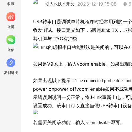
2023-12-19 15:08
5
嵌入式技术开发
收藏
USB转串口是调试单片机程序时经常用到的一个小
微博
收发测试。接口定义如下，5脚是Jlink-TX，1
其引脚与JTAG有冲突。
J-link的虚拟串口功能默认是关闭的，可以在J-lin
微信
如果是V9以上，输入vcom enable。
如果出现以
复制链接
如果出现以下提示：The connected probe does no
power on
power off
vcom enable
如果不成功就重
示错误则说明一切正常，将J-link重新上电
设置成功。
该串口可以直接当做USB转串口设备使
若需要关闭该功能，输入 vcom disable即可。