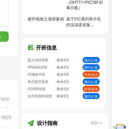
EMC加强班
剩余3天
预约占座
BMS特训营
剩余3天
即将报满
嵌入式特训营
剩余3天
预约占座
硬件电路之场管案例
基于PIC系列单片机
FPGA特训班
剩余3天
预约占座
的温湿度采集
（DHT11+PIC18F4520
PCB弟子班
剩余3天
即将报满
单片机）
论
单片机开发班
剩余3天
预约占座
ITOS特训班
剩余3天
即将报满
开班信息
信号仿真特训营
剩余3天
预约占座
数字IC设计班
剩余3天
即将报满
硬件弟子班
剩余3天
即将报满
PCB线下班
剩余3天
即将报满
硬件开发班
剩余3天
即将报满
PCB特训营
剩余3天
预约占座
射频基础班
剩余3天
即将报满
开发环
EMC加强班
剩余3天
预约占座
1、硬
BMS特训营
剩余3天
即将报满
1600
设计指南
更多>>