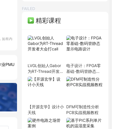
FAILED
精彩课程
，如有内
PCB弟子班
剩余3天
即将报满
作业PMU
LVGL创始人Gabor
电子设计：FPGA零
单片机开发班
剩余3天
预约占座
为RT-Thread开发者
基础-数码管静态显
ITOS特训班
剩余3天
即将报满
大会打call
示电路设计
信号仿真特训营
剩余3天
预约占座
数字IC设计班
剩余3天
即将报满
硬件弟子班
剩余3天
即将报满
PCB线下班
剩余3天
即将报满
【开源玄学】设计小
DFM可制造性分析
硬件开发班
剩余3天
即将报满
天线
PCB实战视频教程
PCB特训营
剩余3天
预约占座
射频基础班
剩余3天
即将报满