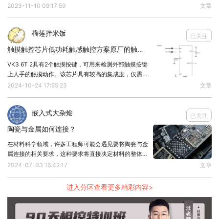
少的外部组件便可实现触摸按键的检测。提供了串口
2023-11-10 09:17:59
文章
TX输出功能，可用于耳机，音箱等需要滑动方向识别
的设备。芯片内部采用特殊的集成电路，具有高
榴莲拌米饭
已关注
触摸触控芯片低功耗触感触控方案原厂的触摸IC系列用于蓝牙耳机/触摸产品规格书
VK3 6T 2具有2个触摸按键，可用来检测外部触摸按键
上人手的触摸动作。该芯片具有较高的集成度，仅需极
少的外部组件便可实现触摸按键的检测。提供了串口
2024-10-24 17:55:23
文章
TX输出功能，可用于耳机，音箱等需要滑动方向识别
的设备。芯片内部采用特殊的集成电路，具有高
嵌入式大杂烩
已关注
陶瓷与金属如何连接？
在材料科学领域，许多工程师可能会遇见要将陶瓷与金
属连接的相关要求，这种要求将直接决定材料的整体性
能，也能适用于多种领域，那么请问，陶瓷与金属的连
2024-07-03 16:42:17
文章
接方法有哪些？1、烧结金属粉末法做法：烧结金属粉
末法是通过在特定温度和气氛中，先将陶瓷表面进行金
进入分区查看更多精彩内容>