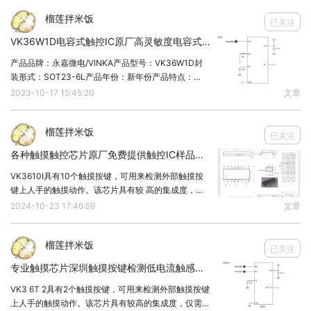
榴莲拌米饭
已关注
VK36W1D电容式触控IC原厂高灵敏度电容式单通道单点液体水位检测芯片资料
产品品牌：永嘉微电/VINKA产品型号：VK36W1D封
装形式：SOT23-6L产品年份：新年份产品特点：
VK36W1D具有1个触摸检测通道，可用来检测水从无
2023-10-17 15:45:20
文章
到有和水从有到无的动作。该芯片具有较高的集成度，
仅需极少的外部组件便可实现触摸按键
榴莲拌米饭
已关注
各种触摸触控芯片原厂免费提供触控IC样品触控触感方案原厂测试
VK3610I具有10个触摸按键，可用来检测外部触摸按
键上人手的触摸动作。该芯片具有较 高的集成度，仅
需极少的外部组件便可实现触摸按键的检测。 提供了
2024-10-23 17:46:59
文章
I2C输出功能，1个INT中断输出脚，单键输出，有效键
对应数据位置1。芯片内部 采用特殊的
榴莲拌米饭
已关注
专业触摸芯片深圳触摸按键检测低电流触感触控方案原厂
VK3 6T 2具有2个触摸按键，可用来检测外部触摸按键
上人手的触摸动作。该芯片具有较高的集成度，仅需极