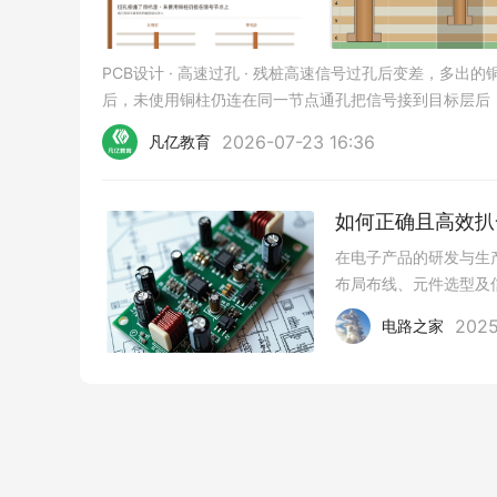
PCB设计 · 高速过孔 · 残桩高速信号过孔后变差，多出的铜柱
后，未使用铜柱仍连在同一节点通孔把信号接到目标层后
2026-07-23 16:36
凡亿教育
如何正确且高效扒
在电子产品的研发与生
布局布线、元件选型及
助。1、准备阶段记录
2025
电路之家