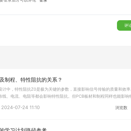
理系统通用规范》：
该标准规定了电动汽车BMS的性能、可靠性、
确保BMS的合规性。
力蓄电池安全规范》：
这一标准规定了锂离子电池的安全性要求，
评
全性。
通信技术要求》：
这个标准规定了电动汽车的远程诊断和通信要求
虑这些通信技术的应用。
MS要求，以满足当地的安全和环保标准。设计团队应密切关注
全性和可靠性的关键因素。设计师必须考虑层次化设计、EMC、高
材及制程、特性阻抗的关系？
、低功耗设计和故障容忍性等要点。同时，必须遵守国内相关规
）设计中，特性阻抗Z0是极为关键的参数，直接影响信号传输的质量和效率
86-2015和GB/T 32960-2016，以确保BMS的合规性。电动汽车的
布线、电流、电阻等都会影响特性阻抗。但PCB板材和制程同样也能影响
满足不断增长的需求和挑战。
Z0计算公式：Z0 = 87/
2024-07-24 11:10
浏览数
可靠多层板制造及贴片加工服务，PCB板主要以生产高多层、HD
5000㎡的SMT/PCBA工厂，日产能超过9500万点。凡亿电
所有问题，并且在设计完成80%左右，提前走完生产所需要的资料
计的学习计划路径参考