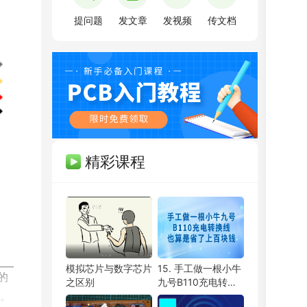
提问题
发文章
发视频
传文档
精彩课程
PCB弟子班
剩余3天
即将报满
单片机开发班
剩余3天
预约占座
ITOS特训班
剩余3天
即将报满
模拟芯片与数字芯片
15. 手工做一根小牛
信号仿真特训营
剩余3天
预约占座
的
之区别
九号B110充电转换
数字IC设计班
剩余3天
即将报满
。
线，也算是省了上百
硬件弟子班
剩余3天
即将报满