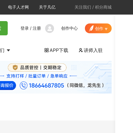
电子人才网
关于凡亿
关注我们
/
积分商城
登录
/
注册
创作中心
索
创作
我们
APP下载
讲师入驻

