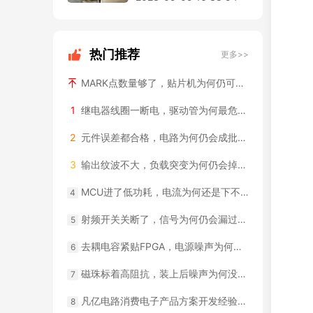
热门推荐
更多>>
MARK点数量够了，贴片机为何仍可能认不准？
1
继电器线圈一断电，驱动管为何最危险？
2
元件误差都合格，电路为何仍会成批越界？
3
输出纹波不大，负载突变为何仍会掉压？
MCU进了低功耗，电流为何还是下不去？
4
射频开关关断了，信号为何仍会漏过去？
5
去耦电容紧贴FPGA，电源噪声为何仍超标？
6
磁珠标着高阻抗，装上后噪声为何没降？
7
凡亿电路消费电子产品方案开发经验：智能硬件实战案例
8