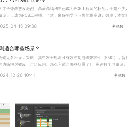
期，更有利于快速占领市场；
人才争夺战愈发激烈，高薪高福利早已成为PCB工程师的标配，于是不少
CB设计，成为PCB工程师。当然，良好的学习习惯能提高设计效率，本文
此参考。1、基础工具掌握（1周）立
025-04-15 09:38
浏览数
H规则适合哪些场景？
会碰见各种设计策略，其中20H规则可有效控制电磁兼容性（EMC），旨
的边缘辐射效应，广泛应用。那么它适合哪些场景？1、高速数字电路设
/下降时间小于1ns时，如高速处
024-12-20 10:41
浏览数
？