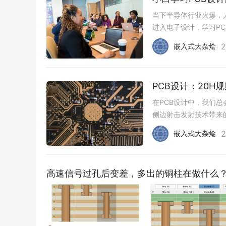
核等系列问题，可以大大节省像PCBA产品周
当下半导体行业火爆，
进入电子设计，学习P
一个速成学习路径，以
2
嵌入式大杂烩
​PCB设计：20
在PCB设计中，我们总
侧边射击发射技术带来
源总线中的电流波动上升
2
嵌入式大杂烩
高速信号过孔后变差，多出的铜柱在做什么