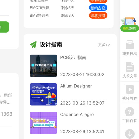
安
EMC加强班
剩余3天
预约占座
BMS特训营
剩余3天
即将报满
论
，
设计指南
更多>>
我要投稿
当地
PCB设计指南
2023-08-21 16:30:02
技术文章
温
Altium Designer
范
。虽然
视频教程
未来
特性阻
2023-08-26 13:52:07
1368
Cadence Allegro
I
百问百答
路从
2023-08-26 13:52:41
审