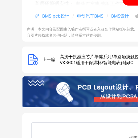
高温环境适应性：
电动汽车电池组工作在高温环
理散热设计和温度传感器以监测电池温度是关键
BMS pcb设计
电动汽车BMS
BMS设计
安全性要求：
BMS负责电池安全管理，必须满
以确保电池的安全性。
声明：本文内容及配图由入驻作者撰写或者入驻合作网站授权转载。
容图片侵权或者其他问题，请联系本站作侵删。
通信接口：
电动汽车BMS通常需要与车辆控制
CAN、LIN、以太网等通信接口，以满足不同
可维护性：
电动汽车BMS需要定期维护和升级
高抗干扰感应芯片单键系列/单路触摸触
上一篇
VK3601适用于保温杯/智能电表触摸IC
块化设计。
低功耗设计：
为延长电池寿命，BMS应采用低
元件和睡眠模式的设计。
故障容忍性：
电动汽车BMS必须具备一定的故
障检测技术是一种常见的做法。
国内电动汽车BMS规范与要求：
在中国，电动汽车的BMS PCB设计必须符合
些关键规范和要求：
您需