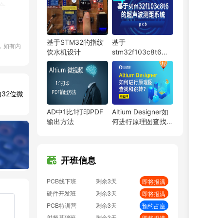
块钱
合
PCB线下班
剩余3天
即将报满
硬件开发班
剩余3天
即将报满
，
PCB特训营
剩余3天
预约占座
基于STM32的指纹
基于
，如有内
射频基础班
剩余3天
即将报满
饮水机设计
stm32f103c8t6的
EMC加强班
剩余3天
预约占座
超声波测距系统
BMS特训营
剩余3天
（pcb）
即将报满
嵌入式特训营
剩余3天
预约占座
模
的32位微
FPGA特训班
剩余3天
预约占座
PCB弟子班
剩余3天
即将报满
AD中1比1打印PDF
Altium Designer如
耗
单片机开发班
剩余3天
预约占座
输出方法
何进行原理图查找和
跳转
ITOS特训班
剩余3天
即将报满
故
信号仿真特训营
剩余3天
预约占座
数字IC设计班
剩余3天
即将报满
开班信息
硬件弟子班
剩余3天
即将报满
PCB线下班
剩余3天
即将报满
一
硬件开发班
剩余3天
即将报满
PCB特训营
剩余3天
预约占座
射频基础班
剩余3天
即将报满