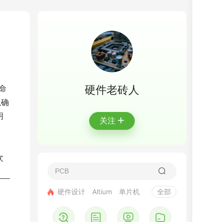
寿命
硬件老砖人
以确
明
+
关注
次
硬件设计
Altium
单片机
全部