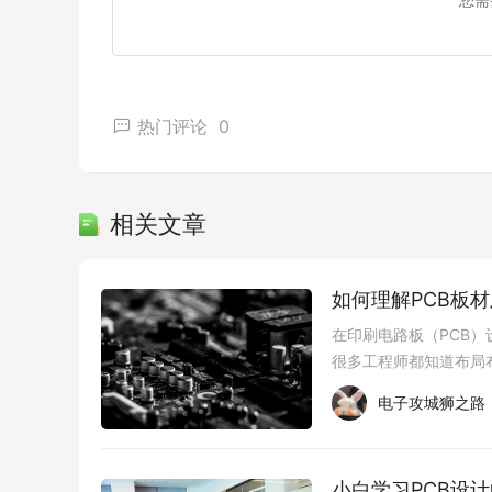
GB/T 31485-2015《电动汽车用蓄电池管
全性和通信要求。设计中必须遵守这些规范，以
GB/T 31486-2015《电动汽车用锂离子动
BMS必须能够监测和管理电池的状态以确保安
热门评论
0
GB/T 32960-2016《道路车辆远程诊断与
包括BMS的数据传输和云端监控。设计中要考
地方性标准：一些地方政府可能会制定额外的B
相关文章
的法规和要求。
结论：
电动汽车BMS PCB设计是确保电池性能、安
如何理解PCB板
环境适应性、安全性要求、通信接口、可维护性
在印刷电路板（PCB
和要求，如GB/T 31485-2015、GB/T 314
很多工程师都知道布局
发展需要不断改进和创新BMS PCB设计，以
抗。微带线结构的特性阻抗
电子攻城狮之路
凡亿电路
致力于为客户提供从设计到PCBA的高
等高精密线路板为主，目前月产能5万平米，拥有1
设计到生产可以为客户无缝对接解决PCBA的
小白学习PCB设