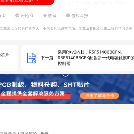
境下，因此BMS PCB必须具备耐高温性能。选用耐高温材料、
。
0
0
评论
收藏
侵权举报
足严格的安全要求。PCB设计应考虑电池过充、过放和短路保护
文章观点仅代表作者本人，不代表凡亿课堂立场。文章及其配图仅供工程师学习之用
系统、充电桩和监控系统进行数据交互。因此，设计中要考虑
通信需求。
采用RXv2内核，R5F51406BGFN、
。PCB设计应考虑易于维护的特性，如标记清晰、易更换元件和
控芯片
下一篇
R5F51406BGFK配备新一代电容触摸IP
控制器
功耗设计。PCB设计要注意降低功耗，包括优化电路、选择低功
障容忍性，以防止单点故障对整个系统的影响。采用冗余设计和
一系列国家和地方标准，以确保电动汽车的安全性和性能。以下是
要登录后才可以评论
登录